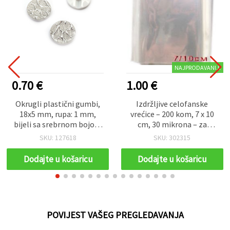
NAJPRODAVANIJI
0.70 €
1.00 €
Okrugli plastični gumbi,
Izdržljive celofanske
18x5 mm, rupa: 1 mm,
vrećice – 200 kom, 7 x 10
bijeli sa srebrnom bojom
cm, 30 mikrona – za
– 10 komada
pakiranje poklona,
SKU: 127618
SKU: 302315
rukotvorine i kreativno
pakiranje
Dodajte u košaricu
Dodajte u košaricu
POVIJEST VAŠEG PREGLEDAVANJA