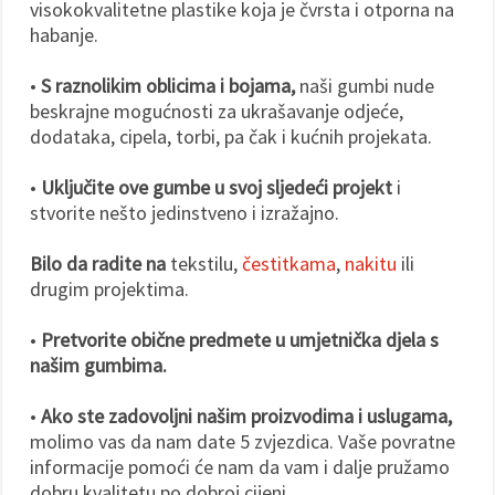
visokokvalitetne plastike koja je čvrsta i otporna na
habanje.
•
S raznolikim oblicima i bojama,
naši gumbi nude
beskrajne mogućnosti za ukrašavanje odjeće,
dodataka, cipela, torbi, pa čak i kućnih projekata.
•
Uključite ove gumbe u svoj sljedeći projekt
i
stvorite nešto jedinstveno i izražajno.
Bilo da radite na
tekstilu,
čestitkama
,
nakitu
ili
drugim projektima.
•
Pretvorite obične predmete u umjetnička djela s
našim gumbima.
•
Ako ste zadovoljni našim proizvodima i uslugama,
molimo vas da nam date 5 zvjezdica. Vaše povratne
informacije pomoći će nam da vam i dalje pružamo
dobru kvalitetu po dobroj cijeni.