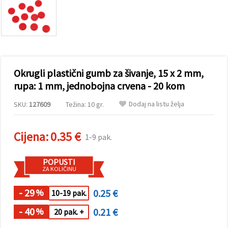
sadržaj i
oglase,
uključujući
uz pomoć
naših
partnera za
analitiku i
marketing.
Okrugli plastični gumb za šivanje, 15 x 2 mm,
Možete
pristati na
rupa: 1 mm, jednobojna crvena - 20 kom
korištenje
svih
Dodaj na listu želja
SKU:
127609
Težina: 10 gr.
kolačića
klikom na
"Prihvati
sve!" Ili
Cijena:
0.35 €
1-9 pak.
naznačiti
svoje
preferencije
POPUSTI
u
ZA KOLIČINU
Postavkama
odabirom
određene
- 29
0.25 €
%
10-19 pak.
vrste
kolačića i
- 40
0.21 €
%
20 pak. +
klikom na
gumb