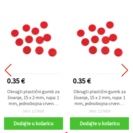
0.35 €
0.35 €
Okrugli plastični gumb za
Okrugli plastični gumb za
šivanje, 15 x 2 mm, rupa: 1
šivanje, 15 x 2 mm, rupa: 1
mm, jednobojna crvena -
mm, jednobojna crvena -
20 kom
20 kom
SKU: 127609
SKU: 127609
Dodajte u košaricu
Dodajte u košaricu