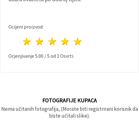
Ocijeni proizvod:
1 zvijezda
2 zvijezde
3 zvijezde
4 zvijezde
5 zvijezde
Ocjenjivanje
5.00
/
5
od
1
Osvrti.
FOTOGRAFIJE KUPACA
Nema učitanih fotografija, (Morate biti registrirani korisnik da
biste učitali slike).