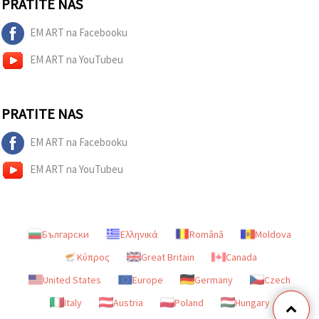
PRATITE NAS
EM ART na Facebooku
EM ART na YouTubeu
PRATITE NAS
EM ART na Facebooku
EM ART na YouTubeu
Български
Ελληνικά
Română
Moldova
Κύπρος
Great Britain
Canada
United States
Europe
Germany
Czech
Italy
Austria
Poland
Hungary