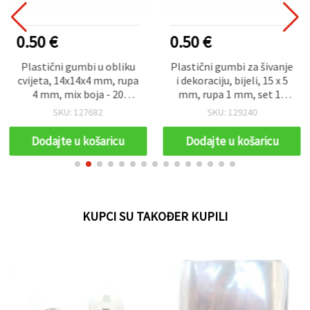
0.50 €
0.50 €
Plastični gumbi u obliku
Plastični gumbi za šivanje
cvijeta, 14x14x4 mm, rupa
i dekoraciju, bijeli, 15 x 5
4 mm, mix boja - 20
mm, rupa 1 mm, set 10
komada
kom – za odjeću, ručni rad
SKU: 127682
SKU: 129240
i uradi-sam (DIY) projekte
Dodajte u košaricu
Dodajte u košaricu
KUPCI SU TAKOĐER KUPILI