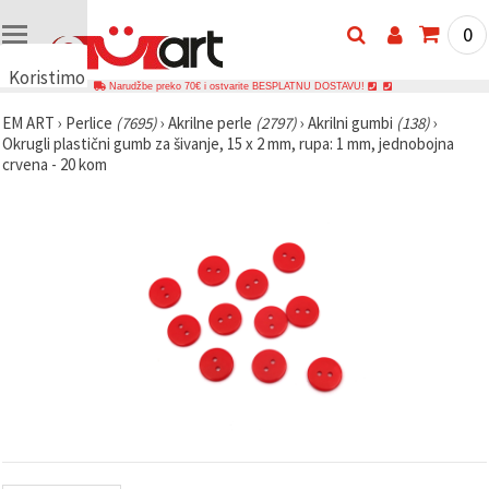
0
Koristimo
Narudžbe preko 70€ i ostvarite BESPLATNU DOSTAVU!
kolačiće
EM ART
›
Perlice
(7695)
›
Akrilne perle
(2797)
›
Akrilni gumbi
(138)
›
🍪
Okrugli plastični gumb za šivanje, 15 x 2 mm, rupa: 1 mm, jednobojna
Koristimo
crvena - 20 kom
kolačiće i
slične
tehnologije
kako bismo
osigurali
ispravno
funkcioniranje
web-
stranice,
poboljšali
vaše
korisničko
iskustvo i,
uz vašu
privolu,
analizirali
promet te
prikazivali
relevantniji