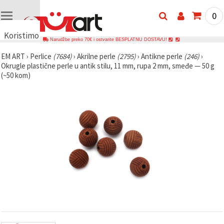
0
Koristimo
Narudžbe preko 70€ i ostvarite BESPLATNU DOSTAVU!
kolačiće
EM ART
›
Perlice
(7684)
›
Akrilne perle
(2795)
›
Antikne perle
(246)
›
🍪
Okrugle plastične perle u antik stilu, 11 mm, rupa 2 mm, smeđe — 50 g
Koristimo
(~50 kom)
kolačiće i
slične
tehnologije
kako bismo
osigurali
ispravno
funkcioniranje
web-
stranice,
poboljšali
vaše
korisničko
iskustvo i,
uz vašu
privolu,
analizirali
promet te
prikazivali
relevantniji