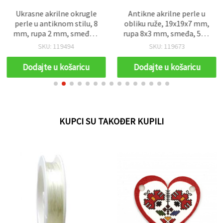
Ukrasne akrilne okrugle
Antikne akrilne perle u
perle u antiknom stilu, 8
obliku ruže, 19x19x7 mm,
mm, rupa 2 mm, smeđa –
rupa 8x3 mm, smeđa, 50 g
50 g (~130 kom.)
(~45 kom)
SKU: 119494
SKU: 119673
Dodajte u košaricu
Dodajte u košaricu
KUPCI SU TAKOĐER KUPILI