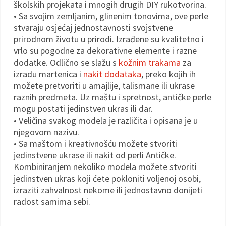
školskih projekata i mnogih drugih DIY rukotvorina.
• Sa svojim zemljanim, glinenim tonovima, ove perle
stvaraju osjećaj jednostavnosti svojstvene
prirodnom životu u prirodi. Izrađene su kvalitetno i
vrlo su pogodne za dekorativne elemente i razne
dodatke. Odlično se slažu s
kožnim trakama
za
izradu martenica i
nakit dodataka
, preko kojih ih
možete pretvoriti u amajlije, talismane ili ukrase
raznih predmeta. Uz maštu i spretnost, antičke perle
mogu postati jedinstven ukras ili dar.
• Veličina svakog modela je različita i opisana je u
njegovom nazivu.
• Sa maštom i kreativnošću možete stvoriti
jedinstvene ukrase ili nakit od perli Antičke.
Kombiniranjem nekoliko modela možete stvoriti
jedinstven ukras koji ćete pokloniti voljenoj osobi,
izraziti zahvalnost nekome ili jednostavno donijeti
radost samima sebi.