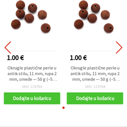
1.00 €
1.00 €
Okrugle plastične perle u
Okrugle plastične perle u
antik stilu, 11 mm, rupa 2
antik stilu, 11 mm, rupa 2
mm, smeđe — 50 g (~50
mm, smeđe — 50 g (~50
kom)
kom)
SKU: 119764
SKU: 119764
Dodajte u košaricu
Dodajte u košaricu