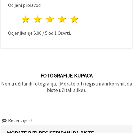
Ocijeni proizvod:
1 zvijezda
2 zvijezde
3 zvijezde
4 zvijezde
5 zvijezde
Ocjenjivanje
5.00
/
5
od
1
Osvrti.
FOTOGRAFIJE KUPACA
Nema učitanih fotografija, (Morate biti registrirani korisnik da
biste učitali slike).
Recenzije:
0