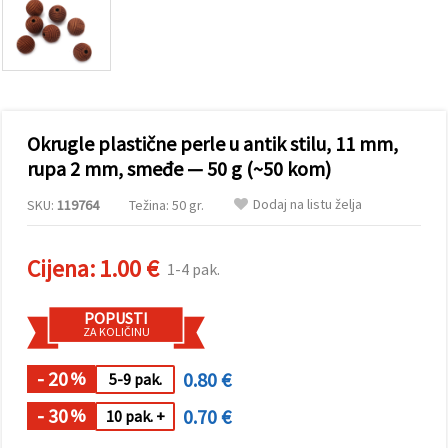
sadržaj i
oglase,
uključujući
uz pomoć
naših
partnera za
analitiku i
marketing.
Okrugle plastične perle u antik stilu, 11 mm,
Možete
pristati na
rupa 2 mm, smeđe — 50 g (~50 kom)
korištenje
svih
Dodaj na listu želja
SKU:
119764
Težina: 50 gr.
kolačića
klikom na
"Prihvati
sve!" Ili
Cijena:
1.00 €
1-4 pak.
naznačiti
svoje
preferencije
POPUSTI
u
ZA KOLIČINU
Postavkama
odabirom
određene
- 20
0.80 €
%
5-9 pak.
vrste
kolačića i
- 30
0.70 €
%
10 pak. +
klikom na
gumb