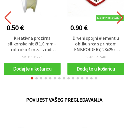
NAJPRODAVANIJI
0.50 €
0.90 €
Kreativna prozirna
Drveni spojni element u
silikonska nit Ø 1,0 mm –
obliku srca s printom
rola oko 4 m za izradu
EMBROIDERY, 28x25x2
nakita, nizanje perlica te
mm, rupa 2 mm – 10
SKU: 505275
SKU: 121546
DIY i hobi projekte
komada
Dodajte u košaricu
Dodajte u košaricu
POVIJEST VAŠEG PREGLEDAVANJA