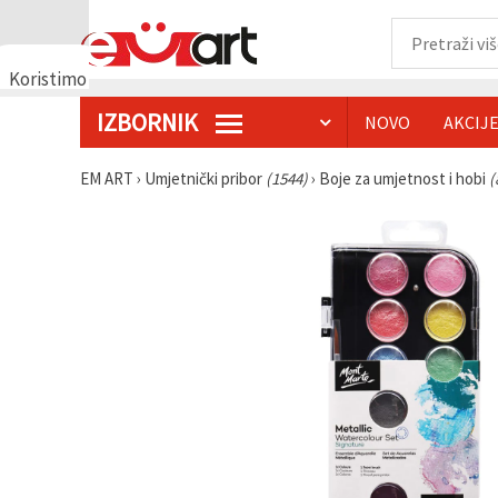
Koristimo
kolačiće
IZBORNIK
NOVO
AKCIJ
🍪
Koristimo
kolačiće i
EM ART
›
Umjetnički pribor
(1544)
›
Boje za umjetnost i hobi
(
slične
tehnologije
kako bismo
osigurali
ispravno
funkcioniranje
web-
stranice,
poboljšali
vaše
korisničko
iskustvo i,
uz vašu
privolu,
analizirali
promet te
prikazivali
relevantniji