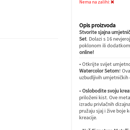
Nema na zalihi:
Opis proizvoda
Stvorite sjajna umjetni
Set
. Dolazi s 16 nevjero
poklonom ili dodatkom
online!
• Otkrijte svijet umjet
Watercolor Setom
! Ova
uzbudljivih umjetničkih
•
Oslobodite svoju kreat
priloženi kist. Ove met
izradu privlačnih dizaj
pružaju sjaj i žive boje 
kreacije.