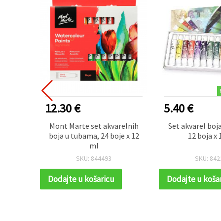
12.30 €
5.40 €
relnih
Mont Marte set akvarelnih
Set akvarel boj
 ml
boja u tubama, 24 boje x 12
12 boja x 
ml
SKU: 844493
SKU: 842
Dodajte u košaricu
Dodajte u koša