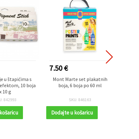
7.50 €
8.50
je u štapićima s
Mont Marte set plakatnih
Mont 
efektom, 10 boja
boja, 6 boja po 60 ml
boja u
x 10 g
U: 842993
SKU: 846163
košaricu
Dodajte u košaricu
Dodaj