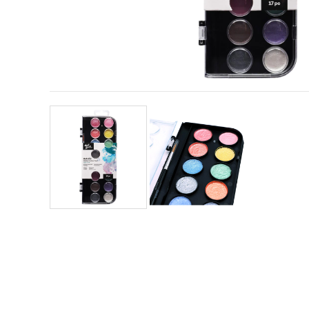
sadržaj i
oglase,
uključujući
uz pomoć
naših
partnera za
analitiku i
marketing.
Možete
pristati na
korištenje
svih
kolačića
klikom na
"Prihvati
sve!" Ili
naznačiti
svoje
preferencije
u
Postavkama
odabirom
određene
vrste
kolačića i
klikom na
gumb