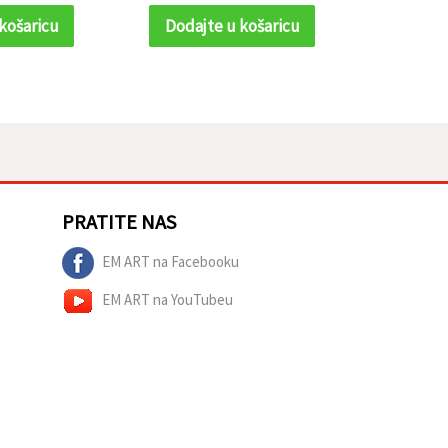
(nije pravo zlato)
košaricu
Dodajte u košaricu
Dodaj
PRATITE NAS
EM ART na Facebooku
EM ART na YouTubeu