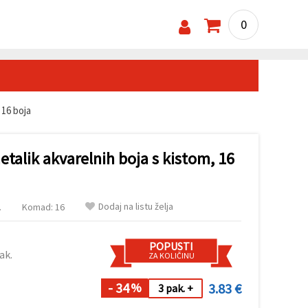
0
 16 boja
talik akvarelnih boja s kistom, 16
Dodaj na listu želja
.
Komad: 16
POPUSTI
ak.
ZA KOLIČINU
- 34
3.83 €
%
3 pak. +