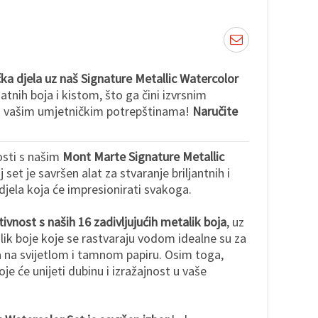
čka djela uz naš Signature Metallic Watercolor
jatnih boja i kistom, što ga čini izvrsnim
 vašim umjetničkim potrepštinama!
Naručite
nosti s našim
Mont Marte Signature Metallic
j set je savršen alat za stvaranje briljantnih i
 djela koja će impresionirati svakoga.
ivnost s naših 16 zadivljujućih metalik boja
, uz
alik boje koje se rastvaraju vodom idealne su za
na na svijetlom i tamnom papiru. Osim toga,
koje će unijeti dubinu i izražajnost u vaše