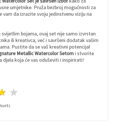
 Watercolor Set je savršen izbor
kako za
skusne umjetnike. Pruža bezbroj mogućnosti za
 vam da izrazite svoju jedinstvenu viziju na
 svijetlim bojama, ovaj set nije samo izvrstan
ika ili kreativca, već i savršeni dodatak vašim
ma. Pustite da se vaš kreativni potencijal
gnature Metallic Watercolor Setom
i stvorite
jela koja će vas oduševiti i inspirirati!
ezda
vijezde
3 zvijezde
4 zvijezde
5 zvijezde
svrti.