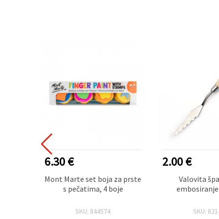
ODAVANIJI
6.30 €
2.00 €
ilo za
Mont Marte set boja za prste
Valovita šp
 200 ml
s pečatima, 4 boje
embosiranje
SKU: 844574
SKU: 821