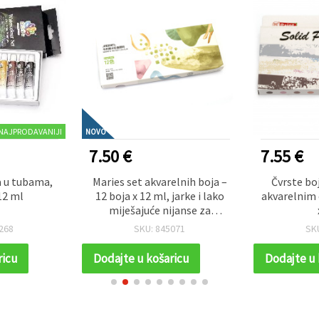
NAJPRODAVANIJI
NOVO
7.50 €
7.55 €
a u tubama,
Maries set akvarelnih boja –
Čvrste bo
12 ml
12 boja x 12 ml, jarke i lako
akvarelnim 
miješajuće nijanse za
umjetnike, učenike i
268
SKU: 845071
SK
kreativne hobi projekte
ricu
Dodajte u košaricu
Dodajte u 