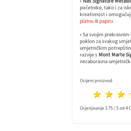
•
Naš Signature Metallic
početnike, tako i za i
kreativnost i omogućuje
platnu
ili
papiru
.
• Sa svojim prekrasnim i
poklon za svakog umjetn
umjetničkim potrepština
razvije s
Mont Marte Si
nezaboravna umjetnička d
Ocijeni proizvod:
1 zvij
2 z
Ocjenjivanje
3.75
/
5
od
4
O