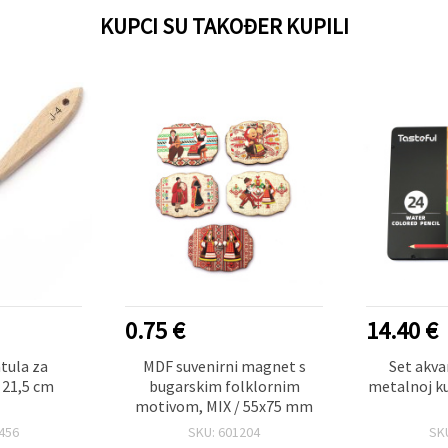
KUPCI SU TAKOĐER KUPILI
0.75 €
14.40 €
atula za
MDF suvenirni magnet s
Set akva
 21,5 cm
bugarskim folklornim
metalnoj ku
motivom, MIX / 55x75 mm
456
SKU: 601204
SK