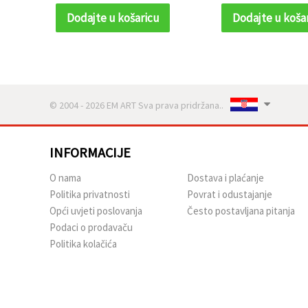
Dodajte u košaricu
Dodajte u koša
© 2004 - 2026 EM ART Sva prava pridržana..
INFORMACIJE
O nama
Dostava i plaćanje
Politika privatnosti
Povrat i odustajanje
Opći uvjeti poslovanja
Često postavljana pitanja
Podaci o prodavaču
Politika kolačića