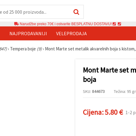
Narudžbe preko 70€ i ostvarite BESPLATNU DOSTAVU!
E
NAJPRODAVANIJI
VELEPRODAJA
847)
›
Tempera boje
(9)
›
Mont Marte set metalik akvarelnih boja s kistom,
Mont Marte set me
boja
SKU:
844673
Težina: 95 gr
Cijena:
5.80 €
1-2 p