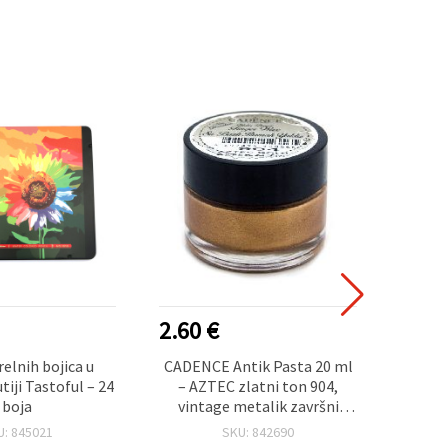
2.60 €
2.50
relnih bojica u
CADENCE Antik Pasta 20 ml
Niz č
tiji Tastoful – 24
– AZTEC zlatni ton 904,
ahata
boja
vintage metalik završni
kam
premaz za DIY, dekupaž,
akv
U: 845021
SKU: 842690
mixed media i uređenje doma