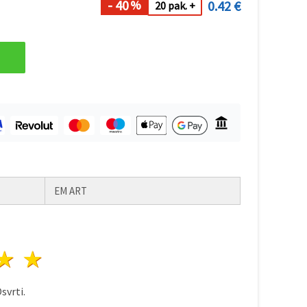
- 40
0.42 €
%
20 pak. +
EM ART
ezda
vijezde
3 zvijezde
4 zvijezde
5 zvijezde
svrti.