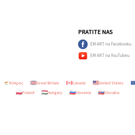
PRATITE NAS
EM ART na Facebooku
EM ART na YouTubeu
Κύπρος
Great Britain
Canada
United States
Poland
Hungary
Slovenia
Slovakia