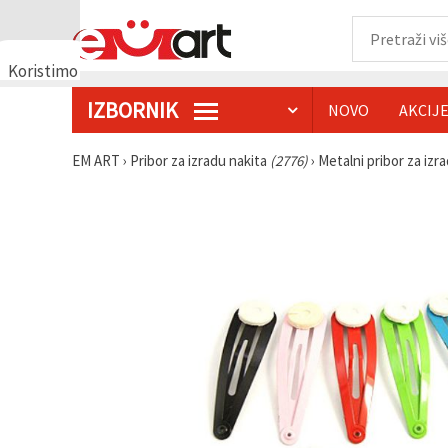
Koristimo
kolačiće
IZBORNIK
NOVO
AKCIJ
🍪
Koristimo
kolačiće i
EM ART
›
Pribor za izradu nakita
(2776)
›
Metalni pribor za izr
slične
tehnologije
kako bismo
osigurali
ispravno
funkcioniranje
web-
stranice,
poboljšali
vaše
korisničko
iskustvo i,
uz vašu
privolu,
analizirali
promet te
prikazivali
relevantniji