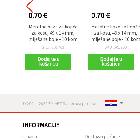
0.70 €
0.70 €
Metalne baze za kopče
Metalne baze za kopč
za kosu, 49 x 14 mm,
za kosu, 49 x 14 mm,
miješane boje - 10 kom
miješane boje - 10 ko
SKU: 501763
SKU: 501763
Dodajte u
Dodajte u
košaricu
košaricu
© 2004 - 2026 EM ART Sva prava pridržana..
INFORMACIJE
O nama
Dostava i plaćanje