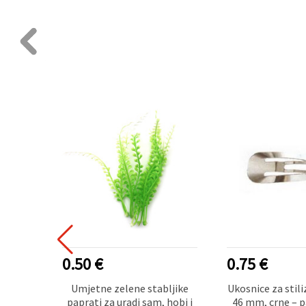
0.50 €
0.75 €
 obliku
Umjetne zelene stabljike
Ukosnice za stili
e, 7x1
paprati za uradi sam, hobi i
46 mm, crne – p