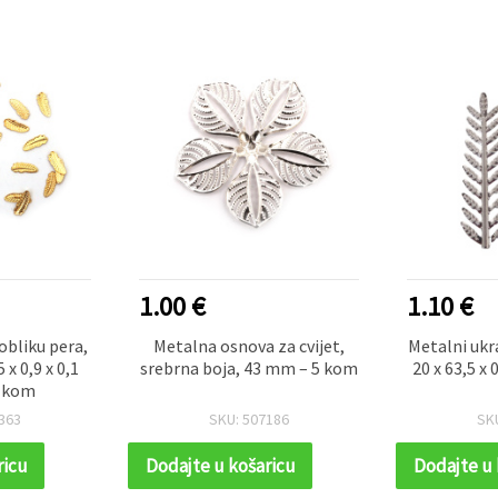
1.00 €
1.10 €
obliku pera,
Metalna osnova za cvijet,
Metalni ukr
 x 0,9 x 0,1
srebrna boja, 43 mm – 5 kom
20 x 63,5 x 
 kom
363
SKU: 507186
SK
ricu
Dodajte u košaricu
Dodajte u 