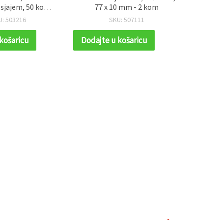
sjajem, 50 kom,
77 x 10 mm - 2 kom
reativni pribor
U: 503216
SKU: 507111
košaricu
Dodajte u košaricu
Dodaj