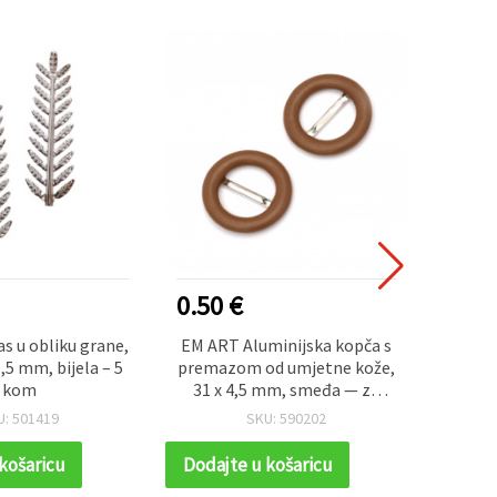
0.50 €
0.60
as u obliku grane,
EM ART Aluminijska kopča s
Met
0,5 mm, bijela – 5
premazom od umjetne kože,
morski
kom
31 x 4,5 mm, smeđa — za
7
izradu torbi i remena
U: 501419
SKU: 590202
košaricu
Dodajte u košaricu
Dodaj