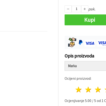
pak.
Kupi
Opis proizvoda
Marka
Ocijeni proizvod:
1 zvij
2 z
Ocjenjivanje
5.00
/
5
od
1
O