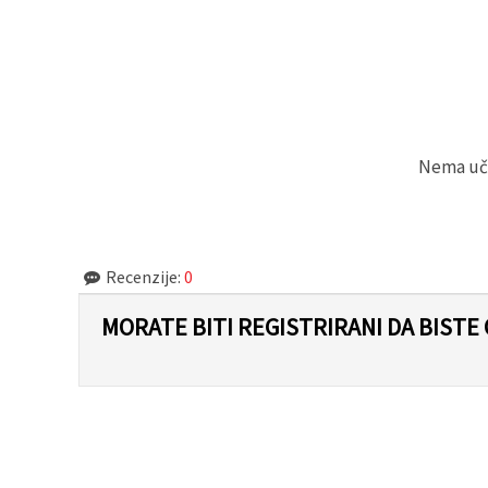
"Spremi".
Prihvati
sve
Postavke
Nema učit
Recenzije:
0
MORATE BITI REGISTRIRANI DA BISTE