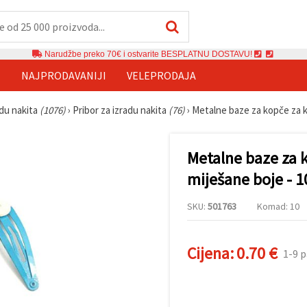
Narudžbe preko 70€ i ostvarite BESPLATNU DOSTAVU!
E
NAJPRODAVANIJI
VELEPRODAJA
adu nakita
(1076)
›
Pribor za izradu nakita
(76)
›
Metalne baze za kopče za k
Metalne baze za 
miješane boje - 
SKU:
501763
Komad: 10
Cijena:
0.70 €
1-9 p