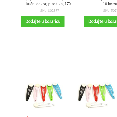
om, za
kućni dekor, plastika, 170 x
10 kom
ve
20 mm, 5 kom
SKU: 802377
SKU: 507
Dodajte u košaricu
Dodajte u koša