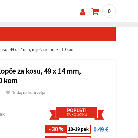
0
osu, 49 x 14 mm, miješane boje - 10 kom
kopče za kosu, 49 x 14 mm,
10 kom
Dodaj na listu želja
POPUSTI
ak.
ZA KOLIČINU
- 30
0.49 €
%
10-19 pak.