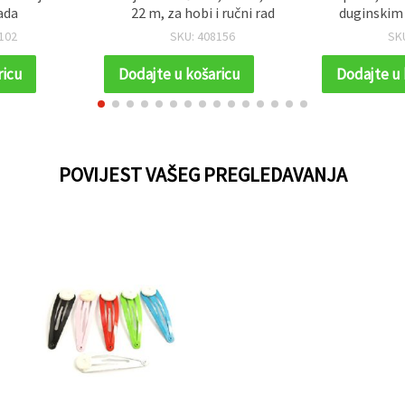
ada
22 m, za hobi i ručni rad
duginskim 
hobi i k
102
SKU: 408156
SK
ricu
Dodajte u košaricu
Dodajte u 
POVIJEST VAŠEG PREGLEDAVANJA