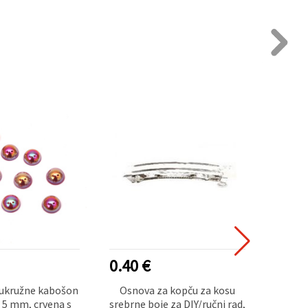
0.40 €
1.00
lukružne kabošon
Osnova za kopču za kosu
Meta
x 5 mm, crvena s
srebrne boje za DIY/ručni rad,
naušn