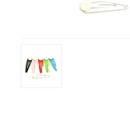
sadržaj i
oglase,
uključujući
uz pomoć
naših
partnera za
analitiku i
marketing.
Možete
pristati na
korištenje
svih
kolačića
klikom na
"Prihvati
sve!" Ili
naznačiti
svoje
preferencije
u
Postavkama
odabirom
određene
vrste
kolačića i
klikom na
gumb