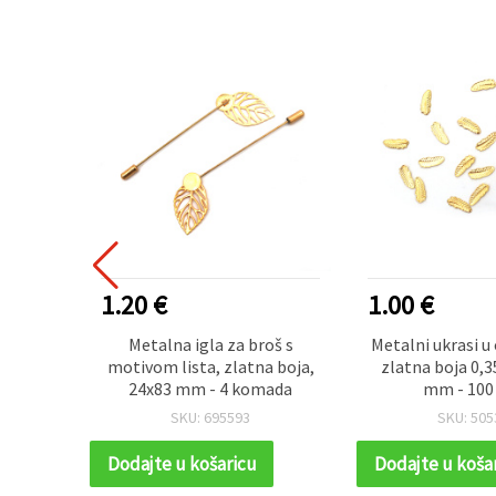
1.20 €
1.00 €
jla s
Metalna igla za broš s
Metalni ukrasi u 
adi sam
motivom lista, zlatna boja,
zlatna boja 0,35
 × 1,5
24x83 mm - 4 komada
mm - 100
ka za
SKU: 695593
SKU: 505
rebu
Dodajte u košaricu
Dodajte u koša