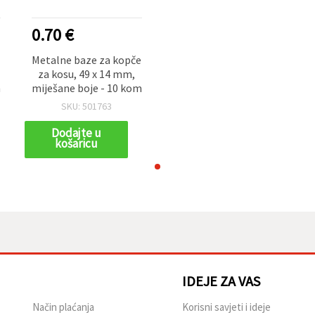
0.70 €
e
Metalne baze za kopče
za kosu, 49 x 14 mm,
m
miješane boje - 10 kom
SKU: 501763
Dodajte u
košaricu
IDEJE ZA VAS
Način plaćanja
Korisni savjeti i ideje