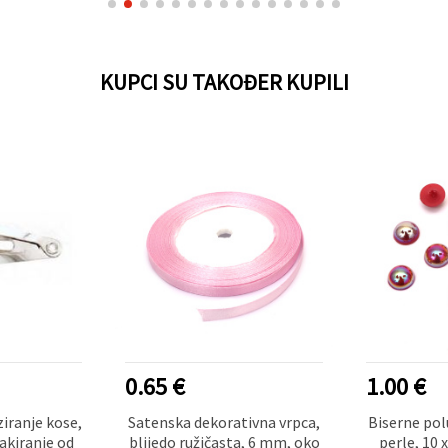
KUPCI SU TAKOĐER KUPILI
0.65 €
1.00 €
ziranje kose,
Satenska dekorativna vrpca,
Biserne po
akiranje od
blijedo ružičasta, 6 mm, oko
perle, 10 