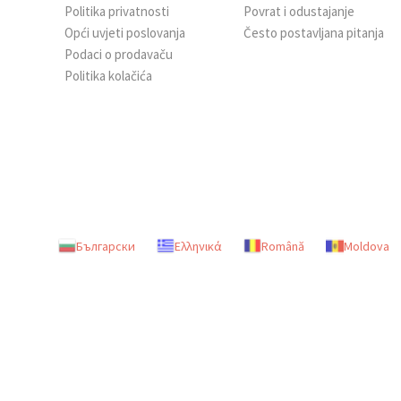
Politika privatnosti
Povrat i odustajanje
Opći uvjeti poslovanja
Često postavljana pitanja
Podaci o prodavaču
Politika kolačića
Български
Ελληνικά
Română
Moldova