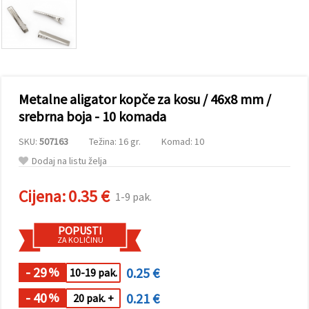
sadržaj i
oglase,
uključujući
uz pomoć
naših
partnera za
analitiku i
marketing.
Metalne aligator kopče za kosu / 46x8 mm /
Možete
pristati na
srebrna boja - 10 komada
korištenje
svih
SKU:
507163
Težina: 16 gr.
Komad: 10
kolačića
klikom na
Dodaj na listu želja
"Prihvati
sve!" Ili
naznačiti
Cijena:
0.35 €
1-9 pak.
svoje
preferencije
u
POPUSTI
Postavkama
ZA KOLIČINU
odabirom
određene
vrste
- 29
0.25 €
%
10-19 pak.
kolačića i
klikom na
- 40
0.21 €
%
20 pak. +
gumb