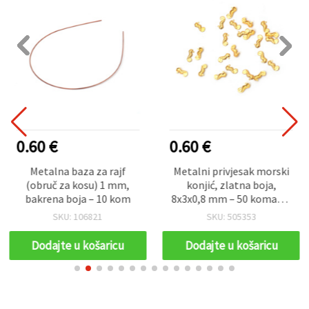
0.60 €
0.60 €
Metalna baza za rajf
Metalni privjesak morski
(obruč za kosu) 1 mm,
konjić, zlatna boja,
bakrena boja – 10 kom
8x3x0,8 mm – 50 komada,
za izradu nakita i DIY hobi
SKU: 106821
SKU: 505353
Dodajte u košaricu
Dodajte u košaricu