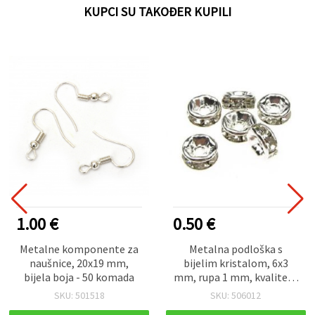
KUPCI SU TAKOĐER KUPILI
1.00 €
0.50 €
Metalne komponente za
Metalna podloška s
naušnice, 20x19 mm,
bijelim kristalom, 6x3
bijela boja - 50 komada
mm, rupa 1 mm, kvaliteta
A, bijela boja, 10 kom, za
SKU: 501518
SKU: 506012
izradu nakita