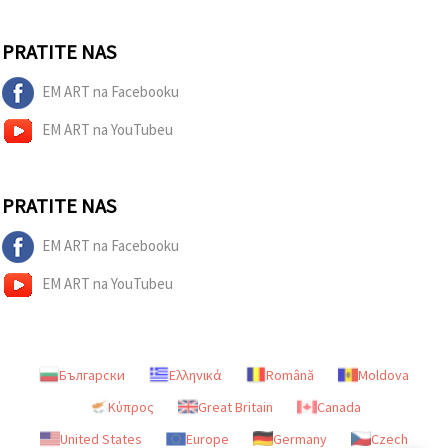
PRATITE NAS
EM ART na Facebooku
EM ART na YouTubeu
PRATITE NAS
EM ART na Facebooku
EM ART na YouTubeu
Български
Ελληνικά
Română
Moldova
Κύπρος
Great Britain
Canada
United States
Europe
Germany
Czech