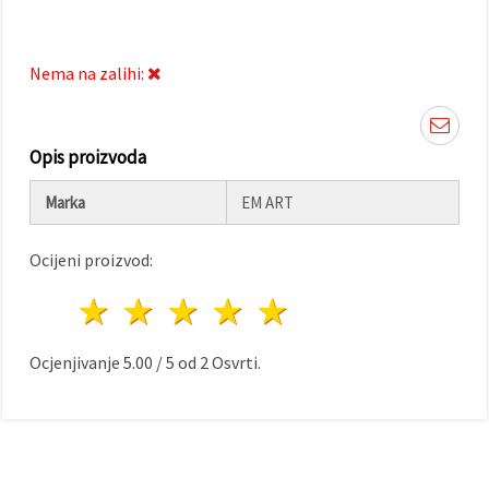
"Spremi".
Prihvati
Nema na zalihi:
sve
Postavke
Opis proizvoda
Marka
EM ART
Ocijeni proizvod:
1 zvijezda
2 zvijezde
3 zvijezde
4 zvijezde
5 zvijezde
Ocjenjivanje
5.00
/
5
od
2
Osvrti.