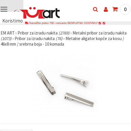
0
Koristimo
Narudžbe preko 70€ i ostvarite BESPLATNU DOSTAVU!
kolačiće
EM ART
›
Pribor za izradu nakita
(2769)
›
Metalni pribor za izradu nakita
🍪
(1073)
›
Pribor za izradu nakita
(76)
›
Metalne aligator kopče za kosu /
Koristimo
46x8 mm / srebrna boja - 10 komada
kolačiće i
slične
tehnologije
kako bismo
osigurali
ispravno
funkcioniranje
web-
stranice,
poboljšali
vaše
korisničko
iskustvo i,
uz vašu
privolu,
analizirali
promet te
prikazivali
relevantniji