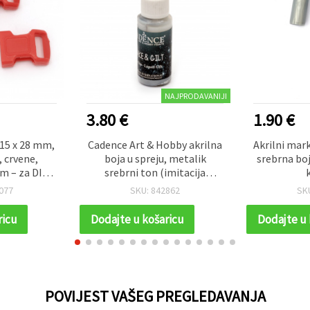
NAJPRODAVANIJI
3.80 €
1.90 €
 15 x 28 mm,
Cadence Art & Hobby akrilna
Akrilni mar
 crvene,
boja u spreju, metalik
srebrna boj
m – za DIY,
srebrni ton (imitacija
i vrpce
srebra), Shake & Spray bočica
077
SKU: 842862
SK
– metalni efekt posrebrenja
za rukotvorine, DIY i dekor
ricu
Dodajte u košaricu
Dodajte u 
POVIJEST VAŠEG PREGLEDAVANJA