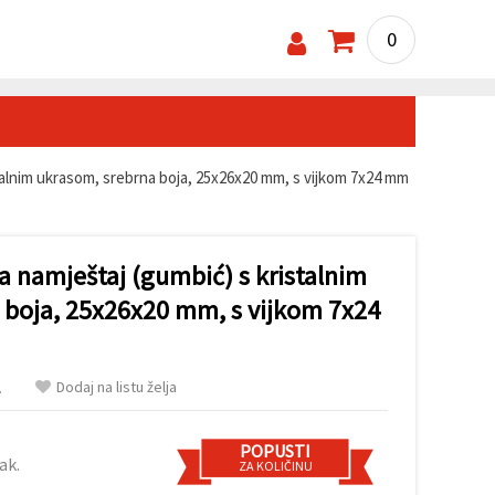
0
talnim ukrasom, srebrna boja, 25x26x20 mm, s vijkom 7x24 mm
a namještaj (gumbić) s kristalnim
 boja, 25x26x20 mm, s vijkom 7x24
Dodaj na listu želja
.
POPUSTI
ak.
ZA KOLIČINU