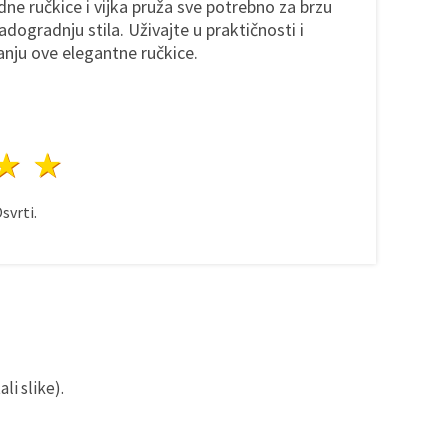
ne ručkice i vijka pruža sve potrebno za brzu
dogradnju stila. Uživajte u praktičnosti i
nju ove elegantne ručkice.
ezda
vijezde
3 zvijezde
4 zvijezde
5 zvijezde
svrti.
li slike).