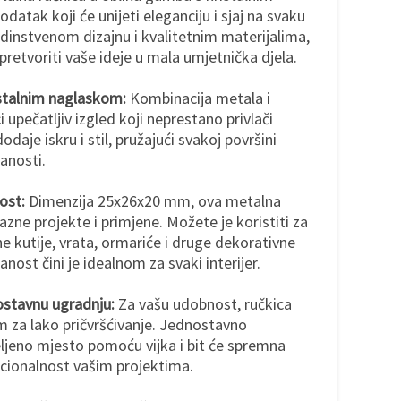
atak koji će unijeti eleganciju i sjaj na svaku
jedinstvenom dizajnu i kvalitetnim materijalima,
pretvoriti vaše ideje u mala umjetnička djela.
istalnim naglaskom:
Kombinacija metala i
i upečatljiv izgled koji neprestano privlači
odaje iskru i stil, pružajući svakoj površini
anosti.
ost:
Dimenzija 25x26x20 mm, ova metalna
razne projekte i primjene. Možete je koristiti za
ne kutije, vrata, ormariće i druge dekorativne
ost čini je idealnom za svaki interijer.
nostavnu ugradnju:
Za vašu udobnost, ručkica
m za lako pričvršćivanje. Jednostavno
željeno mjesto pomoću vijka i bit će spremna
kcionalnost vašim projektima.