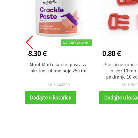
ODAVANIJI
NAJPRODAVANIJI
8.30 €
0.80 €
orove
Mont Marte krakel pasta za
Plastične kopče
 mm, 20
akrilne i uljane boje 250 ml
otvor 10 mm,
kor
pakiranje 10 ko
hobi, torbe 
SKU: 844590
SKU: 500
Dodajte u košaricu
Dodajte u koša