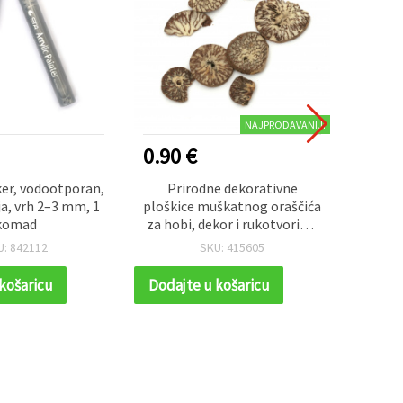
NAJPRODAVANIJI
0.90 €
2.70
ker, vodootporan,
Prirodne dekorativne
Set de
a, vrh 2–3 mm, 1
ploškice muškatnog oraščića
jaja
komad
za hobi, dekor i rukotvorine,
42x60
20 mm – 20 g
U: 842112
SKU: 415605
košaricu
Dodajte u košaricu
Dodaj