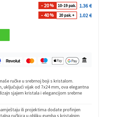
- 20
1.36 €
%
10-19 pak.
- 40
1.02 €
%
20 pak. +
 naše ručke u srebrnoj boji s kristalom.
 uključujući vijak od 7x24 mm, ova elegantna
izajn sjajem kristala i elegancijom srebrne
amještaju ili projektima dodate profinjen
talna ručkica u obliku gumba s kristalnim