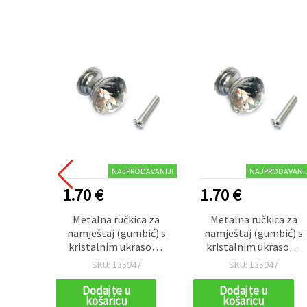
NAJPRODAVANIJI
NAJPRODAVANIJ
1.70 €
1.70 €
Metalna ručkica za
Metalna ručkica za
namještaj (gumbić) s
namještaj (gumbić) s
kristalnim ukrasom,
kristalnim ukrasom,
srebrna boja, 25x26x20
srebrna boja, 25x26x20
SKU: 135947
SKU: 135947
mm, s vijkom 7x24 mm
mm, s vijkom 7x24 m
– 1 set
– 1 set
Dodajte u
Dodajte u
košaricu
košaricu