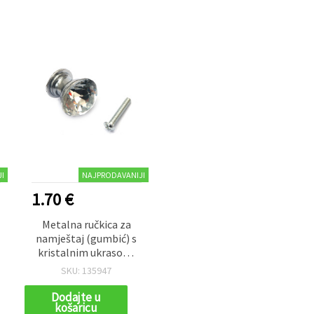
I
NAJPRODAVANIJI
1.70 €
Metalna ručkica za
namještaj (gumbić) s
kristalnim ukrasom,
srebrna boja, 25x26x20
SKU: 135947
m
mm, s vijkom 7x24 mm
– 1 set
Dodajte u
košaricu