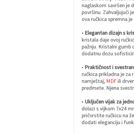
naglaskom savršen je dod
površinu. Zahvaljujući 
ova ručkica spremna je 
•
Elegantan dizajn s kr
kristala daje ovoj ručkic
pažnju. Kristalni gumb d
dodatnu dozu sofisticir
•
Praktičnost i svestran
ručkica prikladna je za 
namještaj,
MDF
ili drve
predmete. Njena svestran
•
Uključen vijak za jed
dolazi s vijkom 7x24 m
pričvrstite ručkicu na 
dodati eleganciju i fun