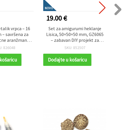
NOVO
NOVO
19.00 €
0.60
alik vrpca – 16
Set za amigurumi heklanje
Dekora
 – savršena za
Lisica, 50×50×50 mm, GZ6065
15–
etne aranžmane i
– zabavan DIY projekt za
boja, 
no umotavanje
ručne poklone i ukrase
ruk
U: 826048
SKU: 852507
oklona
dekor
košaricu
Dodajte u košaricu
Dodaj