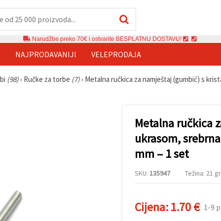
Narudžbe preko 70€ i ostvarite BESPLATNU DOSTAVU!
E
NAJPRODAVANIJI
VELEPRODAJA
rbi
(98)
›
Ručke za torbe
(7)
›
Metalna ručkica za namještaj (gumbić) s kris
Metalna ručkica z
ukrasom, srebrna
mm – 1 set
SKU:
135947
Težina: 21 gr
Cijena:
1.70 €
1-9 p