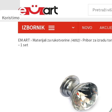
Koristimo
kolačiće
IZBORNIK
NOVO
AKCIJ
🍪
Koristimo
kolačiće i
EM ART
›
Materijali za rukotvorine
(4892)
›
Pribor za izradu to
slične
– 1 set
tehnologije
kako bismo
osigurali
ispravno
funkcioniranje
web-
stranice,
poboljšali
vaše
korisničko
iskustvo i,
uz vašu
privolu,
analizirali
promet te
prikazivali
relevantniji