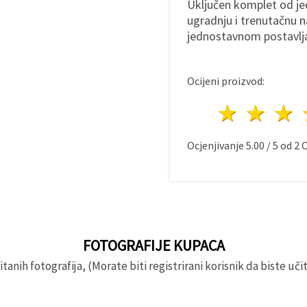
Uključen komplet od jed
ugradnju i trenutačnu na
jednostavnom postavlja
Ocijeni proizvod:
1 zvij
2 z
Ocjenjivanje
5.00
/
5
od
2
O
FOTOGRAFIJE KUPACA
anih fotografija, (Morate biti registrirani korisnik da biste učita