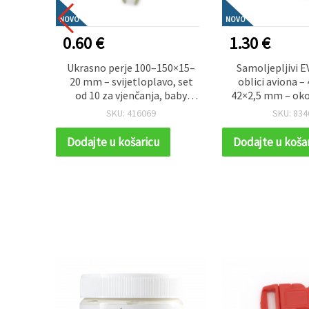
NOVO
NOVO
0.60 €
1.30 €
stabla
Ukrasno perje 100–150×15–
Samoljepljivi E
m. – za
20 mm – svijetloplavo, set
oblici aviona 
obi,
od 10 za vjenčanja, baby
42×2,5 mm – ok
ojekte
shower i elegantne
– šarene naljepni
SKU: 416069
SKU: 834
rukotvorine
hobi, scrapboo
dekorac
Dodajte u košaricu
Dodajte u koša