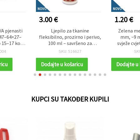
NOVO
NOVO
3.00 €
1.20 €
VA pjenasti
Ljepilo za tkanine
Zelena met
– 47–64×27–
fleksibilno, prozirno i perivo,
mm, ~9 m
o 15–17 kom
100 ml – savršeno za
svježe cvj
ce za dječje
rastezljive materijale,
elegant
004
SKU: 516627
SK
king i DIY
popravke i kreativno šivanje
p
ije
ricu
Dodajte u košaricu
Dodajte u 
KUPCI SU TAKOĐER KUPILI