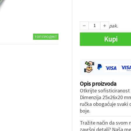
pak.
ТОП ПРОДУКТ
Kupi
Opis proizvoda
Otkrijte sofisticiranost
Dimenzija 25x26x20 mm,
ručka obogaćuje svaki d
boje.
Tražite način da svom n
završni detalj? Naša me