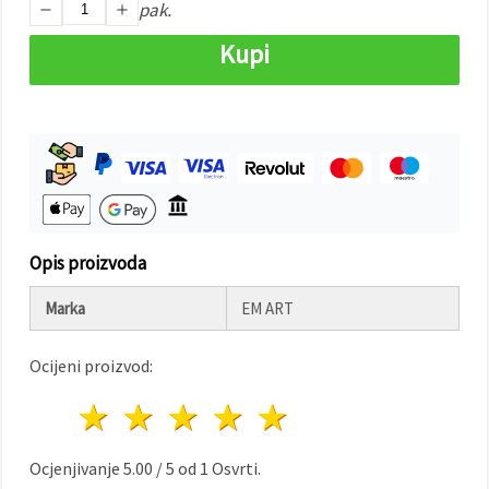
"Spremi".
pak.
Kupi
Prihvati
sve
Postavke
Opis proizvoda
Marka
EM ART
Ocijeni proizvod:
1 zvijezda
2 zvijezde
3 zvijezde
4 zvijezde
5 zvijezde
Ocjenjivanje
5.00
/
5
od
1
Osvrti.