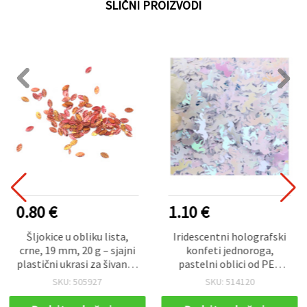
SLIČNI PROIZVODI
0.80 €
1.10 €
Šljokice u obliku lista,
Iridescentni holografski
crne, 19 mm, 20 g – sjajni
konfeti jednoroga,
plastični ukrasi za šivanje,
pastelni oblici od PET
scrapbooking, izradu
folije, mini siluete
SKU: 505927
SKU: 514120
čestitki, kostime i DIY
jednoroga za posip stola i
dekoracije
rukotvorine — ukrasi za