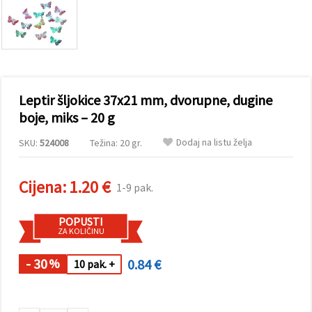
sadržaj i
oglase,
uključujući
uz pomoć
naših
partnera za
analitiku i
marketing.
Leptir šljokice 37x21 mm, dvorupne, dugine
Možete
pristati na
boje, miks – 20 g
korištenje
svih
Dodaj na listu želja
SKU:
524008
Težina: 20 gr.
kolačića
klikom na
"Prihvati
sve!" Ili
Cijena:
1.20 €
1-9 pak.
naznačiti
svoje
preferencije
POPUSTI
u
ZA KOLIČINU
Postavkama
odabirom
određene
- 30
0.84 €
%
10 pak. +
vrste
kolačića i
klikom na
gumb