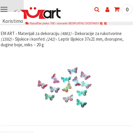
0
Koristimo
Narudžbe preko 70€ i ostvarite BESPLATNU DOSTAVU!
kolačiće
EM ART
›
Materijali za dekoraciju
(4861)
›
Dekoracije za rukotvorine
🍪
(1592)
›
Šljokice i konfeti
(242)
›
Leptir šljokice 37x21 mm, dvorupne,
Koristimo
dugine boje, miks – 20 g
kolačiće i
slične
tehnologije
kako bismo
osigurali
ispravno
funkcioniranje
web-
stranice,
poboljšali
vaše
korisničko
iskustvo i,
uz vašu
privolu,
analizirali
promet te
prikazivali
relevantniji