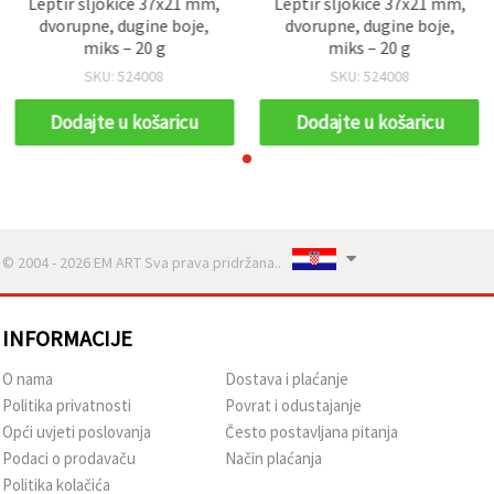
Leptir šljokice 37x21 mm,
Leptir šljokice 37x21 mm,
dvorupne, dugine boje,
dvorupne, dugine boje,
miks – 20 g
miks – 20 g
SKU: 524008
SKU: 524008
Dodajte u košaricu
Dodajte u košaricu
© 2004 - 2026 EM ART Sva prava pridržana..
INFORMACIJE
O nama
Dostava i plaćanje
Politika privatnosti
Povrat i odustajanje
Opći uvjeti poslovanja
Često postavljana pitanja
Podaci o prodavaču
Način plaćanja
Politika kolačića