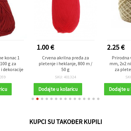
1.00 €
2.25 €
e konac 1
Crvena akrilna pređa za
Prirodna 
100 g za
pletenje i heklanje, 800 m /
mm, 2x2 nit
i dekoracije
50 g
za plete
059
SKU: 401324
SK
ricu
Dodajte u košaricu
Dodajte u 
KUPCI SU TAKOĐER KUPILI