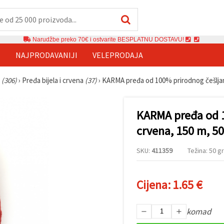
Narudžbe preko 70€ i ostvarite BESPLATNU DOSTAVU!
E
NAJPRODAVANIJI
VELEPRODAJA
e
(306)
›
Pređa bijela i crvena
(37)
›
KARMA pređa od 100% prirodnog češljano
KARMA pređa od 
crvena, 150 m, 50 
SKU:
411359
Težina: 50 gr
Cijena:
1.65 €
komad