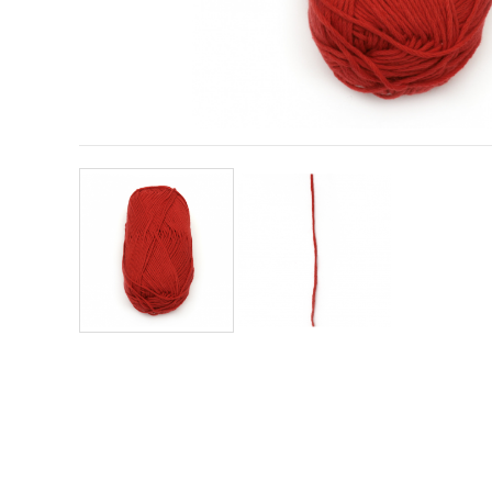
sadržaj i
oglase,
uključujući
uz pomoć
naših
partnera za
analitiku i
marketing.
Možete
pristati na
korištenje
svih
kolačića
klikom na
"Prihvati
sve!" Ili
naznačiti
svoje
preferencije
u
Postavkama
odabirom
određene
vrste
kolačića i
klikom na
gumb