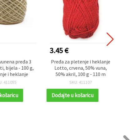
3.45 €
2.50
vunena pređa 3
Pređa za pletenje i heklanje
Špag
i, bijela - 100 g,
Lotto, crvena, 50% vuna,
cr
nje i heklanje
50% akril, 100 g - 110 m
U: 411055
SKU: 411107
košaricu
Dodajte u košaricu
Dodaj