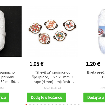
1.05 €
1.20 €
 pamučno
“Shevitsa” spojnice od
Bijela pre
 prirodni
šperploče, 33x27x3 mm, 2
g 
50 m - 50 g,
rupe (4 mm) – mješoviti
 heklanje
motivi bugarskog narodnog
358
SKU: 803173
SK
veza, drvene komponente za
DIY izradu nakita, hobi i
ricu
Dodajte u košaricu
Dodajte u 
scrapbooking, set od 5 kom.