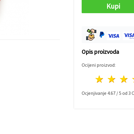
Kupi
Opis proizvoda
Ocijeni proizvod:
1 zvij
2 z
Ocjenjivanje
4.67
/
5
od
3
O