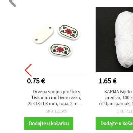
0.75 €
1.65 €
letenje
Drvena spojna pločica s
KARMA Bijelo
 50 g
tiskanim motivom veza,
predivo, 100%
25×13×1.8 mm, rupa: 2 mm –
češljani pamuk, 1
10 kom.
za pletenje i
SKU: 121505
SKU: 411
Dodajte u košaricu
Dodajte u koša