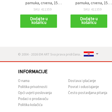
pamuka, crvena, 150
pamuka, crvena, 150
m, 50 g, za pletenje i
m, 50 g, za pletenje i
SKU: 411359
SKU: 411359
kukičanje
kukičanje
Dodajte u
Dodajte u
košaricu
košaricu
© 2004 - 2026 EM ART Sva prava pridržana..
INFORMACIJE
O nama
Dostava i plaćanje
Politika privatnosti
Povrat i odustajanje
Opći uvjeti poslovanja
Često postavljana pitanja
Podaci o prodavaču
Politika kolačića