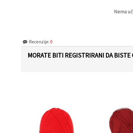
"Spremi".
Nema učit
Prihvati
sve
Postavke
Recenzije:
0
MORATE BITI REGISTRIRANI DA BISTE