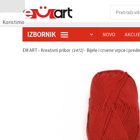
Koristimo
kolačiće
IZBORNIK
NOVO
AKCIJ
🍪
Koristimo
kolačiće i
EM ART
›
Kreativni pribor
(1472)
›
Bijele i crvene vrpce i pređ
slične
tehnologije
kako bismo
osigurali
ispravno
funkcioniranje
web-
stranice,
poboljšali
vaše
korisničko
iskustvo i,
uz vašu
privolu,
analizirali
promet te
prikazivali
relevantniji