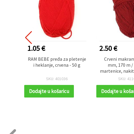
1.05 €
2.50 €
ena za
RAM BEBE pređa za pletenje
Crveni makram
50 g –
i heklanje, crvena - 50 g
mm, 170 m / 
martenice, nakit 
SKU: 401036
SKU: 411
Dodajte u košaricu
Dodajte u koša