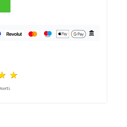
ezda
vijezde
3 zvijezde
4 zvijezde
5 zvijezde
svrti.