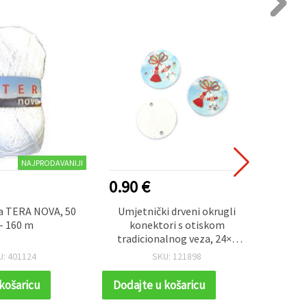
NAJPRODAVANIJI
0.90 €
0.80
đa TERA NOVA, 50
Umjetnički drveni okrugli
Akril
– 160 m
konektori s otiskom
crven
tradicionalnog veza, 24×2
mm, rupa 2 mm – set od 10
U: 401124
SKU: 121898
autentičnih komada za
izradu nakita i kreativne
košaricu
Dodajte u košaricu
Dodaj
uradi-sam projekte