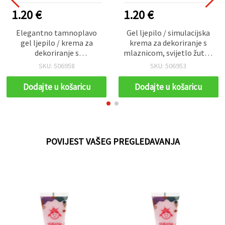
1.20 €
1.20 €
Elegantno tamnoplavo
Gel ljepilo / simulacijska
gel ljepilo / krema za
krema za dekoriranje s
dekoriranje s
mlaznicom, svijetlo žuta -
aplikatorskim vrhom – 50
50 ml
SKU: 506958
SKU: 506953
ml
Dodajte u košaricu
Dodajte u košaricu
POVIJEST VAŠEG PREGLEDAVANJA