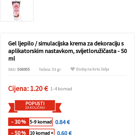
sadržaj i
oglase,
uključujući
uz pomoć
naših
partnera za
analitiku i
marketing.
Gel ljepilo / simulacijska krema za dekoraciju s
Možete
pristati na
aplikatorskim nastavkom, svijetloružičasta - 50
korištenje
ml
svih
kolačića
klikom na
Dodaj na listu želja
SKU:
506955
Težina: 53 gr.
"Prihvati
sve!" Ili
naznačiti
Cijena:
1.20 €
svoje
1-4 komad
preferencije
u
Postavkama
POPUSTI
odabirom
ZA KOLIČINU
određene
vrste
- 30
0.84 €
kolačića i
%
5-9 komad
klikom na
gumb
- 50
0.60 €
%
10 komad +