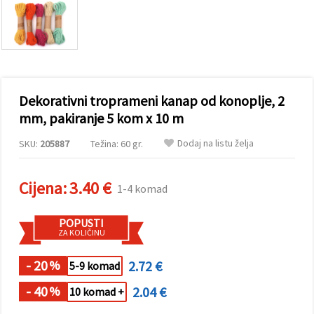
sadržaj i
oglase,
uključujući
uz pomoć
naših
partnera za
analitiku i
marketing.
Dekorativni troprameni kanap od konoplje, 2
Možete
pristati na
mm, pakiranje 5 kom x 10 m
korištenje
svih
Dodaj na listu želja
SKU:
205887
Težina: 60 gr.
kolačića
klikom na
"Prihvati
sve!" Ili
Cijena:
3.40 €
1-4 komad
naznačiti
svoje
preferencije
POPUSTI
u
ZA KOLIČINU
Postavkama
odabirom
određene
- 20
2.72 €
%
5-9 komad
vrste
kolačića i
- 40
2.04 €
%
10 komad +
klikom na
gumb