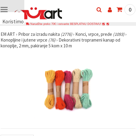
0
Koristimo
Narudžbe preko 70€ i ostvarite BESPLATNU DOSTAVU!
kolačiće
EM ART
›
Pribor za izradu nakita
(2776)
›
Konci, vrpce, pređe
(1093)
›
🍪
Konopljine i jutene vrpce
(76)
›
Dekorativni troprameni kanap od
Koristimo
konoplje, 2 mm, pakiranje 5 kom x 10 m
kolačiće i
slične
tehnologije
kako bismo
osigurali
ispravno
funkcioniranje
web-
stranice,
poboljšali
vaše
korisničko
iskustvo i,
uz vašu
privolu,
analizirali
promet te
prikazivali
relevantniji