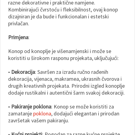
razne dekorativne i praktične namjene.
Kombinirajući čvrstoću i fleksibilnost, ovaj konop
dizajniran je da bude i funkcionalan i estetski
privlačan.
Primjena
:
Konop od konoplje je višenamjenski i može se
koristiti u širokom rasponu projekata, uključujući:
•
Dekoracija
: Savršen za izradu ručno rađenih
dekoracija, vijenaca, makramea, ukrasnih čvorova i
drugih kreativnih projekata. Prirodni izgled konoplje
dodaje rustikalni i autentični šarm svakoj dekoraciji.
•
Pakiranje poklona
: Konop se može koristiti za
zamatanje
poklona
, dodajući elegantan i prirodan
završetak vašem pakiranju.
•
Kućni projekti
: Pogodan za razne kućne projekte,