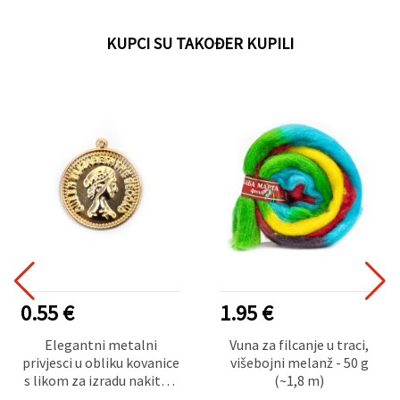
KUPCI SU TAKOĐER KUPILI
0.55 €
1.95 €
Elegantni metalni
Vuna za filcanje u traci,
privjesci u obliku kovanice
višebojni melanž - 50 g
s likom za izradu nakita –
(~1,8 m)
zlatna boja, 20 mm, rupa