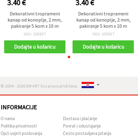
3.40 €
3.40 €
Dekorativni troprameni
Dekorativni troprameni
kanap od konoplje, 2 mm,
kanap od konoplje, 2 mm,
pakiranje 5 kom x 10 m
pakiranje 5 kom x 10 m
SKU: 205887
SKU: 205887
Dodajte u košaricu
Dodajte u košaricu
© 2004 - 2026 EM ART Sva prava pridržana..
INFORMACIJE
O nama
Dostava i plaćanje
Politika privatnosti
Povrat i odustajanje
Opći uvjeti poslovanja
Često postavljana pitanja