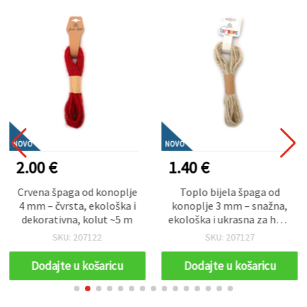
NOVO
NOVO
2.00 €
1.40 €
Crvena špaga od konoplje
Toplo bijela špaga od
4 mm – čvrsta, ekološka i
konoplje 3 mm – snažna,
dekorativna, kolut ~5 m
ekološka i ukrasna za hobi
i uradi sam, rola ~5 m
SKU: 207122
SKU: 207127
Dodajte u košaricu
Dodajte u košaricu