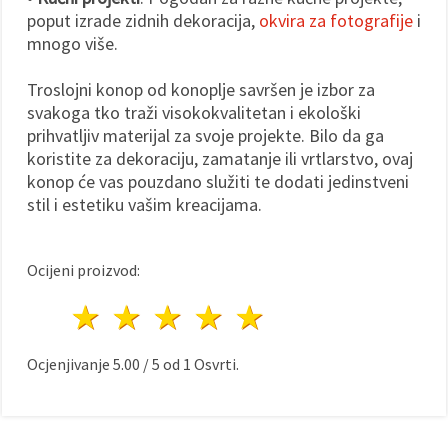
poput izrade zidnih dekoracija,
okvira za fotografije
i
mnogo više.
Troslojni konop od konoplje savršen je izbor za
svakoga tko traži visokokvalitetan i ekološki
prihvatljiv materijal za svoje projekte. Bilo da ga
koristite za dekoraciju, zamatanje ili vrtlarstvo, ovaj
konop će vas pouzdano služiti te dodati jedinstveni
stil i estetiku vašim kreacijama.
Ocijeni proizvod:
1 zvijezda
2 zvijezde
3 zvijezde
4 zvijezde
5 zvijezde
Ocjenjivanje
5.00
/
5
od
1
Osvrti.