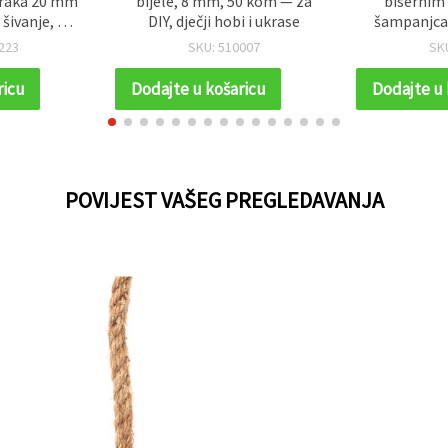
 traka 20 mm
bijele, 8 mm, 50 kom — za
bisernim 
 šivanje, DIY
DIY, dječji hobi i ukrase
šampanjca
jenčane
223
SKU: 510007
SK
ije
ricu
Dodajte u košaricu
Dodajte u 
POVIJEST VAŠEG PREGLEDAVANJA