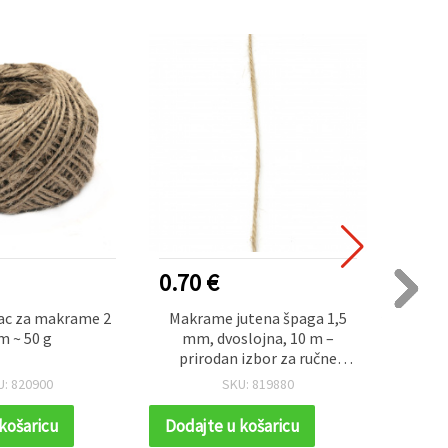
NOVO
0.70 €
1.60
ac za makrame 2
Makrame jutena špaga 1,5
Svijet
 ~ 50 g
mm, dvoslojna, 10 m –
5 mm 
prirodan izbor za ručne
dekora
radove i DIY projekte
U: 820900
SKU: 819880
košaricu
Dodajte u košaricu
Dodaj