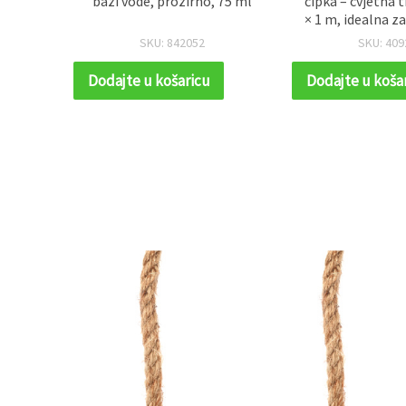
ekte,
bazi vode, prozirno, 75 ml
čipka – cvjetna
, 5x200
× 1 m, idealna za
projekte i v
SKU: 842052
SKU: 409
dekorac
Dodajte u košaricu
Dodajte u koša