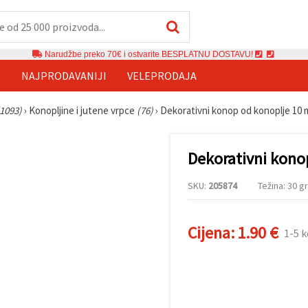
Narudžbe preko 70€ i ostvarite BESPLATNU DOSTAVU!
E
NAJPRODAVANIJI
VELEPRODAJA
(1093)
›
Konopljine i jutene vrpce
(76)
›
Dekorativni konop od konoplje 10 
Dekorativni kono
SKU:
205874
Težina: 30 gr
Cijena:
1.90 €
1-5 