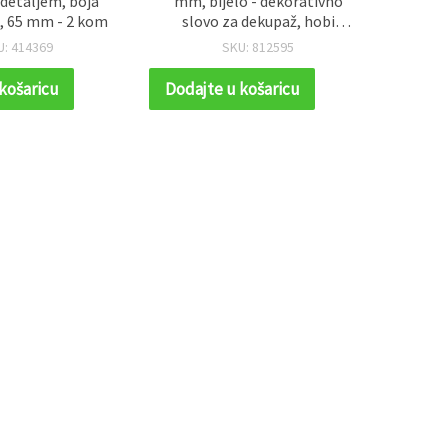
detaljem, boja
mm, bijelo - dekorativno
st
, 65 mm - 2 kom
slovo za dekupaž, hobi
podlo
projekte, poklone i uređenje
ko
U: 414369
SKU: 812595
doma
ar
b
košaricu
Dodajte u košaricu
Dodaj