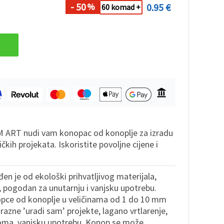
- 50
0.95 €
%
60 komad +
M ART nudi vam konopac od konoplje za izradu
ičkih projekata. Iskoristite povoljne cijene i
en je od ekološki prihvatljivog materijala,
iv, pogodan za unutarnju i vanjsku upotrebu.
pce od konoplje u veličinama od 1 do 10 mm
razne ’uradi sam’ projekte, lagano vrtlarenje,
doma, vanjsku upotrebu. Konop se može