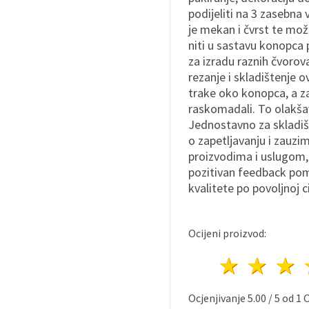
podijeliti na 3 zasebna 
je mekan i čvrst te može
niti u sastavu konopca 
za izradu raznih čvorov
rezanje i skladištenje
trake oko konopca, a z
raskomadali. To olakšav
Jednostavno za skladiš
o zapetljavanju i zauzi
proizvodima i uslugom,
pozitivan feedback pom
kvalitete po povoljnoj ci
Ocijeni proizvod:
1 zvij
2 z
Ocjenjivanje
5.00
/
5
od
1
O