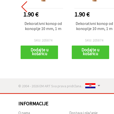
1.90 €
1.90 €
Dekorativni konop od
Dekorativni konop od
konoplje 10 mm, 1 m
konoplje 10 mm, 1 m
SKU: 205874
SKU: 205874
Dodajte u
Dodajte u
košaricu
košaricu
© 2004 - 2026 EM ART Sva prava pridržana..
INFORMACIJE
O nama
Dostava i plaćanje