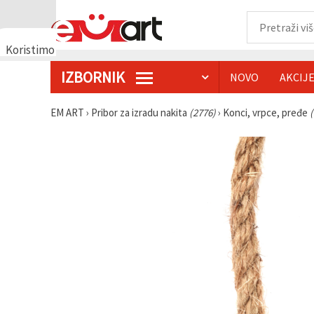
Koristimo
kolačiće
IZBORNIK
NOVO
AKCIJ
🍪
Koristimo
kolačiće i
EM ART
›
Pribor za izradu nakita
(2776)
›
Konci, vrpce, pređe
slične
tehnologije
kako bismo
osigurali
ispravno
funkcioniranje
web-
stranice,
poboljšali
vaše
korisničko
iskustvo i,
uz vašu
privolu,
analizirali
promet te
prikazivali
relevantniji