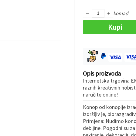
komad
Kupi
Opis proizvoda
Internetska trgovina E
raznih kreativnih hobist
naručite online!
Konop od konoplje izrađ
izdržljiv je, biorazgrad
Primjena: Nudimo kono
debljine. Pogodni su za 
pakiranje, dekoraciju 