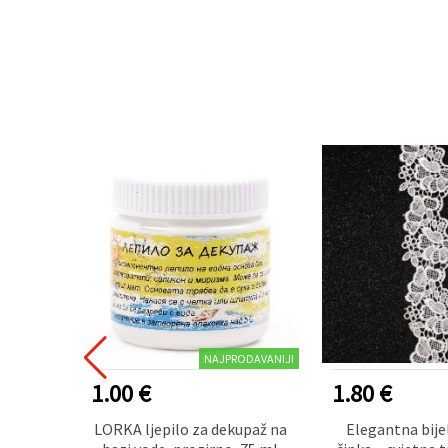
NAJPRODAVANIJI
1.00 €
1.80 €
om za
LORKA ljepilo za dekupaž na
Elegantna bije