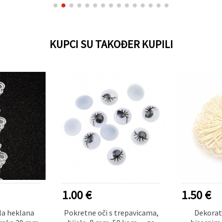
KUPCI SU TAKOĐER KUPILI
1.00 €
1.50 €
la heklana
Pokretne oči s trepavicama,
Dekorati