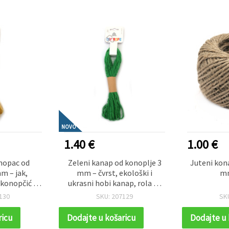
NOVO
1.40 €
1.00 €
onopac od
Zeleni kanap od konoplje 3
Juteni kon
m – jak,
mm – čvrst, ekološki i
mm
 konopčić za
ukrasni hobi kanap, rola ~5
ine, rola ~5
m
130
SKU: 207129
SK
ricu
Dodajte u košaricu
Dodajte u 