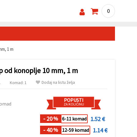
0
mm, 1 m
p od konoplje 10 mm, 1 m
Dodaj na listu želja
.
Komad: 1
POPUSTI
komad
ZA KOLIČINU
- 20
1.52 €
%
6-11 komad
- 40
1.14 €
%
12-59 komad