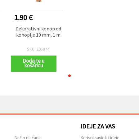
1.90 €
Dekorativni konop od
konoplje 10 mm, 1 m
SKU: 205874
Dodajte u
košaricu
IDEJE ZA VAS
Način plaćanja
Korisni savjeti i ideje