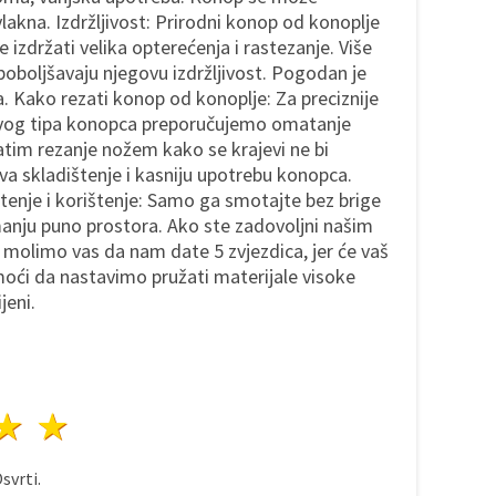
vlakna. Izdržljivost: Prirodni konop od konoplje
 izdržati velika opterećenja i rastezanje. Više
poboljšavaju njegovu izdržljivost. Pogodan je
a. Kako rezati konop od konoplje: Za preciznije
 ovog tipa konopca preporučujemo omatanje
atim rezanje nožem kako se krajevi ne bi
a skladištenje i kasniju upotrebu konopca.
tenje i korištenje: Samo ga smotajte bez brige
manju puno prostora. Ako ste zadovoljni našim
 molimo vas da nam date 5 zvjezdica, jer će vaš
oći da nastavimo pružati materijale visoke
jeni.
ezda
vijezde
3 zvijezde
4 zvijezde
5 zvijezde
svrti.