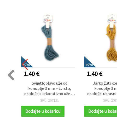
NOVO
NOVO
1.40 €
1.40 €
(špaga)
Svijetloplavo uže od
Jarko žuti k
zna,
konoplje 3 mm – čvrsto,
konoplje 3 m
abavne
ekološko dekorativno uže za
ekološki ukrasni
hobi i rukotvorine, cca 5 m
hobije i rukotvor
SKU: 207131
SKU: 207
m
Dodajte u košaricu
Dodajte u koša