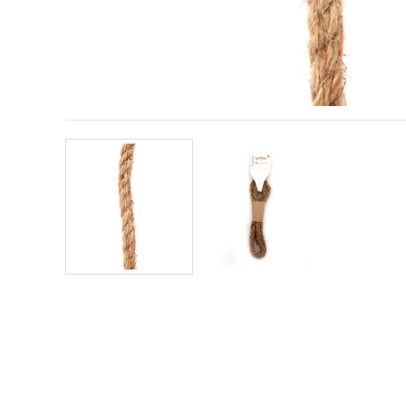
sadržaj i
oglase,
uključujući
uz pomoć
naših
partnera za
analitiku i
marketing.
Možete
pristati na
korištenje
svih
kolačića
klikom na
"Prihvati
sve!" Ili
naznačiti
svoje
preferencije
u
Postavkama
odabirom
određene
vrste
kolačića i
klikom na
gumb