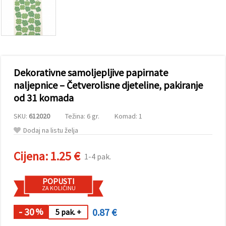
sadržaj i
oglase,
uključujući
uz pomoć
naših
partnera za
analitiku i
marketing.
Dekorativne samoljepljive papirnate
Možete
pristati na
naljepnice – Četverolisne djeteline, pakiranje
korištenje
od 31 komada
svih
kolačića
klikom na
SKU:
612020
Težina: 6 gr.
Komad: 1
"Prihvati
sve!" Ili
Dodaj na listu želja
naznačiti
svoje
Cijena:
1.25 €
preferencije
1-4 pak.
u
Postavkama
odabirom
POPUSTI
određene
ZA KOLIČINU
vrste
kolačića i
- 30
0.87 €
klikom na
%
5 pak. +
gumb