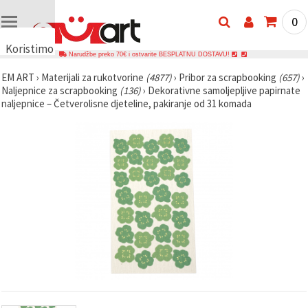
0
Koristimo
Narudžbe preko 70€ i ostvarite BESPLATNU DOSTAVU!
kolačiće
EM ART
›
Materijali za rukotvorine
(4877)
›
Pribor za scrapbooking
(657)
›
🍪
Naljepnice za scrapbooking
(136)
›
Dekorativne samoljepljive papirnate
Koristimo
naljepnice – Četverolisne djeteline, pakiranje od 31 komada
kolačiće i
slične
tehnologije
kako bismo
osigurali
ispravno
funkcioniranje
web-
stranice,
poboljšali
vaše
korisničko
iskustvo i,
uz vašu
privolu,
analizirali
promet te
prikazivali
relevantniji