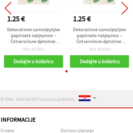
1.25 €
1.25 €
Dekorativne samoljepljive
Dekorativne samoljepljive
papirnate naljepnice –
papirnate naljepnice –
Četverolisne djeteline,
Četverolisne djeteline,
pakiranje od 31 komada
pakiranje od 31 komada
SKU: 612020
SKU: 612020
Dodajte u košaricu
Dodajte u košaricu
© 2004 - 2026 EM ART Sva prava pridržana..
INFORMACIJE
O nama
Dostava i plaćanje