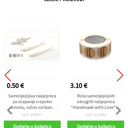
0.50 €
3.10 €
Samoljepljiva naljepnica
Rola samoljepljivih
za utapanje u epoksi
okruglih naljepnica
smolu, ručno oslikan
“Handmade with Love“ za
slojeviti 3D efekt, mala
dekoraciju i pakiranje, 2,5
SKU: 845677
SKU: 612086
ribica zlatne boje, veličina
cm - 500 kom
motiva 42x13 mm
Dodajte u košaricu
Dodajte u košaricu