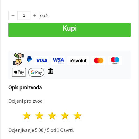
"Spremi".
pak.
Prihvati
sve
Kupi
Postavke
Opis proizvoda
Ocijeni proizvod:
1 zvijezda
2 zvijezde
3 zvijezde
4 zvijezde
5 zvijezde
Ocjenjivanje
5.00
/
5
od
1
Osvrti.