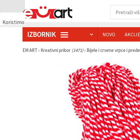
Koristimo
kolačiće
IZBORNIK
NOVO
AKCIJ
🍪
Koristimo
kolačiće i
EM ART
›
Kreativni pribor
(1471)
›
Bijele i crvene vrpce i pređ
slične
tehnologije
kako bismo
osigurali
ispravno
funkcioniranje
web-
stranice,
poboljšali
vaše
korisničko
iskustvo i,
uz vašu
privolu,
analizirali
promet te
prikazivali
relevantniji