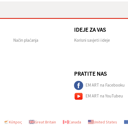
IDEJE ZA VAS
Način plaćanja
Korisni savjeti i ideje
PRATITE NAS
EM ART na Facebooku
EM ART na YouTubeu
Κύπρος
Great Britain
Canada
United States