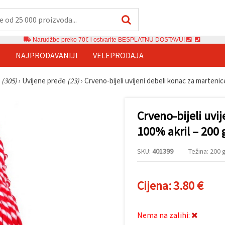
Narudžbe preko 70€ i ostvarite BESPLATNU DOSTAVU!
E
NAJPRODAVANIJI
VELEPRODAJA
e
(305)
›
Uvijene pređe
(23)
›
Crveno-bijeli uvijeni debeli konac za martenic
Crveno-bijeli uvi
100% akril – 200 
SKU:
401399
Težina: 200 g
Cijena:
3.80 €
Nema na zalihi: