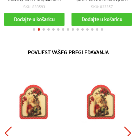
+ 3 m špage (asorti)
set od 12
SKU: 833593
SKU: 823357
Dodajte u košaricu
Dodajte u košaricu
POVIJEST VAŠEG PREGLEDAVANJA