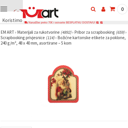
0
Koristimo
Narudžbe preko 70€ i ostvarite BESPLATNU DOSTAVU!
kolačiće
EM ART
›
Materijali za rukotvorine
(4892)
›
Pribor za scrapbooking
(659)
›
🍪
Scrapbooking privjesnice
(114)
›
Božićne kartonske etikete za poklone,
Koristimo
240 g/m², 48 x 40 mm, asortirane – 5 kom
kolačiće i
slične
tehnologije
kako bismo
osigurali
ispravno
funkcioniranje
web-
stranice,
poboljšali
vaše
korisničko
iskustvo i,
uz vašu
privolu,
analizirali
promet te
prikazivali
relevantniji