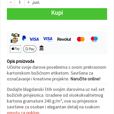
"Spremi".
pak.
Kupi
Prihvati
sve
Postavke
Opis proizvoda
Učinite svoje darove posebnima s ovom prekrasnom
kartonskom božićnom etiketom. Savršena za
označavanje i kreativne projekte.
Naručite online!
Dodajte blagdanski štih svojim darovima uz naš set
božićnih privjesnica. Izrađene od visokokvalitetnog
kartona gramature 240 g/m², ove su privjesnice
savršene za osoban i elegantan detalj na svakom
omotu za poklon
.