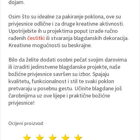
dojam.
Osim što su idealne za pakiranje poklona, ove su
privjesnice odlične i za druge kreativne aktivnosti.
Upotrijebite ih u projektima poput izrade ručno
rađenih
čestitki
ili stvaranja blagdanskih dekoracija.
Kreativne mogućnosti su beskrajne.
Bilo da želite dodati osobni pečat svojim darovima
ili izraditi jedinstvene blagdanske projekte, naše
božićne privjesnice savršen su izbor. Spajaju
kvalitetu, funkcionalnost i stil te svaki poklon
pretvaraju u posebnu gestu. Učinite blagdane još
čarobnijima uz ove lijepe i praktične božićne
privjesnice!
Ocijeni proizvod:
1 zvijezda
2 zvijezde
3 zvijezde
4 zvijezde
5 zvijezde