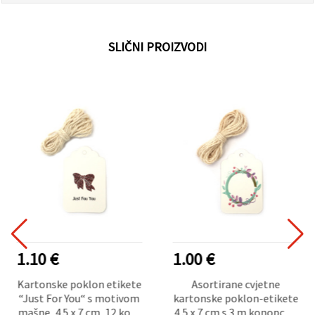
SLIČNI PROIZVODI
1.10 €
1.00 €
Kartonske poklon etikete
Asortirane cvjetne
“Just For You“ s motivom
kartonske poklon-etikete
mašne, 4.5 x 7 cm, 12 kom
4,5 x 7 cm s 3 m konopca –