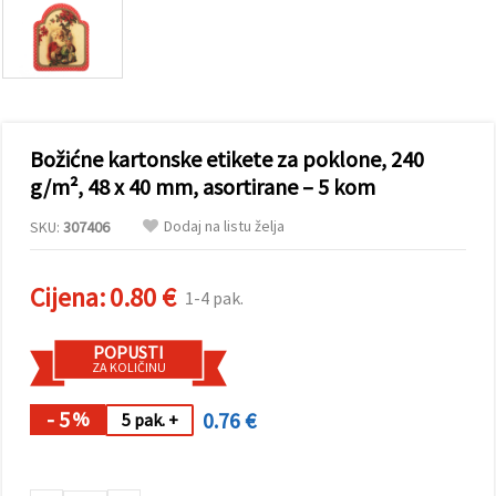
sadržaj i
oglase,
uključujući
uz pomoć
naših
partnera za
analitiku i
marketing.
Božićne kartonske etikete za poklone, 240
Možete
pristati na
g/m², 48 x 40 mm, asortirane – 5 kom
korištenje
svih
Dodaj na listu želja
SKU:
307406
kolačića
klikom na
"Prihvati
sve!" Ili
Cijena:
0.80 €
1-4 pak.
naznačiti
svoje
preferencije
POPUSTI
u
ZA KOLIČINU
Postavkama
odabirom
određene
- 5
0.76 €
%
5 pak. +
vrste
kolačića i
klikom na
gumb