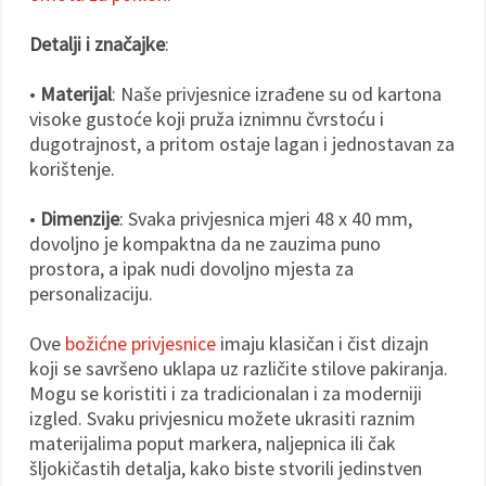
Detalji i značajke
:
•
Materijal
: Naše privjesnice izrađene su od kartona
visoke gustoće koji pruža iznimnu čvrstoću i
dugotrajnost, a pritom ostaje lagan i jednostavan za
korištenje.
•
Dimenzije
: Svaka privjesnica mjeri 48 x 40 mm,
dovoljno je kompaktna da ne zauzima puno
prostora, a ipak nudi dovoljno mjesta za
personalizaciju.
Ove
božićne privjesnice
imaju klasičan i čist dizajn
koji se savršeno uklapa uz različite stilove pakiranja.
Mogu se koristiti i za tradicionalan i za moderniji
izgled. Svaku privjesnicu možete ukrasiti raznim
materijalima poput markera, naljepnica ili čak
šljokičastih detalja, kako biste stvorili jedinstven