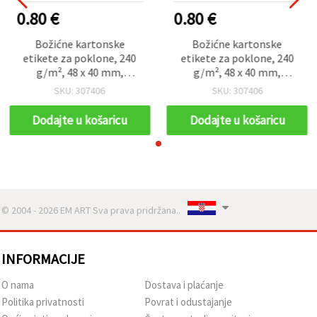
0.80 €
0.80 €
Božićne kartonske
Božićne kartonske
etikete za poklone, 240
etikete za poklone, 240
g/m², 48 x 40 mm,
g/m², 48 x 40 mm,
asortirane – 5 kom
asortirane – 5 kom
SKU: 307406
SKU: 307406
Dodajte u košaricu
Dodajte u košaricu
© 2004 - 2026 EM ART Sva prava pridržana..
INFORMACIJE
O nama
Dostava i plaćanje
Politika privatnosti
Povrat i odustajanje