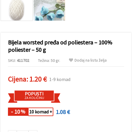
sadržaj i
oglase,
uključujući
uz pomoć
naših
partnera za
analitiku i
marketing.
Bijela worsted pređa od poliestera – 100%
Možete
pristati na
poliester – 50 g
korištenje
svih
Dodaj na listu želja
SKU:
411702
Težina: 50 gr.
kolačića
klikom na
"Prihvati
sve!" Ili
Cijena:
1.20 €
1-9 komad
naznačiti
svoje
preferencije
POPUSTI
u
ZA KOLIČINU
Postavkama
odabirom
određene
- 10
1.08 €
%
10 komad +
vrste
kolačića i
klikom na
gumb