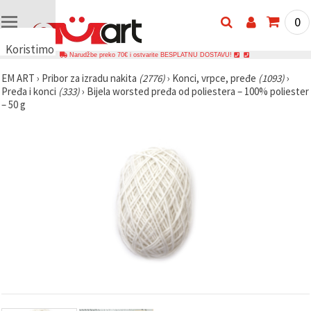
0
Koristimo
Narudžbe preko 70€ i ostvarite BESPLATNU DOSTAVU!
kolačiće
EM ART
›
Pribor za izradu nakita
(2776)
›
Konci, vrpce, pređe
(1093)
›
🍪
Pređa i konci
(333)
›
Bijela worsted pređa od poliestera – 100% poliester
Koristimo
– 50 g
kolačiće i
slične
tehnologije
kako bismo
osigurali
ispravno
funkcioniranje
web-
stranice,
poboljšali
vaše
korisničko
iskustvo i,
uz vašu
privolu,
analizirali
promet te
prikazivali
relevantniji