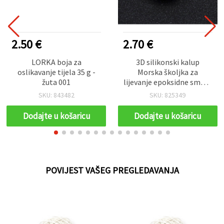
2.50 €
2.70 €
LORKA boja za
3D silikonski kalup
oslikavanje tijela 35 g -
Morska školjka za
žuta 001
lijevanje epoksidne smole
(resin) – realističan
SKU: 843482
SKU: 825349
morski motiv, fleksibilan i
višekratan, 60×51×30 mm
Dodajte u košaricu
Dodajte u košaricu
POVIJEST VAŠEG PREGLEDAVANJA