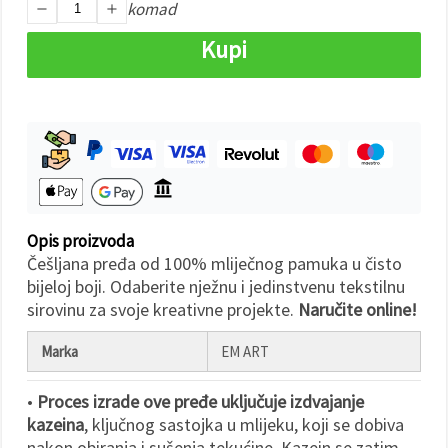
"Spremi".
komad
Kupi
Prihvati
sve
Postavke
Opis proizvoda
Češljana pređa od 100% mliječnog pamuka u čisto
bijeloj boji. Odaberite nježnu i jedinstvenu tekstilnu
sirovinu za svoje kreativne projekte.
Naručite online!
Marka
EM ART
•
Proces izrade ove pređe uključuje izdvajanje
kazeina
, ključnog sastojka u mlijeku, koji se dobiva
nakon obiranja i sušenja tekućine. Kazein se zatim