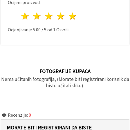
Ocijeni proizvod:
1 zvijezda
2 zvijezde
3 zvijezde
4 zvijezde
5 zvijezde
Ocjenjivanje
5.00
/
5
od
1
Osvrti.
FOTOGRAFIJE KUPACA
Nema učitanih fotografija, (Morate biti registrirani korisnik da
biste učitali slike).
Recenzije:
0
MORATE BITI REGISTRIRANI DA BISTE