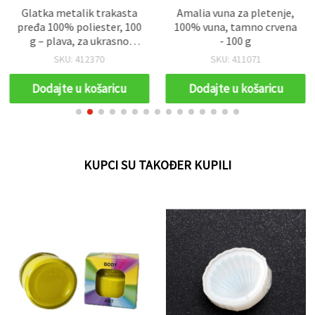
Glatka metalik trakasta
Amalia vuna za pletenje,
pređa 100% poliester, 100
100% vuna, tamno crvena
g – plava, za ukrasno
- 100 g
pletenje, kukičanje i
SKU: 412370
SKU: 411071
dekorativne naglaske
Dodajte u košaricu
Dodajte u košaricu
KUPCI SU TAKOĐER KUPILI