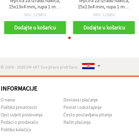
leptira za izradu nakita,
leptira za izradu nakita,
15x13x4 mm, rupa 1 mm,
15x13x4 mm, rupa 1 mm,
smeđe, 50 g (~108 kom)
smeđe, 50 g (~108 kom)
SKU: 119452
SKU: 119452
Dodajte u košaricu
Dodajte u košaricu
© 2004 - 2026 EM ART Sva prava pridržana..
INFORMACIJE
O nama
Dostava i plaćanje
Politika privatnosti
Povrat i odustajanje
Opći uvjeti poslovanja
Često postavljana pitanja
Podaci o prodavaču
Način plaćanja
Politika kolačića