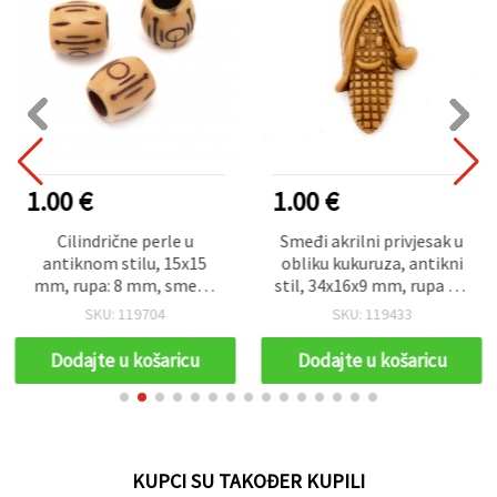
1.00 €
1.00 €
Cilindrične perle u
Smeđi akrilni privjesak u
antiknom stilu, 15x15
obliku kukuruza, antikni
mm, rupa: 8 mm, smeđa
stil, 34x16x9 mm, rupa 2,5
boja - 50 g (~28 kom)
mm – 50 g (~22 kom)
SKU: 119704
SKU: 119433
Dodajte u košaricu
Dodajte u košaricu
KUPCI SU TAKOĐER KUPILI