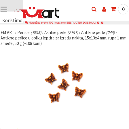
0
Koristimo
Narudžbe preko 70€ i ostvarite BESPLATNU DOSTAVU!
kolačiće
EM ART
›
Perlice
(7695)
›
Akrilne perle
(2797)
›
Antikne perle
(246)
›
🍪
Antikne perlice u obliku leptira za izradu nakita, 15x13x4 mm, rupa 1 mm,
Koristimo
smeđe, 50 g (~108 kom)
kolačiće i
slične
tehnologije
kako bismo
osigurali
ispravno
funkcioniranje
web-
stranice,
poboljšali
vaše
korisničko
iskustvo i,
uz vašu
privolu,
analizirali
promet te
prikazivali
relevantniji