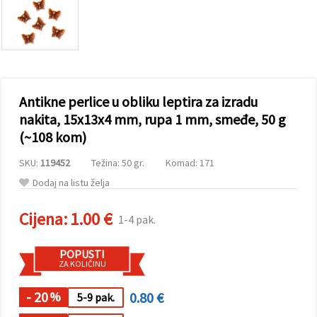
sadržaj i
oglase,
uključujući
uz pomoć
naših
partnera za
analitiku i
marketing.
Antikne perlice u obliku leptira za izradu
Možete
pristati na
nakita, 15x13x4 mm, rupa 1 mm, smeđe, 50 g
korištenje
(~108 kom)
svih
kolačića
klikom na
SKU:
119452
Težina: 50 gr.
Komad: 171
"Prihvati
sve!" Ili
Dodaj na listu želja
naznačiti
svoje
Cijena:
1.00 €
preferencije
1-4 pak.
u
Postavkama
odabirom
POPUSTI
određene
ZA KOLIČINU
vrste
kolačića i
- 20
0.80 €
klikom na
%
5-9 pak.
gumb