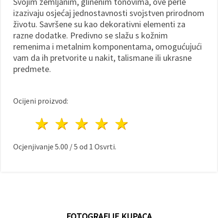
Svojim zemljanim, glinenim tonovima, ove perle
izazivaju osjećaj jednostavnosti svojstven prirodnom
životu. Savršene su kao dekorativni elementi za
razne dodatke. Predivno se slažu s kožnim
remenima i metalnim komponentama, omogućujući
vam da ih pretvorite u nakit, talismane ili ukrasne
predmete.
Ocijeni proizvod:
1 zvijezda
2 zvijezde
3 zvijezde
4 zvijezde
5 zvijezde
Ocjenjivanje
5.00
/
5
od
1
Osvrti.
FOTOGRAFIJE KUPACA