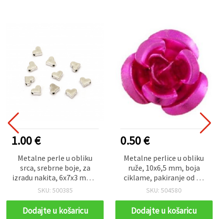
1.00 €
0.50 €
Metalne perle u obliku
Metalne perlice u obliku
srca, srebrne boje, za
ruže, 10x6,5 mm, boja
izradu nakita, 6x7x3 mm –
ciklame, pakiranje od 50
20 kom
kom, za izradu nakita
SKU: 500385
SKU: 504580
Dodajte u košaricu
Dodajte u košaricu