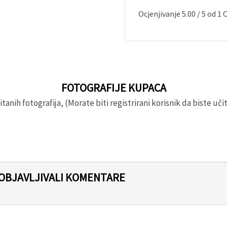
Ocjenjivanje
5.00
/
5
od
1
O
FOTOGRAFIJE KUPACA
anih fotografija, (Morate biti registrirani korisnik da biste učita
 OBJAVLJIVALI KOMENTARE