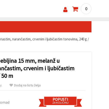
0
inastim, narančastim, crvenim i ljubičastim tonovima, 240 g /
debljina 15 mm, melanž u
nčastim, crvenim i ljubičastim
/ 50 m
Dodaj na listu želja
r.
POPUSTI
komad
ZA KOLIČINU