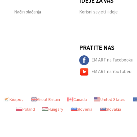
IDEJE ZA VAS
Način plaćanja
Korisni savjeti i ideje
PRATITE NAS
EM ART na Facebooku
EM ART na YouTubeu
Κύπρος
Great Britain
Canada
United States
Poland
Hungary
Slovenia
Slovakia