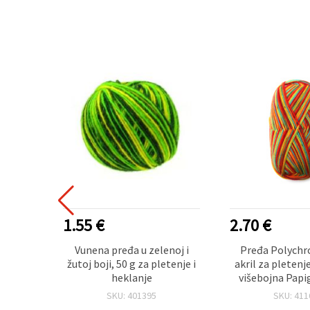
1.55 €
2.70 €
eđa za
Vunena pređa u zelenoj i
Pređa Polych
– 100%
žutoj boji, 50 g za pletenje i
akril za pletenje
žute,
heklanje
višebojna Papi
, 100 g
100 
SKU: 401395
SKU: 411