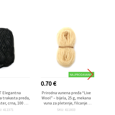
NAJPRODAVANIJI
NOVO
0.70 €
6.30
T Elegantna
Prirodna vunena pređa “Live
EM A
a trakasta pređa,
Wool” – bijela, 25 g, mekana
pre
ter, crna, 100 g –
vuna za pletenje, filcanje i
de
tivno pletenje,
rukotvorine
šampa
U: 412371
SKU: 411803
e i hobi ukrase
ideal