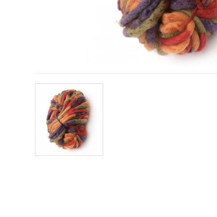
sadržaj i
oglase,
uključujući
uz pomoć
naših
partnera za
analitiku i
marketing.
Možete
pristati na
korištenje
svih
kolačića
klikom na
"Prihvati
sve!" Ili
naznačiti
svoje
preferencije
u
Postavkama
odabirom
određene
vrste
kolačića i
klikom na
gumb