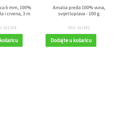
pca 6 mm, 100%
Amalia pređa 100% vuna,
Vuna z
la i crvena, 3 m
svijetloplava - 100 g
češlja
mela
mok
U: 411254
SKU: 411081
igličas
košaricu
Dodajte u košaricu
Dodaj