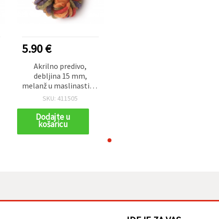
5.90 €
Akrilno predivo,
debljina 15 mm,
,
melanž u maslinastim,
i
narančastim, crvenim i
SKU: 411505
ljubičastim tonovima,
240 g / 50 m
Dodajte u
košaricu