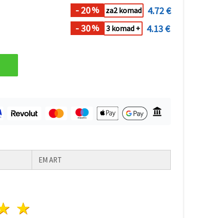
- 20
4.72 €
%
za2 komad
- 30
4.13 €
%
3 komad +
EM ART
ezda
vijezde
3 zvijezde
4 zvijezde
5 zvijezde