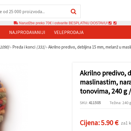
Narudžbe preko 70€ i ostvarite BESPLATNU DOSTAVU!
E
NAJPRODAVANIJI
VELEPRODAJA
(1090)
›
Pređa i konci
(331)
›
Akrilno predivo, debljina 15 mm, melanž u masl
Akrilno predivo, 
maslinastim, nara
tonovima, 240 g 
SKU:
411505
Težina: 240 g
Cijena:
5.90 €
za1 