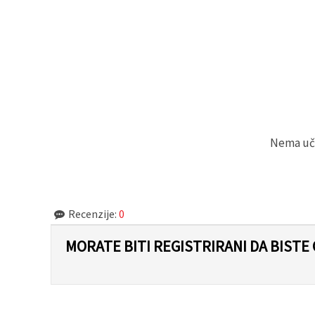
"Spremi".
Prihvati
sve
Postavke
Nema učit
Recenzije:
0
MORATE BITI REGISTRIRANI DA BISTE