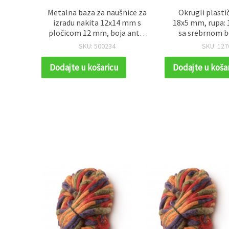
etkani
Metalna baza za naušnice za
Okrugli plasti
ni rad,
izradu nakita 12x14 mm s
18x5 mm, rupa: 
i, 700 x
pločicom 12 mm, boja antik
sa srebrnom b
bronca – 10 kom
koma
SKU: 500234
SKU: 127
Dodajte u košaricu
Dodajte u koša