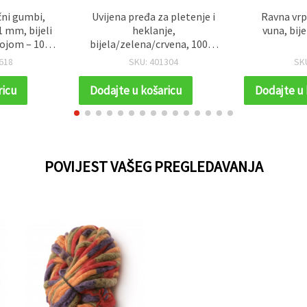
čni gumbi,
Uvijena pređa za pletenje i
Ravna vr
1 mm, bijeli
heklanje,
vuna, bije
ojom – 10
bijela/zelena/crvena, 100%
da
akril, 100 g – 66 m
618
SKU: 401304
SK
ricu
Dodajte u košaricu
Dodajte u 
POVIJEST VAŠEG PREGLEDAVANJA