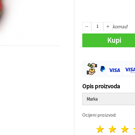
komad
Kupi
Opis proizvoda
Marka
Ocijeni proizvod:
1 zvij
2 z