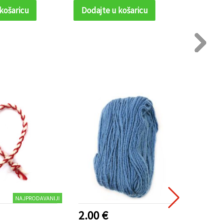
pl
košaricu
Dodajte u košaricu
Dodaj
deko
NAJPRODAVANIJI
2.00 €
1.95