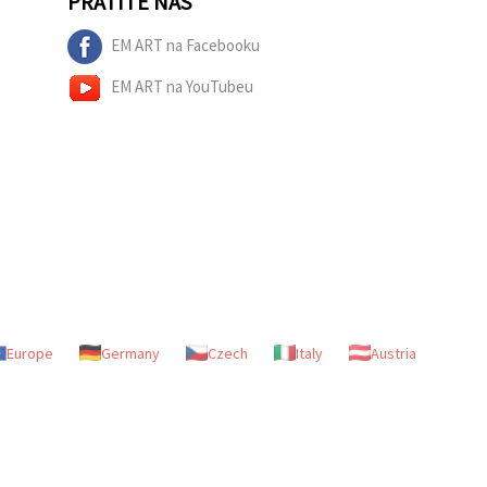
PRATITE NAS
EM ART na Facebooku
EM ART na YouTubeu
Europe
Germany
Czech
Italy
Austria