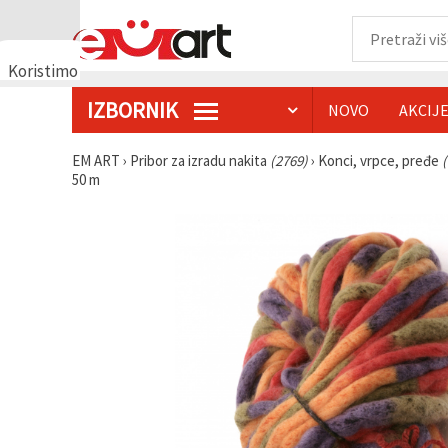
Koristimo
kolačiće
IZBORNIK
NOVO
AKCIJ
🍪
Koristimo
kolačiće i
EM ART
›
Pribor za izradu nakita
(2769)
›
Konci, vrpce, pređe
slične
50 m
tehnologije
kako bismo
osigurali
ispravno
funkcioniranje
web-
stranice,
poboljšali
vaše
korisničko
iskustvo i,
uz vašu
privolu,
analizirali
promet te
prikazivali
relevantniji