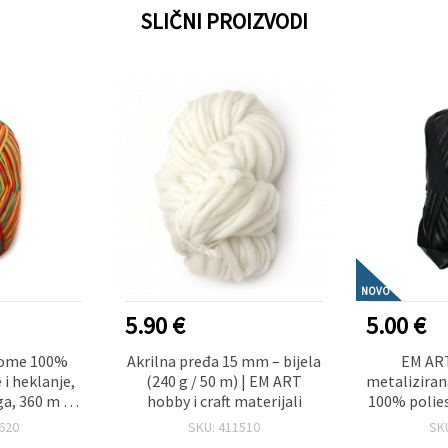
SLIČNI PROIZVODI
NOVO
5.90 €
5.00 €
rome 100%
Akrilna pređa 15 mm – bijela
EM AR
 i heklanje,
(240 g / 50 m) | EM ART
metaliziran
ga, 360 m -
hobby i craft materijali
100% polies
g
za dekora
620
SKU: 411510
SK
kukičanj