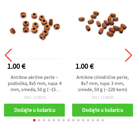
1.00 €
1.00 €
Antikne akrilne perle –
Antikne cilindrične perle,
podloška, 8x5 mm, rupa: 4
8x7 mm, rupa: 3 mm,
mm, smeđa, 50 g (~150
smeđe, 50 g (~220 kom)
kom), za izradu nakita
SKU: 119639
SKU: 119606
Dodajte u košaricu
Dodajte u košaricu