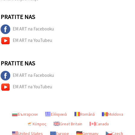
PRATITE NAS
EM ART na Facebooku
EM ART na YouTubeu
PRATITE NAS
EM ART na Facebooku
EM ART na YouTubeu
Български
Ελληνικά
Română
Moldova
Κύπρος
Great Britain
Canada
United States
Europe
Germany
Czech