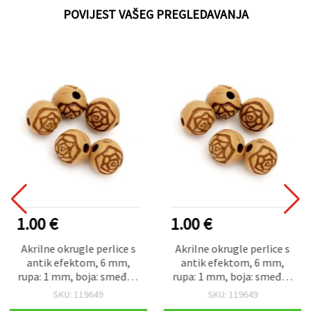
POVIJEST VAŠEG PREGLEDAVANJA
1.00 €
1.00 €
Akrilne okrugle perlice s
Akrilne okrugle perlice s
antik efektom, 6 mm,
antik efektom, 6 mm,
rupa: 1 mm, boja: smeđa -
rupa: 1 mm, boja: smeđa -
50 g (~430 kom)
50 g (~430 kom)
SKU: 119649
SKU: 119649