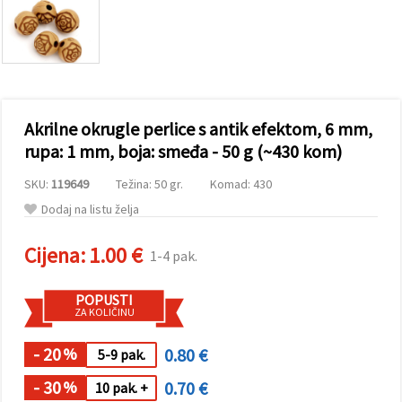
sadržaj i
oglase,
uključujući
uz pomoć
naših
partnera za
analitiku i
marketing.
Akrilne okrugle perlice s antik efektom, 6 mm,
Možete
pristati na
rupa: 1 mm, boja: smeđa - 50 g (~430 kom)
korištenje
svih
SKU:
119649
Težina: 50 gr.
Komad: 430
kolačića
klikom na
Dodaj na listu želja
"Prihvati
sve!" Ili
naznačiti
Cijena:
1.00 €
1-4 pak.
svoje
preferencije
u
POPUSTI
Postavkama
ZA KOLIČINU
odabirom
određene
vrste
- 20
0.80 €
%
5-9 pak.
kolačića i
klikom na
- 30
0.70 €
%
10 pak. +
gumb