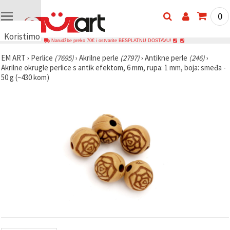
0
Koristimo
Narudžbe preko 70€ i ostvarite BESPLATNU DOSTAVU!
kolačiće
EM ART
›
Perlice
(7695)
›
Akrilne perle
(2797)
›
Antikne perle
(246)
›
🍪
Akrilne okrugle perlice s antik efektom, 6 mm, rupa: 1 mm, boja: smeđa -
Koristimo
50 g (~430 kom)
kolačiće i
slične
tehnologije
kako bismo
osigurali
ispravno
funkcioniranje
web-
stranice,
poboljšali
vaše
korisničko
iskustvo i,
uz vašu
privolu,
analizirali
promet te
prikazivali
relevantniji