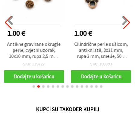
1.00 €
1.00 €
Antikne gravirane okrugle
Cilindrične perle s ušicom,
perle, cvjetni uzorak,
antikni stil, 8x11 mm,
10x10 mm, rupa 2,5 mm,
rupa 3 mm, smeđe, 50 g
smeđe, 50 g (~90 kom)
(~140 kom)
SKU: 119727
SKU: 103393
Dodajte u košaricu
Dodajte u košaricu
KUPCI SU TAKOĐER KUPILI