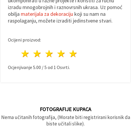
ukomponirati u razne projekte i koristiti za ručnu
izradu mnogobrojnih i raznovrsnih ukrasa. Uz pomoć
obilja
materijala za dekoraciju
koji su nam na
raspolaganju, možete izraditi jedinstvene stvari.
Ocijeni proizvod:
1 zvijezda
2 zvijezde
3 zvijezde
4 zvijezde
5 zvijezde
Ocjenjivanje
5.00
/
5
od
1
Osvrti.
FOTOGRAFIJE KUPACA
Nema učitanih fotografija, (Morate biti registrirani korisnik da
biste učitali slike).