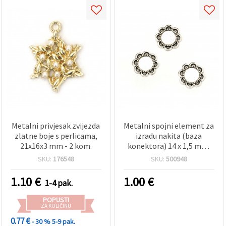
Metalni privjesak zvijezda
Metalni spojni element za
zlatne boje s perlicama,
izradu nakita (baza
21x16x3 mm - 2 kom.
konektora) 14 x 1,5 mm,
pločica 8 mm, antik
SKU:
176548
SKU:
500948
srebrna boja – 20 komada
1.10
€
1.00
€
1-4 pak.
POPUSTI
ZA KOLIČINU
0.77 €
- 30 %
5-9 pak.