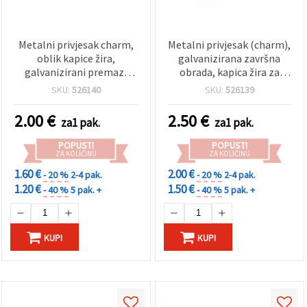
Metalni privjesak charm,
Metalni privjesak (charm),
oblik kapice žira,
galvanizirana završna
galvanizirani premaz,
obrada, kapica žira za
epoksidna smola,
epoksidnu smolu, zlatne
SKU:
526140
SKU:
526139
brončana boja, 15x15x11
boje, 15x15x11 mm, za
mm
izradu nakita
2.00
€
2.50
€
za1 pak.
za1 pak.
POPUSTI
POPUSTI
ZA KOLIČINU
ZA KOLIČINU
1.60 €
2.00 €
- 20 %
2-4 pak.
- 20 %
2-4 pak.
1.20 €
1.50 €
- 40 %
5 pak. +
- 40 %
5 pak. +
KUPI
KUPI