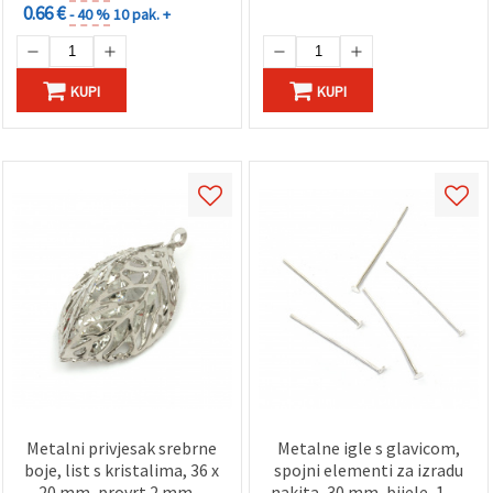
0.66 €
- 40 %
10 pak. +
KUPI
KUPI
Metalni privjesak srebrne
Metalne igle s glavicom,
boje, list s kristalima, 36 x
spojni elementi za izradu
20 mm, provrt 2 mm –
nakita, 30 mm, bijele, 10 g