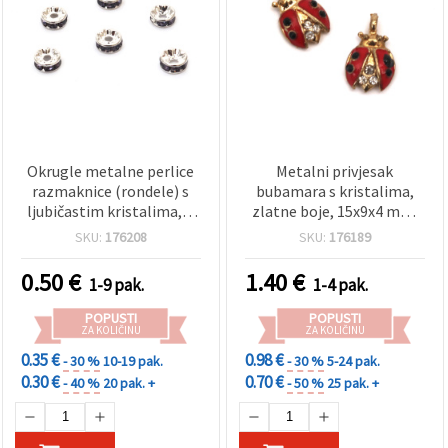
Okrugle metalne perlice
Metalni privjesak
razmaknice (rondele) s
bubamara s kristalima,
ljubičastim kristalima, A
zlatne boje, 15x9x4 mm,
klasa, 8x3.5 mm, rupa 1.5
rupa: 1 mm – 5 kom
SKU:
176208
SKU:
176189
mm, srebrna boja, 10 kom
0.50
€
1.40
€
1-9 pak.
1-4 pak.
POPUSTI
POPUSTI
ZA KOLIČINU
ZA KOLIČINU
0.35 €
0.98 €
- 30 %
10-19 pak.
- 30 %
5-24 pak.
0.30 €
0.70 €
- 40 %
20 pak. +
- 50 %
25 pak. +