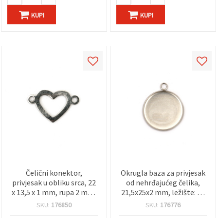
KUPI
KUPI
Čelični konektor,
Okrugla baza za privjesak
privjesak u obliku srca, 22
od nehrđajućeg čelika,
x 13,5 x 1 mm, rupa 2 mm,
21,5x25x2 mm, ležište: 20
srebrne boje - 2 kom
mm, otvor: 2 mm, srebrna
SKU:
176850
SKU:
176776
boja – 2 kom.