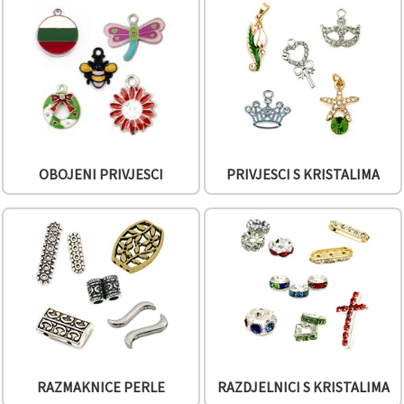
sadržaj i
oglase,
uključujući
uz pomoć
naših
partnera za
analitiku i
marketing.
Možete
pristati na
korištenje
OBOJENI PRIVJESCI
PRIVJESCI S KRISTALIMA
svih
kolačića
klikom na
"Prihvati
sve!" Ili
naznačiti
svoje
preferencije
u
Postavkama
odabirom
određene
vrste
kolačića i
klikom na
RAZMAKNICE PERLE
RAZDJELNICI S KRISTALIMA
gumb