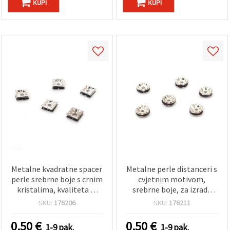
KUPI
KUPI
Metalne kvadratne spacer
Metalne perle distanceri s
perle srebrne boje s crnim
cvjetnim motivom,
kristalima, kvaliteta A,
srebrne boje, za izradu
6x6x2,5 mm, rupa 1 mm –
nakita, 6x3 mm, rupa 1,5
SKU:
176206
SKU:
176211
5 kom., za izradu nakita
mm, Kvaliteta A – 10 kom
0.50
€
0.50
€
1-9 pak.
1-9 pak.