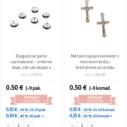
Elegantne perle
Metalni spojni element s
razmaknice – srebrne
motivom križa i
boje, cik-cak dizajn s
kristalima za izradu
tamnoljubičastim
nakita, 21x11 mm, rupa
SKU:
176210
SKU:
176190
kristalima, 8x3,5 mm,
1,5 mm, boja: bijela
rupa 1,5 mm, kvaliteta A –
0.50
€
0.50
€
1-9 pak.
1-9 komad
10 kom za izradu nakita
POPUSTI
POPUSTI
ZA KOLIČINU
ZA KOLIČINU
0.35 €
0.35 €
- 30 %
10-19 pak.
- 30 %
10-19 komad
0.30 €
0.25 €
- 40 %
20 pak. +
- 50 %
20 komad +