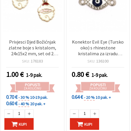
Privjesci Djed Božićnjak
Konektor Evil Eye (Tursko
zlatne boje s kristalom,
oko) s rhinestone
24x15x2 mm, set od 2
kristalima za izradu
kom, za božićne
nakita, metalna legura,
SKU:
176183
SKU:
136100
dekoracije i izradu nakita
srebrne boje, plavi, s dvije
ušice, 20x8.5x3 mm, rupa
1.00
€
0.80
€
1-9 pak.
1-9 pak.
1.5 mm, 2 kom
POPUSTI
POPUSTI
ZA KOLIČINU
ZA KOLIČINU
0.70 €
0.64 €
- 30 %
10-19 pak.
- 20 %
10 pak. +
0.60 €
- 40 %
20 pak. +
KUPI
KUPI