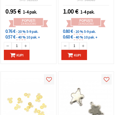
0.95
€
1.00
€
1-4 pak.
1-4 pak.
POPUSTI
POPUSTI
ZA KOLIČINU
ZA KOLIČINU
0.76 €
0.80 €
- 20 %
5-9 pak.
- 20 %
5-9 pak.
0.57 €
0.60 €
- 40 %
10 pak. +
- 40 %
10 pak. +
KUPI
KUPI