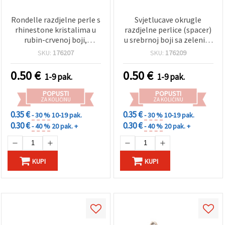
Rondelle razdjelne perle s
Svjetlucave okrugle
rhinestone kristalima u
razdjelne perlice (spacer)
rubin-crvenoj boji,
u srebrnoj boji sa zelenim
metalna legura, kvaliteta
cirkonima, kvaliteta A, 8 x
SKU:
176207
SKU:
176209
A, 8x3.5 mm, rupa 1.5 mm,
3,5 mm, rupa 1,5 mm - 10
srebrna boja, materijal za
kom
0.50
€
0.50
€
1-9 pak.
1-9 pak.
izradu nakita, 10 kom
POPUSTI
POPUSTI
ZA KOLIČINU
ZA KOLIČINU
0.35 €
0.35 €
- 30 %
10-19 pak.
- 30 %
10-19 pak.
0.30 €
0.30 €
- 40 %
20 pak. +
- 40 %
20 pak. +
KUPI
KUPI