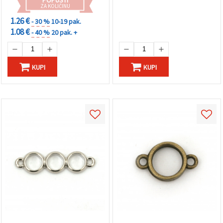
ZA KOLIČINU
1.26 €
- 30 %
10-19 pak.
1.08 €
- 40 %
20 pak. +
KUPI
KUPI