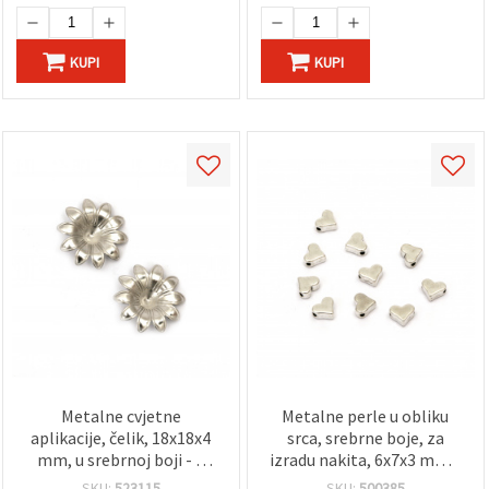
KUPI
KUPI
Metalne cvjetne
Metalne perle u obliku
aplikacije, čelik, 18x18x4
srca, srebrne boje, za
mm, u srebrnoj boji - 5
izradu nakita, 6x7x3 mm –
komada
20 kom
SKU:
523115
SKU:
500385