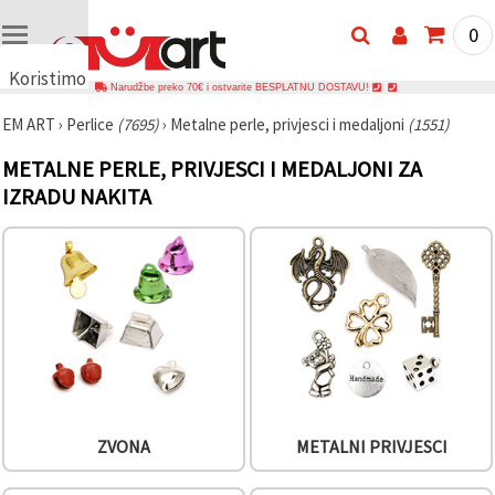
0
Koristimo
Narudžbe preko 70€ i ostvarite BESPLATNU DOSTAVU!
kolačiće
EM ART
›
Perlice
(7695)
›
Metalne perle, privjesci i medaljoni
(1551)
🍪
Koristimo
METALNE PERLE, PRIVJESCI I MEDALJONI ZA
kolačiće i
slične
IZRADU NAKITA
tehnologije
kako bismo
osigurali
ispravno
funkcioniranje
web-
stranice,
poboljšali
vaše
korisničko
iskustvo i,
uz vašu
privolu,
analizirali
ZVONA
METALNI PRIVJESCI
promet te
prikazivali
relevantniji