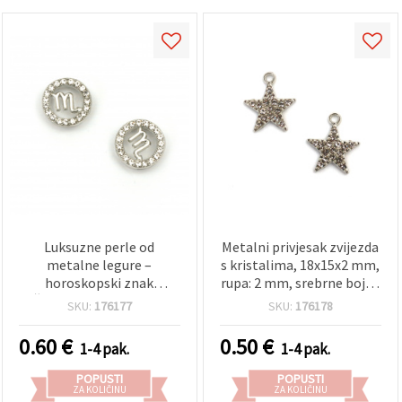
Luksuzne perle od
Metalni privjesak zvijezda
metalne legure –
s kristalima, 18x15x2 mm,
horoskopski znak
rupa: 2 mm, srebrne boje -
Škorpion s kristalnim
2 komada
SKU:
176177
SKU:
176178
umetkom u srebrnoj boji,
12,5 x 12,5 x 5 mm, rupe
0.60
€
0.50
€
1-4 pak.
1-4 pak.
2,5 mm i 8 mm, set od 2
kom, za izradu nakita
POPUSTI
POPUSTI
ZA KOLIČINU
ZA KOLIČINU