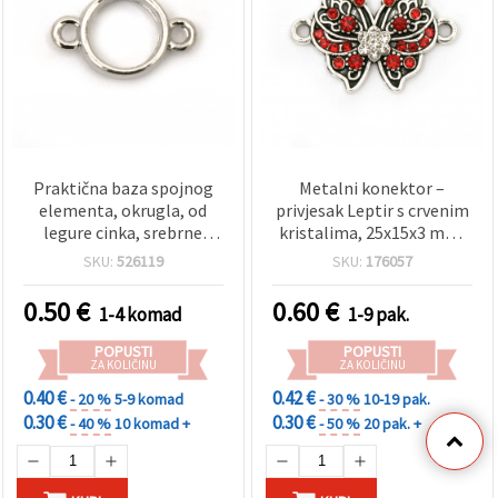
Praktična baza spojnog
Metalni konektor –
elementa, okrugla, od
privjesak Leptir s crvenim
legure cinka, srebrne
kristalima, 25x15x3 mm,
boje, 10x10x16 mm –
rupa 2 mm, srebrna boja –
SKU:
526119
SKU:
176057
idealno za izradu ručno
2 komada, za izradu
rađenog nakita
nakita
0.50
€
0.60
€
1-4 komad
1-9 pak.
POPUSTI
POPUSTI
ZA KOLIČINU
ZA KOLIČINU
0.40 €
0.42 €
- 20 %
5-9 komad
- 30 %
10-19 pak.
0.30 €
0.30 €
- 40 %
10 komad +
- 50 %
20 pak. +