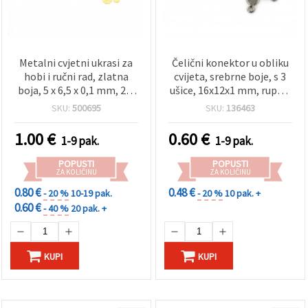
Metalni cvjetni ukrasi za
Čelični konektor u obliku
hobi i ručni rad, zlatna
cvijeta, srebrne boje, s 3
boja, 5 x 6,5 x 0,1 mm, 2 g
ušice, 16x12x1 mm, rupe 1
(~113 kom)
mm, za izradu nakita
SKU:
500695
SKU:
136463
(DIY), pakiranje 5 kom
1.00
€
0.60
€
1-9 pak.
1-9 pak.
POPUSTI
POPUSTI
ZA KOLIČINU
ZA KOLIČINU
0.80 €
0.48 €
- 20 %
10-19 pak.
- 20 %
10 pak. +
0.60 €
- 40 %
20 pak. +
KUPI
KUPI