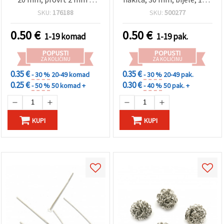
idealan za izradu nakita i
(~38 kom)
SKU:
176188
SKU:
500277
dekoracije
0.50
€
0.50
€
1-19 komad
1-19 pak.
POPUSTI
POPUSTI
ZA KOLIČINU
ZA KOLIČINU
0.35 €
0.35 €
- 30 %
20-49 komad
- 30 %
20-49 pak.
0.25 €
0.30 €
- 50 %
50 komad +
- 40 %
50 pak. +
KUPI
KUPI