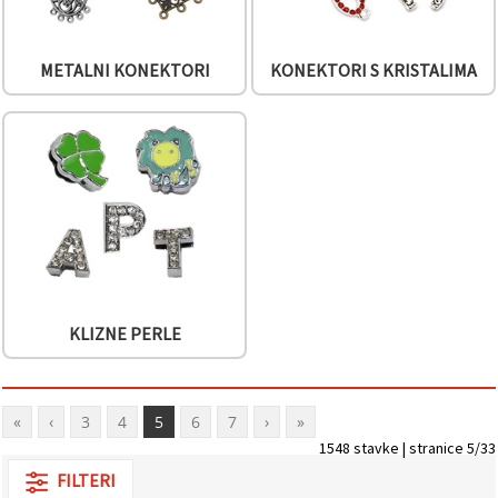
METALNI KONEKTORI
KONEKTORI S KRISTALIMA
KLIZNE PERLE
«
‹
3
4
5
6
7
›
»
1548 stavke | stranice 5/33
FILTERI