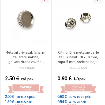
Metalni privjesak (charm)
Cilindrične metalne perle
za izradu nakita,
za DIY nakit, 10 x 10 mm,
galvanizirana završna
rupa: 5 mm, srebrne boje -
obrada, motiv kapice žira
5 komada
SKU:
526138
SKU:
176309
za epoksi smolu, srebrna
boja, 15x15x11 mm
2.50
€
0.90
€
za1 pak.
1-9 pak.
POPUSTI
POPUSTI
ZA KOLIČINU
ZA KOLIČINU
2.00 €
0.63 €
- 20 %
2-4 pak.
- 30 %
10-19 pak.
1.50 €
0.54 €
- 40 %
5 pak. +
- 40 %
20 pak. +