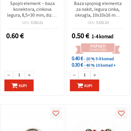
Spojni element – baza
Baza spojnog elementa
konektora, cinkova
za nakit, legura cinka,
legura, 8,5×30 mm, dizajn
okrugla, 10x10x16 mm,
s tri kruga, srebrna boja,
boja antikne bronce
SKU:
526121
SKU:
526120
za izradu nakita
0.60
€
0.50
€
1-4 komad
POPUSTI
ZA KOLIČINU
0.40 €
- 20 %
5-9 komad
0.30 €
- 40 %
10 komad +
KUPI
KUPI