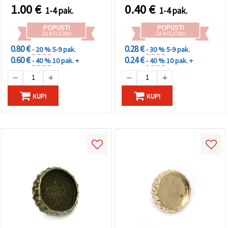
1.00
€
0.40
€
1-4 pak.
1-4 pak.
POPUSTI
POPUSTI
ZA KOLIČINU
ZA KOLIČINU
0.80 €
0.28 €
- 20 %
5-9 pak.
- 30 %
5-9 pak.
0.60 €
0.24 €
- 40 %
10 pak. +
- 40 %
10 pak. +
KUPI
KUPI