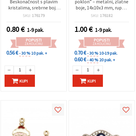
Beskonačnost s plavim
poklon” – metalni, zlatne
kristalima, srebrne boje,
boje, 14x10x3 mm, rupa 1
24x10x4 mm, rupa: 1,5
mm – 2 kom za
SKU:
176179
SKU:
176182
mm – 2 kom
blagdanski DIY nakit i
kreativne rukotvorine
0.80
€
1.00
€
1-9 pak.
1-9 pak.
POPUSTI
POPUSTI
ZA KOLIČINU
ZA KOLIČINU
0.56 €
0.70 €
- 30 %
10 pak. +
- 30 %
10-19 pak.
0.60 €
- 40 %
20 pak. +
KUPI
KUPI