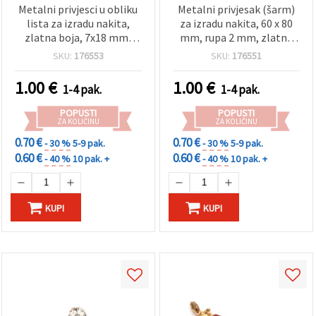
Metalni privjesci u obliku
Metalni privjesak (šarm)
lista za izradu nakita,
za izradu nakita, 60 x 80
zlatna boja, 7x18 mm,
mm, rupa 2 mm, zlatna
rupa 0,5 mm – 20 kom
boja – 5 komada
SKU:
176553
SKU:
176551
1.00
€
1.00
€
1-4 pak.
1-4 pak.
POPUSTI
POPUSTI
ZA KOLIČINU
ZA KOLIČINU
0.70 €
0.70 €
- 30 %
5-9 pak.
- 30 %
5-9 pak.
0.60 €
0.60 €
- 40 %
10 pak. +
- 40 %
10 pak. +
KUPI
KUPI