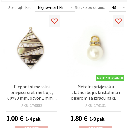
Sortirajte kao:
Stavke po stranici:
NAJPRODAVANIJI
Elegantni metalni
Metalni privjesak u
privjesci srebrne boje,
zlatnoj boji s kristalima i
60×80 mm, otvor 2 mm –
biserom za izradu nakita,
povoljno pakiranje 5 kom
14 x 22–23 mm, otvor 4
SKU:
176552
SKU:
176191
za izradu kreativnog
mm - 10 kom
DIY/uradi sam nakita
1.00
€
1.80
€
1-4 pak.
1-9 pak.