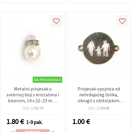
NAJPRODAVANIJI
Metalni privjesak u
Privjesak-spojnica od
srebrnoj boji s kristalima i
nehrđajućeg čelika,
biserom, 14 x 22–23 mm,
okrugli s obiteljskim
otvor 4 mm, 10 kom. – za
izrezom, srebrne boje,
SKU:
176176
SKU:
176848
izradu nakita
19x15 mm, 2 ušice, rupe 1
mm – link za DIY
1.80
€
1.00
€
1-9 pak.
narukvice i ogrlice
POPUSTI