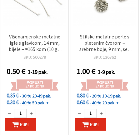
Višenamjenske metalne
Stilske metalne perle s
igle s glavicom, 14 mm,
pletenim čvorom –
bijele – ≈165 kom (10 g),
srebrne boje, 9 mm, set
savršene za kreativnu
od 4 kom, idealne za DIY
SKU:
500278
SKU:
136362
izradu nakita
narukvice, ogrlice i izradu
unikatnog nakita
0.50
€
1.00
€
1-19 pak.
1-9 pak.
POPUSTI
POPUSTI
ZA KOLIČINU
ZA KOLIČINU
0.35 €
0.80 €
- 30 %
20-49 pak.
- 20 %
10-19 pak.
0.30 €
0.60 €
- 40 %
50 pak. +
- 40 %
20 pak. +
KUPI
KUPI