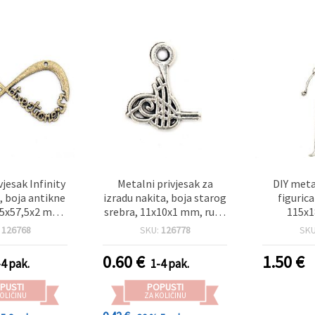
vjesak Infinity
Metalni privjesak za
DIY meta
, boja antikne
izradu nakita, boja starog
figuric
,5x57,5x2 mm,
srebra, 11x10x1 mm, rupa
115x1
 - pakiranje 2
1 mm – paket od 10 kom
konektor
:
126768
SKU:
126778
SK
kom
u srebrnoj
n
0.60
€
1.50
€
-4 pak.
1-4 pak.
PUSTI
POPUSTI
OLIČINU
ZA KOLIČINU