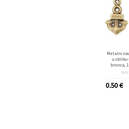
Metalni nau
u obliku 
bronca, 
rupa 1,5 m
SKU
ko
0.50
€