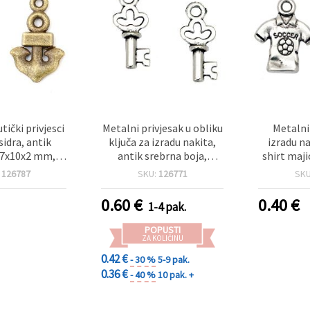
tički privjesci
Metalni privjesak u obliku
Metalni
sidra, antik
ključa za izradu nakita,
izradu na
17x10x2 mm,
antik srebrna boja,
shirt majic
m - set od 20
17x7.5x3 mm, rupa 2 mm
mm, rupi
:
126787
SKU:
126771
SK
mada
– 10 g (~22 kom)
antik sreb
0.60
€
0.40
€
1-4 pak.
POPUSTI
ZA KOLIČINU
0.42 €
- 30 %
5-9 pak.
0.36 €
- 40 %
10 pak. +