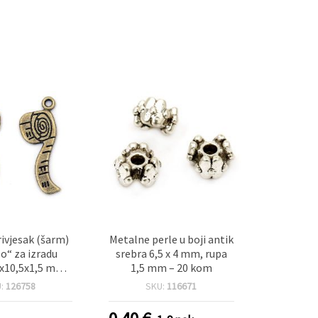
rivjesak (šarm)
Metalne perle u boji antik
o“ za izradu
srebra 6,5 x 4 mm, rupa
7x10,5x1,5 mm,
1,5 mm – 20 kom
, boja antikne
U:
126758
SKU:
116671
pakiranje od 10
kom.