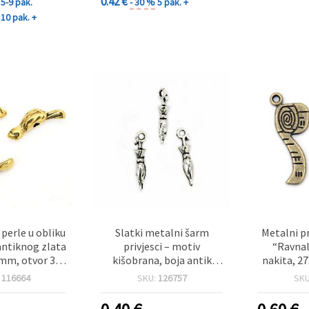
0.42 €
5-9 pak.
- 30 %
5 pak. +
10 pak. +
perle u obliku
Slatki metalni šarm
Metalni p
 antiknog zlata
privjesci – motiv
“Ravnal
 mm, otvor 3,5
kišobrana, boja antik
nakita, 2
et 20 kom,
srebra, 16x3.5 mm, rupa 1
otvor 2 mm
:
116664
SKU:
126757
SK
a DIY izradu
mm, pakiranje 10 kom, za
bronze - 
hobi i craft
izradu razigranog nakita i