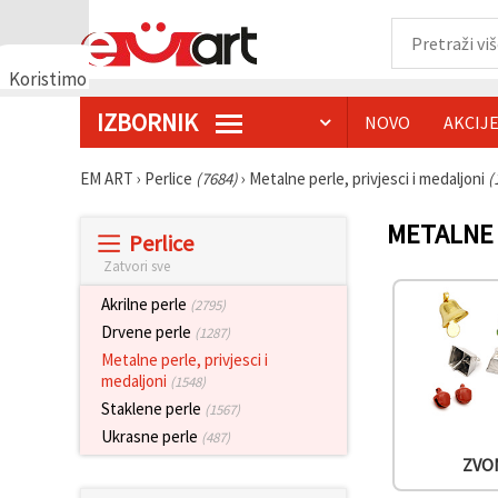
Koristimo
kolačiće
IZBORNIK
NOVO
AKCIJ
🍪
Koristimo
kolačiće i
EM ART
›
Perlice
(7684)
›
Metalne perle, privjesci i medaljoni
(
slične
tehnologije
kako bismo
METALNE 
Perlice
osigurali
ispravno
Zatvori sve
funkcioniranje
web-
Akrilne perle
(2795)
stranice,
poboljšali
Drvene perle
(1287)
vaše
Metalne perle, privjesci i
korisničko
medaljoni
(1548)
iskustvo i,
uz vašu
Staklene perle
(1567)
privolu,
Ukrasne perle
analizirali
(487)
promet te
ZVO
prikazivali
relevantniji