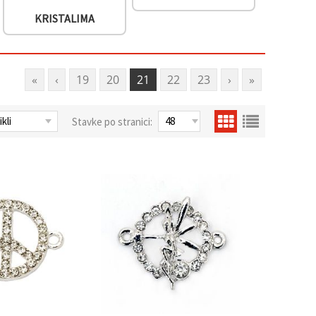
KRISTALIMA
«
‹
19
20
21
22
23
›
»
Stavke po stranici: