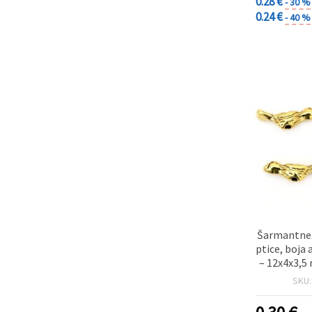
0.28 €
- 30 %
0.24 €
- 40 %
Šarmantne 
ptice, boja
– 12x4x3,5
mm, pak
SKU
idealne z
nakita, 