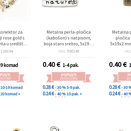
konektor za
Metalna perla-pločica
Metalna 
ji rose gold s
(kabošon) s natpisom,
pločica
ila u središtu i
boja staro srebro, 5x19x2
5x19x2 mm
stali okolo,
mm – 10 kom
bronce 
:
126194
SKU:
590148
SK
 mm, rupa 0,8
mm
0.40
€
0.40
€
-9 komad
1-4 pak.
PUSTI
POPUSTI
P
OLIČINU
ZA KOLIČINU
ZA
0.28 €
0.28 €
10-19 komad
- 30 %
5-9 pak.
- 30 
0.24 €
0.24 €
20 komad +
- 40 %
10 pak. +
- 40 