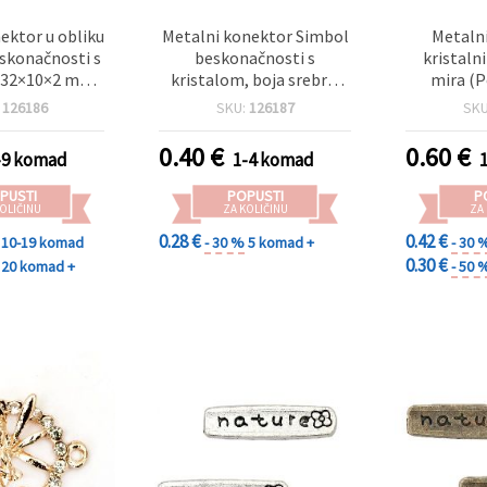
ektor u obliku
Metalni konektor Simbol
Metalni
skonačnosti s
beskonačnosti s
kristal
 32×10×2 mm,
kristalom, boja srebra,
mira (P
srebrne boje –
30x9x3 mm, rupa 1.5 mm,
srebra, 26
:
126186
SKU:
126187
SK
adu nakita
element za izradu nakita
0.40
€
0.60
€
-9 komad
1-4 komad
PUSTI
POPUSTI
P
OLIČINU
ZA KOLIČINU
ZA
0.28 €
0.42 €
10-19 komad
- 30 %
5 komad +
- 30 
0.30 €
20 komad +
- 50 