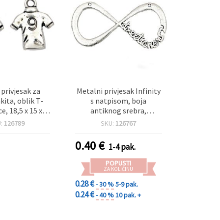
 privjesak za
Metalni privjesak Infinity
kita, oblik T-
s natpisom, boja
e, 18,5 x 15 x 2
antiknog srebra,
ca 2 mm, boja
28.5x57.5x2 mm, rupa 1.5
U:
126789
SKU:
126767
ra – pakiranje 5
mm – 2 kom., za izradu
kom
nakita
0.40
€
1-4 pak.
POPUSTI
ZA KOLIČINU
0.28 €
- 30 %
5-9 pak.
0.24 €
- 40 %
10 pak. +