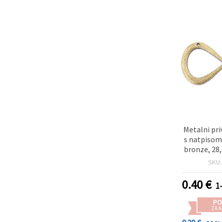
Metalni pri
s natpisom
bronze, 28
rupa 1,5 mm
SKU
0.40
€
1
PO
ZA K