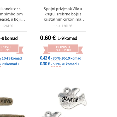
 konektor s
Spojni privjesak Vila u
nim simbolom
krugu, srebrne boje s
eace), u boji
kristalnim cirkonima,
x19x2 mm, rupa
metalna komponenta za
U:
126190
SKU:
126195
2 mm
izradu nakita, 24,5×21×5
mm, rupa 0,8 mm
0.60
€
1-9 komad
1-9 komad
OPUSTI
POPUSTI
 KOLIČINU
ZA KOLIČINU
0.42 €
%
10-19 komad
- 30 %
10-19 komad
0.30 €
%
20 komad +
- 50 %
20 komad +