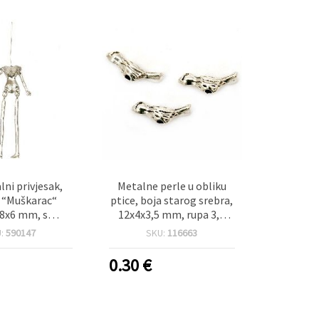
lni privjesak,
Metalne perle u obliku
a “Muškarac“
ptice, boja starog srebra,
8x6 mm, s
12x4x3,5 mm, rupa 3,5
om 40x0,8 mm,
mm, pakiranje 20 kom, za
U:
590147
SKU:
116663
 boji, za izradu
izradu nakita i kreativne
akita
rukotvorine
0.30
€