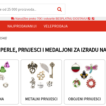
Narudžbe preko 70€ i ostvarite BESPLATNU DOSTAVU!
E
NAJPRODAVANIJI
VELEPRODAJA
1548)
PERLE, PRIVJESCI I MEDALJONI ZA IZRADU N
NA
METALNI PRIVJESCI
OBOJENI PRIVJESCI