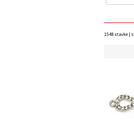
"Spremi".
Prihvati
sve
1548 stavke | 
Postavke