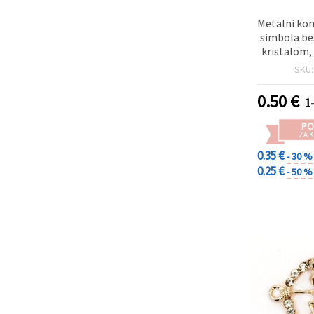
Metalni kon
simbola be
kristalom,
rupa 2 mm, 
SKU
za izr
0.50
€
1
PO
ZA K
0.35 €
- 30 %
0.25 €
- 50 %