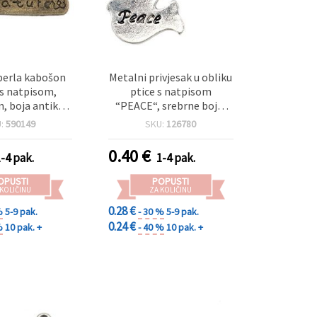
perla kabošon
Metalni privjesak u obliku
 s natpisom,
ptice s natpisom
, boja antikne
“PEACE“, srebrne boje,
- 10 komada
20x15x1.5 mm, rupa 2 mm
U:
590149
SKU:
126780
– pakiranje od 5 komada
0.40
€
1-4 pak.
1-4 pak.
OPUSTI
POPUSTI
 KOLIČINU
ZA KOLIČINU
0.28 €
%
5-9 pak.
- 30 %
5-9 pak.
0.24 €
%
10 pak. +
- 40 %
10 pak. +