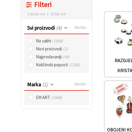
Filteri
sadržaj i
oglase,
uključujući
Zatvori sve
|
Očisti sve
uz pomoć
naših
partnera za
Svi proizvodi
(4)
Obrišite
analitiku i
marketing.
Na zalihi
(1548)
Možete
pristati na
Novi proizvodi
(3)
korištenje
Najprodavaniji
(49)
svih
RAZDJEL
kolačića
Količinski popusti
(1190)
klikom na
KRIST
"Prihvati
sve!" Ili
naznačiti
Marka
(1)
Obrišite
svoje
preferencije
u
EM ART
(1548)
Postavkama
odabirom
određene
vrste
kolačića i
klikom na
gumb
OBOJENI K