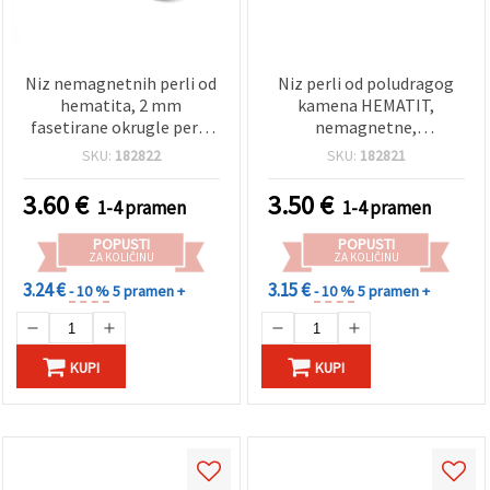
Niz nemagnetnih perli od
Niz perli od poludragog
hematita, 2 mm
kamena HEMATIT,
fasetirane okrugle perle
nemagnetne,
od poludragog kamena,
elektroplatirane,
SKU:
182822
SKU:
182821
cca 185 kom, rupa 1 mm –
Rainbow (duginih boja),
DIY izrada nakita,
fazetirane okrugle, 2 mm,
3.60
€
3.50
€
1-4 pramen
1-4 pramen
perlanje, narukvice i
rupa: 1 mm (~180 kom)
ogrlice
POPUSTI
POPUSTI
ZA KOLIČINU
ZA KOLIČINU
3.24 €
3.15 €
- 10 %
5 pramen +
- 10 %
5 pramen +
KUPI
KUPI