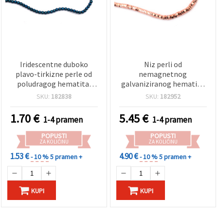
Iridescentne duboko
Niz perli od
plavo-tirkizne perle od
nemagnetnog
poludragog hematita,
galvaniziranog hematita
nemagnetske,
u boji ružičastog zlata –
SKU:
182838
SKU:
182952
galvanizirane, okrugle 4
šesterokutne podloške
mm, rupa 1 mm, cca 100
(spaceri), 6x2 mm, rupa 1
1.70
€
5.45
€
1-4 pramen
1-4 pramen
kom, niz
mm, ~190 kom za izradu
nakita
POPUSTI
POPUSTI
ZA KOLIČINU
ZA KOLIČINU
1.53 €
4.90 €
- 10 %
5 pramen +
- 10 %
5 pramen +
KUPI
KUPI