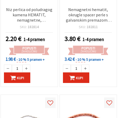
Niz perlica od poludragog
Nemagnetni hematit,
kamena HEMATIT,
okrugle spacer perle s
nemagnetne,
galvanskim premazom u
galvanizirane, okrugle,
zlatnoj boji, 2–2,5 mm,
SKU:
182814
SKU:
182811
boja ružičastog zlata, 3
rupa 1 mm, cca 170 kom
mm, rupa 1 mm, ~140
na niti — perle od
2.20
€
3.80
€
1-4 pramen
1-4 pramen
kom.
poludragog kamena za
izradu nakita, perlanje i
POPUSTI
POPUSTI
DIY rukotvorine
ZA KOLIČINU
ZA KOLIČINU
1.98 €
3.42 €
- 10 %
5 pramen +
- 10 %
5 pramen +
KUPI
KUPI