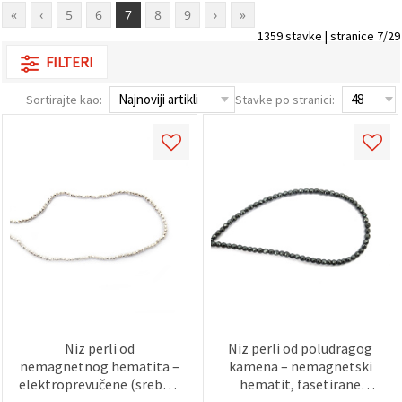
«
‹
5
6
7
8
9
›
»
1359 stavke | stranice 7/29
FILTERI
Sortirajte kao:
Stavke po stranici:
Niz perli od
Niz perli od poludragog
nemagnetnog hematita –
kamena – nemagnetski
elektroprevučene (srebrni
hematit, fasetirane