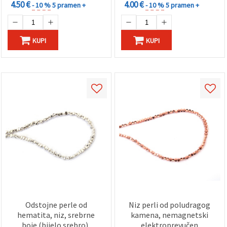
4.50 €
4.00 €
- 10 %
5 pramen +
- 10 %
5 pramen +
KUPI
KUPI
Odstojne perle od
Niz perli od poludragog
hematita, niz, srebrne
kamena, nemagnetski
boje (bijelo srebro),
elektroprevučen