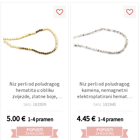
Niz perli od poludragog
Niz perli od poludragog
hematita u obliku
kamena, nemagnetni
zvijezde, zlatne boje,
elektroplatirani hematit,
nemagnetski,
u boji bijelog srebra,
SKU:
182939
SKU:
182945
elektropremaz — 4x2,5
trokutasti oblik 4x1 mm,
mm, rupa 0,7 mm, ~118
rupa 1 mm, oko 280 kom
5.00
€
4.45
€
1-4 pramen
1-4 pramen
kom
POPUSTI
POPUSTI
ZA KOLIČINU
ZA KOLIČINU