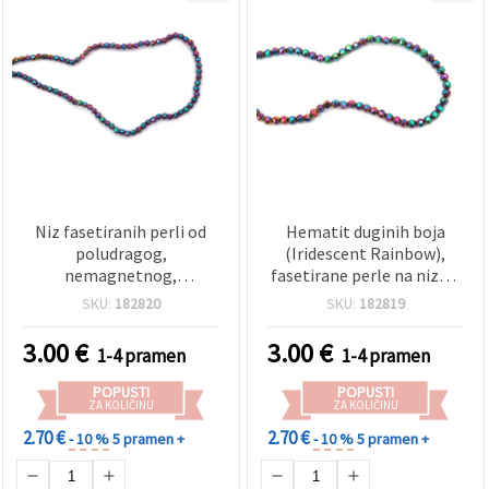
Niz fasetiranih perli od
Hematit duginih boja
poludragog,
(Iridescent Rainbow),
nemagnetnog,
fasetirane perle na nizu –
galvaniziranog hematita
poludragi, nemagnetni,
SKU:
182820
SKU:
182819
– irizirajuće dugine boje,
elektroprevučene, 4 mm
kuglice 3 mm, rupa 1,5
okrugle, rupa 1,5 mm,
3.00
€
3.00
€
1-4 pramen
1-4 pramen
mm, oko 125 kom
~105 kom
POPUSTI
POPUSTI
ZA KOLIČINU
ZA KOLIČINU
2.70 €
2.70 €
- 10 %
5 pramen +
- 10 %
5 pramen +