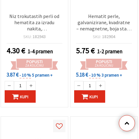
Niz trokutastih perli od
Hematit perle,
hematita za izradu
galvanizirane, kvadratne
nakita,
– nemagnetne, boja staro
elektroprevučenih, sjajne
zlato, motiv križa, 8x8x4
SKU:
182943
SKU:
182904
bijelo‑srebrne boje,
mm, rupa 1,5 mm, niz ~50
nemagnetnih — 3x2 mm,
kom – perle od
4.30
€
5.75
€
1-4 pramen
1-2 pramen
rupa 0,7 mm, ~195 kom
poludragog kamena za
DIY izradu nakita i hobi
POPUSTI
POPUSTI
materijal
ZA KOLIČINU
ZA KOLIČINU
3.87 €
5.18 €
- 10 %
5 pramen +
- 10 %
3 pramen +
KUPI
KUPI