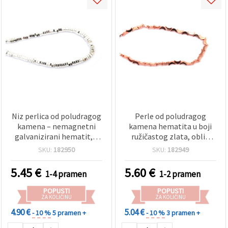
Niz perlica od poludragog
Perle od poludragog
kamena – nemagnetni
kamena hematita u boji
galvanizirani hematit, u
ružičastog zlata, oblik
boji bijelog srebra, oblik
polumjeseca,
SKU:
182950
SKU:
182949
šesterokutne podloške,
nemagnetne,
6x2 mm, rupa: 1 mm (cca
galvanizirane, 5 x 8 mm,
5.45
€
5.60
€
1-4 pramen
1-2 pramen
190 kom)
rupa 0,7 mm, oko 55
kom./niz, za DIY izradu
POPUSTI
POPUSTI
nakita
ZA KOLIČINU
ZA KOLIČINU
4.90 €
5.04 €
- 10 %
5 pramen +
- 10 %
3 pramen +