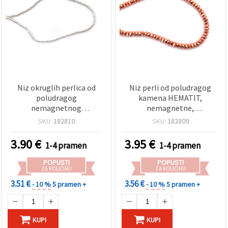
Niz okruglih perlica od
Niz perli od poludragog
poludragog
kamena HEMATIT,
nemagnetnog
nemagnetne,
elektroplatiranog
elektroplatirane,
SKU:
182810
SKU:
182809
hematita, u bijelo-
fasetirane rondelice
srebrnoj boji, 2 mm, rupa:
(abacus), boja ružičastog
3.90
€
3.95
€
1-4 pramen
1-4 pramen
1 mm (~185 kom)
zlata, 6x3 mm, rupa 1,5
mm, ~128 kom
POPUSTI
POPUSTI
ZA KOLIČINU
ZA KOLIČINU
3.51 €
3.56 €
- 10 %
5 pramen +
- 10 %
5 pramen +
KUPI
KUPI