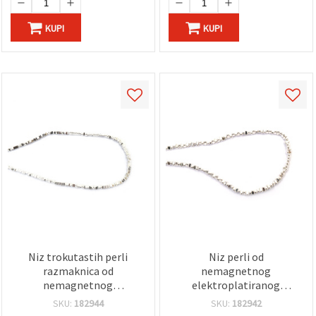
KUPI
KUPI
Niz trokutastih perli
Niz perli od
razmaknica od
nemagnetnog
nemagnetnog
elektroplatiranog
elektroplatiranog
hematita – srebrne boje
SKU:
182944
SKU:
182942
hematita, u boji bijelog
(bijelo srebro), oblutak