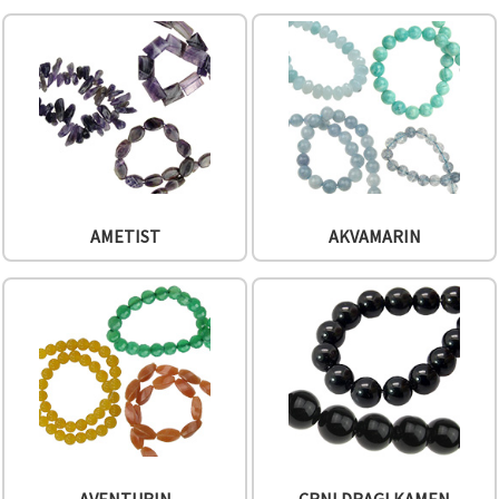
sadržaj i
oglase,
uključujući
uz pomoć
naših
partnera za
analitiku i
marketing.
Možete
pristati na
korištenje
svih
kolačića
AMETIST
AKVAMARIN
klikom na
"Prihvati
sve!" Ili
naznačiti
svoje
preferencije
u
Postavkama
odabirom
određene
vrste
kolačića i
klikom na
gumb