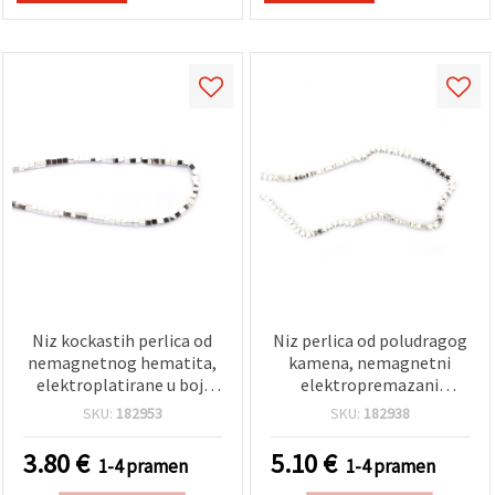
Niz kockastih perlica od
Niz perlica od poludragog
nemagnetnog hematita,
kamena, nemagnetni
elektroplatirane u boji
elektropremazani
bijelog srebra, 3x3 mm,
hematit, srebrna boja,
SKU:
182953
SKU:
182938
rupa 1 mm, ~125 kom —
oblik zvijezde 4x2,5 mm,
poludragi kamen
rupa 0,7 mm, ~118 kom,
3.80
€
5.10
€
1-4 pramen
1-4 pramen
distanceri za izradu nakita
za izradu nakita