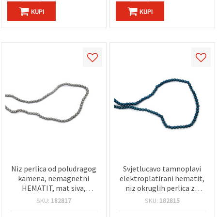
KUPI
KUPI
Niz perlica od poludragog
Svjetlucavo tamnoplavi
kamena, nemagnetni
elektroplatirani hematit,
HEMATIT, mat siva,
niz okruglih perlica za
fasetirane okrugle perle 3
izradu nakita, poludragi i
SKU:
182817
SKU:
182815
mm, rupa 1,5 mm, ~120
nemagnetni, 3 mm, rupa