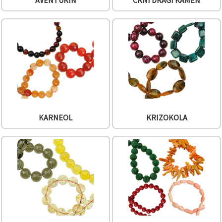
AVENTURIN
CRNI DRAGI KAMEN
"Spremi".
Prihvati
sve
Postavke
KARNEOL
KRIZOKOLA