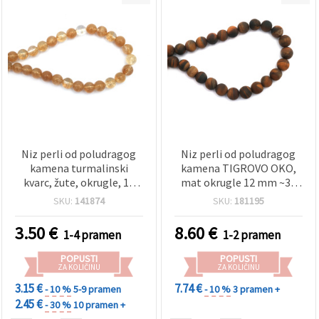
Niz perli od poludragog
Niz perli od poludragog
kamena turmalinski
kamena TIGROVO OKO,
kvarc, žute, okrugle, 10
mat okrugle 12 mm ~32
mm, cca 35 kom
kom
SKU:
141874
SKU:
181195
3.50
€
8.60
€
1-4 pramen
1-2 pramen
POPUSTI
POPUSTI
ZA KOLIČINU
ZA KOLIČINU
3.15 €
7.74 €
- 10 %
5-9 pramen
- 10 %
3 pramen +
2.45 €
- 30 %
10 pramen +