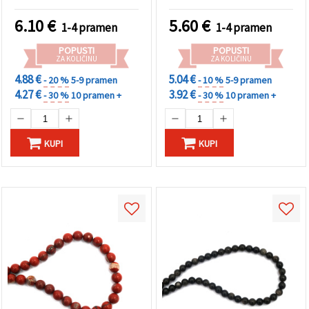
kom, za izradu nakita
(narukvice, ogrlice)
6.10
€
5.60
€
1-4 pramen
1-4 pramen
POPUSTI
POPUSTI
ZA KOLIČINU
ZA KOLIČINU
4.88 €
5.04 €
- 20 %
5-9 pramen
- 10 %
5-9 pramen
4.27 €
3.92 €
- 30 %
10 pramen +
- 30 %
10 pramen +
KUPI
KUPI