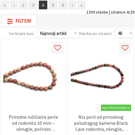
«
‹
2
3
4
5
6
›
»
1359 stavke | stranice 4/29
FILTERI
Sortirajte kao:
Stavke po stranici:
NAJPRODAVANIJI
Prirodne ružičaste perle
Niz perli od prirodnog
od rodonita 10 mm –
poludragog kamena Black
okrugle, polirani
Lace rodonita, okrugle, 6