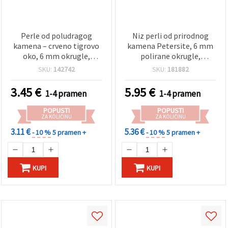
Perle od poludragog
Niz perli od prirodnog
kamena – crveno tigrovo
kamena Petersite, 6 mm
oko, 6 mm okrugle,
polirane okrugle,
polirane, tamno
višebojni zemljani tonovi
SKU:
142742
SKU:
181882
crvene/crne, ~63 kom na
(mix), ~62 kom, za izradu
nizu, za izradu nakita,
nakita
3.45
€
5.95
€
1-4 pramen
1-4 pramen
narukvica i ogrlica
POPUSTI
POPUSTI
ZA KOLIČINU
ZA KOLIČINU
3.11 €
5.36 €
- 10 %
5 pramen +
- 10 %
5 pramen +
KUPI
KUPI