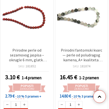
Prirodne perle od
Prirodni fantomski kvarc
sezamovog jaspisa –
— perle od poludragog
okrugle 6 mm, glatko
kamena, A+ kvaliteta,
polirane – 1 niz (~62 kom)
okrugle 10 mm, niz ~37
SKU:
181852
SKU:
181874
– poludrago kamenje za
kom — za izradu nakita,
DIY izradu nakita,
DIY narukvice i ogrlice
3.10
€
16.45
€
1-4 pramen
1-2 pramen
narukvica i ogrlica
POPUSTI
POPUSTI
ZA KOLIČINU
ZA KOLIČINU
2.79 €
14.80 €
- 10 %
5 pramen +
- 10 %
3 pramen +