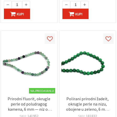
KUPI
KUPI
NAJPRODAVANIJI
Prirodni fluorit, okrugle
Polirani prirodni žadeit,
perle od poludragog
okrugle perle na nizu,
kamena, 6 mm — niz od
obojene u zeleno, 6 mm
cca 62 kom, za izradu
(oko 62 kom) — poludragi
SKU:
141952
SKU:
181832