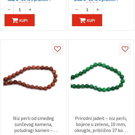
KUPI
KUPI
Niz perli od smeđeg
Prirodni jadeit – niz perli,
sunčevog kamena,
bojene u zeleno, 10 mm,
poludragi kamen –
okrugle, približno 37 kom