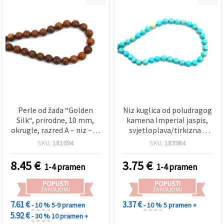
Perle od žada “Golden
Niz kuglica od poludragog
Silk“, prirodne, 10 mm,
kamena Imperial jaspis,
okrugle, razred A – niz ~36
svjetloplava/tirkizna s
kom; poludrago kamenje
mramornim uzorkom, 8
SKU:
181694
SKU:
183984
za DIY izradu nakita
mm okrugle, oko 47 kom
– perle za DIY izradu
8.45
€
3.75
€
1-4 pramen
1-4 pramen
nakita, narukvica i
kreativne projekte
POPUSTI
POPUSTI
ZA KOLIČINU
ZA KOLIČINU
7.61 €
3.37 €
- 10 %
5-9 pramen
- 10 %
5 pramen +
5.92 €
- 30 %
10 pramen +