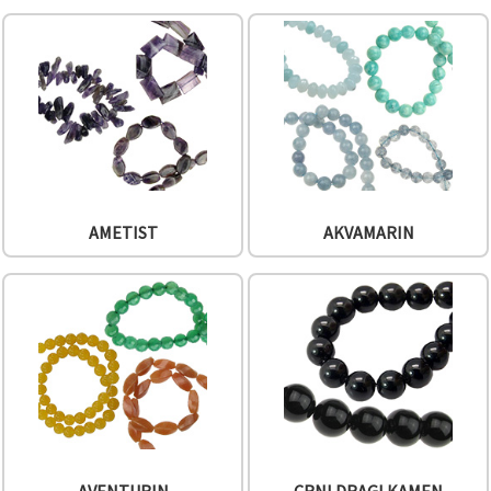
sadržaj i
oglase,
uključujući
uz pomoć
naših
partnera za
analitiku i
marketing.
Možete
pristati na
korištenje
svih
kolačića
AMETIST
AKVAMARIN
klikom na
"Prihvati
sve!" Ili
naznačiti
svoje
preferencije
u
Postavkama
odabirom
određene
vrste
kolačića i
klikom na
gumb