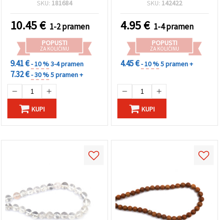
poludragi kamen; cijeli niz
mm, ~63 komada
SKU:
181684
SKU:
142422
~37 kom za DIY izradu
nakita, narukvice i hobi
10.45
€
4.95
€
1-2 pramen
1-4 pramen
projekte
POPUSTI
POPUSTI
ZA KOLIČINU
ZA KOLIČINU
9.41 €
4.45 €
- 10 %
3-4 pramen
- 10 %
5 pramen +
7.32 €
- 30 %
5 pramen +
KUPI
KUPI