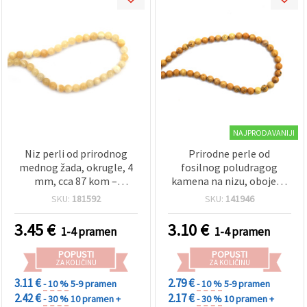
NAJPRODAVANIJI
Niz perli od prirodnog
Prirodne perle od
mednog žada, okrugle, 4
fosilnog poludragog
mm, cca 87 kom –
kamena na nizu, obojene
poludrago kamenje za
u žuto – 4 mm okrugle
SKU:
181592
SKU:
141946
izradu nakita, perlanje i
(~85 kom) za DIY izradu
DIY rukotvorine
nakita
3.45
€
3.10
€
1-4 pramen
1-4 pramen
POPUSTI
POPUSTI
ZA KOLIČINU
ZA KOLIČINU
3.11 €
2.79 €
- 10 %
5-9 pramen
- 10 %
5-9 pramen
2.42 €
2.17 €
- 30 %
10 pramen +
- 30 %
10 pramen +