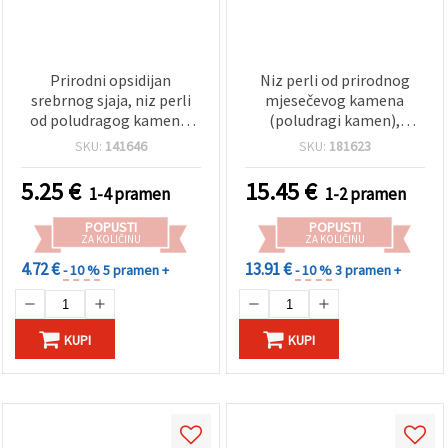
Prirodni opsidijan
Niz perli od prirodnog
srebrnog sjaja, niz perli
mjesečevog kamena
od poludragog kamena,
(poludragi kamen),
okrugle 4 mm (~102 kom)
kvaliteta A, okrugle 8
SKU:
141646
SKU:
181623
mm, ~45 kom, za izradu
nakita
5.25
€
15.45
€
1-4 pramen
1-2 pramen
POPUSTI
POPUSTI
ZA KOLIČINU
ZA KOLIČINU
4.72 €
13.91 €
- 10 %
5 pramen +
- 10 %
3 pramen +
KUPI
KUPI