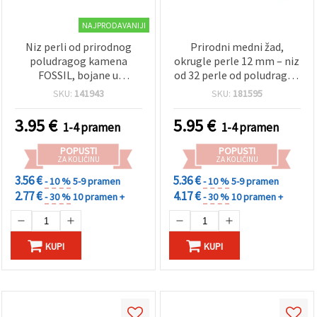
NAJPRODAVANIJI
Niz perli od prirodnog
Prirodni medni žad,
poludragog kamena
okrugle perle 12 mm – niz
FOSSIL, bojane u
od 32 perle od poludragog
ljubičastoj boji, okrugle
kamena za izradu nakita,
SKU:
141943
SKU:
181595
8–8,5 mm, ~45 kom, za
narukvica i ogrlica
izradu nakita
3.95
€
5.95
€
1-4 pramen
1-4 pramen
POPUSTI
POPUSTI
ZA KOLIČINU
ZA KOLIČINU
3.56 €
5.36 €
- 10 %
5-9 pramen
- 10 %
5-9 pramen
2.77 €
4.17 €
- 30 %
10 pramen +
- 30 %
10 pramen +
KUPI
KUPI