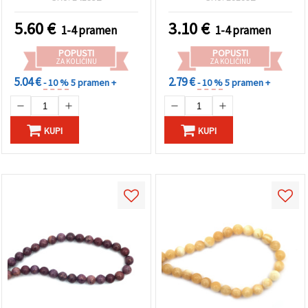
nakita, nizanje perli i DIY
kamen za izradu nakita
rukotvorine
5.60
€
3.10
€
1-4 pramen
1-4 pramen
POPUSTI
POPUSTI
ZA KOLIČINU
ZA KOLIČINU
5.04 €
2.79 €
- 10 %
5 pramen +
- 10 %
5 pramen +
KUPI
KUPI