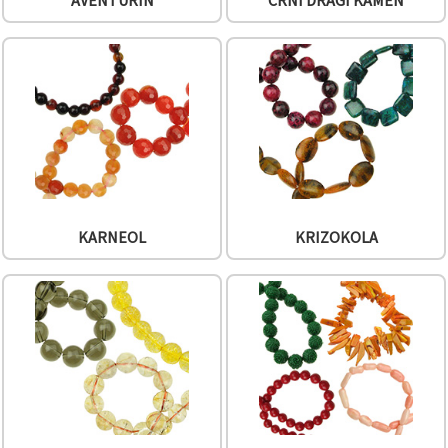
AVENTURIN
CRNI DRAGI KAMEN
"Spremi".
Prihvati
sve
Postavke
KARNEOL
KRIZOKOLA