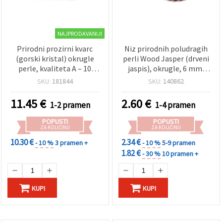
NAJPRODAVANIJI
Prirodni prozirni kvarc
Niz prirodnih poludragih
(gorski kristal) okrugle
perli Wood Jasper (drveni
perle, kvaliteta A – 10
jaspis), okrugle, 6 mm,
mm, cca 36 kom u nizu –
~60 kom
SKU:
181844
SKU:
140862
prozirne perle od
poludragog kamena za
11.45
€
2.60
€
1-2 pramen
1-4 pramen
izradu nakita, perlanje i
DIY rukotvorine
POPUSTI
POPUSTI
ZA KOLIČINU
ZA KOLIČINU
10.30 €
2.34 €
- 10 %
3 pramen +
- 10 %
5-9 pramen
1.82 €
- 30 %
10 pramen +
KUPI
KUPI