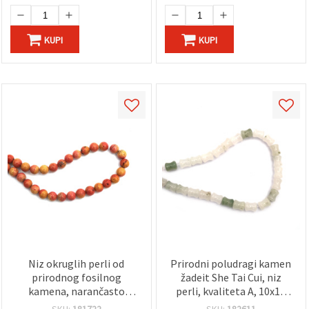
KUPI
KUPI
Niz okruglih perli od
Prirodni poludragi kamen
prirodnog fosilnog
žadeit She Tai Cui, niz
kamena, narančasto
perli, kvaliteta A, 10x12
obojene, 6–6,5 mm, cca 58
mm, ~30 kom