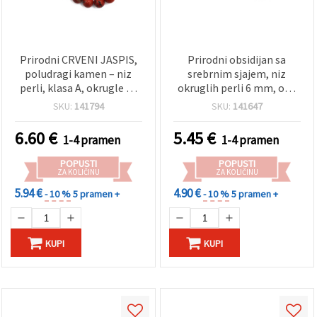
Prirodni CRVENI JASPIS,
Prirodni obsidijan sa
poludragi kamen – niz
srebrnim sjajem, niz
perli, klasa A, okrugle 10
okruglih perli 6 mm, oko
mm, oko 35 kom
60 kom – duboko crni
SKU:
141794
SKU:
141647
poludragi kamen
6.60
€
5.45
€
1-4 pramen
1-4 pramen
POPUSTI
POPUSTI
ZA KOLIČINU
ZA KOLIČINU
5.94 €
4.90 €
- 10 %
5 pramen +
- 10 %
5 pramen +
KUPI
KUPI