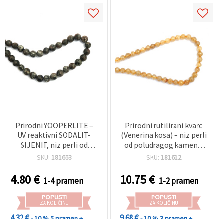
Prirodni YOOPERLITE –
Prirodni rutilirani kvarc
UV reaktivni SODALIT-
(Venerina kosa) – niz perli
SIJENIT, niz perli od
od poludragog kamena,
poludragog kamena za
okrugle, 6 mm, ~58 kom
SKU:
181663
SKU:
181612
nakit, okrugle 8 mm, cca
46 kom
4.80
€
10.75
€
1-4 pramen
1-2 pramen
POPUSTI
POPUSTI
ZA KOLIČINU
ZA KOLIČINU
4.32 €
9.68 €
- 10 %
5 pramen +
- 10 %
3 pramen +