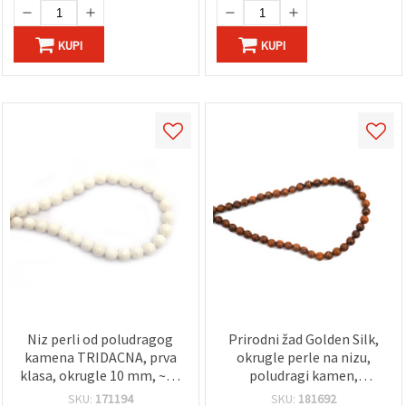
KUPI
KUPI
Niz perli od poludragog
Prirodni žad Golden Silk,
kamena TRIDACNA, prva
okrugle perle na nizu,
klasa, okrugle 10 mm, ~40
poludragi kamen,
kom
kvaliteta A, 6 mm, cca 58
SKU:
171194
SKU:
181692