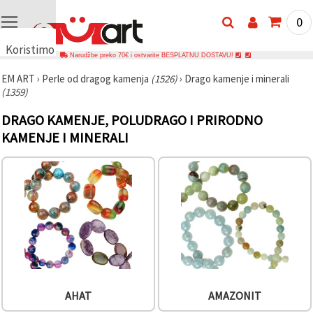
0
Koristimo
Narudžbe preko 70€ i ostvarite BESPLATNU DOSTAVU!
kolačiće
EM ART
›
Perle od dragog kamenja
(1526)
›
Drago kamenje i minerali
🍪
(1359)
Koristimo
kolačiće i
DRAGO KAMENJE, POLUDRAGO I PRIRODNO
slične
tehnologije
KAMENJE I MINERALI
kako bismo
osigurali
ispravno
funkcioniranje
web-
stranice,
poboljšali
vaše
korisničko
iskustvo i,
uz vašu
privolu,
analizirali
promet te
AHAT
AMAZONIT
prikazivali
relevantniji