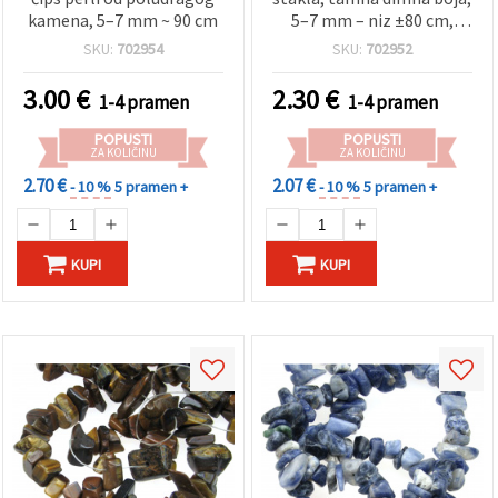
kamena, 5–7 mm ~ 90 cm
5–7 mm – niz ±80 cm,
idealno za izradu nakita,
SKU:
702954
SKU:
702952
modne dodatke i DIY
dekoracije
3.00
€
2.30
€
1-4 pramen
1-4 pramen
POPUSTI
POPUSTI
ZA KOLIČINU
ZA KOLIČINU
2.70 €
2.07 €
- 10 %
5 pramen +
- 10 %
5 pramen +
KUPI
KUPI