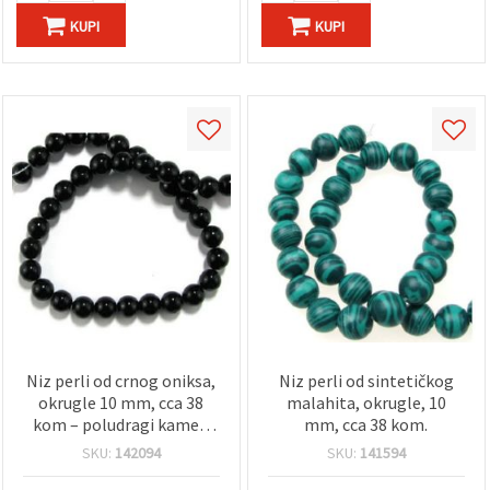
KUPI
KUPI
Niz perli od crnog oniksa,
Niz perli od sintetičkog
okrugle 10 mm, cca 38
malahita, okrugle, 10
kom – poludragi kamen
mm, cca 38 kom.
za izradu nakita, perlanje i
SKU:
142094
SKU:
141594
DIY projekte