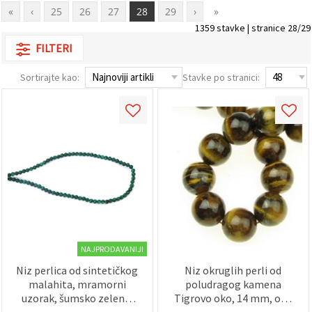
«
‹
25
26
27
28
29
›
»
1359 stavke | stranice 28/29
FILTERI
Sortirajte kao:
Stavke po stranici:
NAJPRODAVANIJI
Niz perlica od sintetičkog
Niz okruglih perli od
malahita, mramorni
poludragog kamena
uzorak, šumsko zelena,
Tigrovo oko, 14 mm, oko