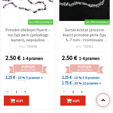
NAJPRODAVANIJI
NAJPRODAVANIJI
Prirodni višebojni fluorit –
Gorski kristal (prozirni
niz čips perli (poludragi
kvarc) prirodne perle čips
kamen), nepravilno
5–7 mm – tromlovani
tromlovane, 5–7 mm, ~80
nepravilni komadići,
SKU:
702898
SKU:
702911
cm, mix boja (asortirano),
bušeni niz ~80 cm za
za izradu nakita
izradu nakita, perlanje i
2.50
€
2.50
€
1-4 pramen
1-4 pramen
DIY rukotvorine
POPUSTI
POPUSTI
ZA KOLIČINU
ZA KOLIČINU
2.25 €
2.25 €
- 10 %
5 pramen +
- 10 %
5-9 pramen
1.75 €
- 30 %
10 pramen +
KUPI
KUPI