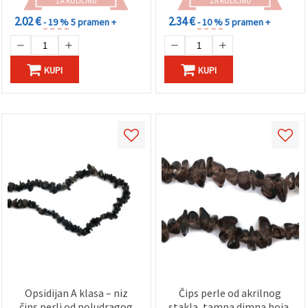
ZA KOLIČINU
ZA KOLIČINU
2.02 €
2.34 €
- 19 %
5 pramen +
- 10 %
5 pramen +
KUPI
KUPI
Opsidijan A klasa – niz
Čips perle od akrilnog
čips perli od poludragog
stakla, tamna dimna boja,