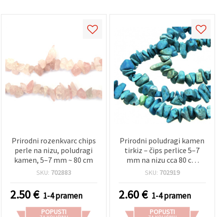
Prirodni rozenkvarc chips
Prirodni poludragi kamen
perle na nizu, poludragi
tirkiz – čips perlice 5–7
kamen, 5–7 mm ~ 80 cm
mm na nizu cca 80 cm
(32“), plavo‑zelena; za DIY
SKU:
702883
SKU:
702919
izradu nakita, nizanje,
ogrlice i narukvice
2.50
€
2.60
€
1-4 pramen
1-4 pramen
POPUSTI
POPUSTI