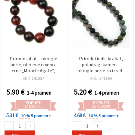
Prirodni ahat – okrugle
Prirodni indijski ahat,
perle, obojene crveno-
poludragi kamen –
crne „Miracle Agate“,
okrugle perle za izradu
efekt tigrovog oka, 10
nakita na nizu, 10 mm,
SKU:
141234
SKU:
141164
mm, polirane, cca 40 kom
~37 kom
– materijal za izradu
5.90
€
5.20
€
1-4 pramen
1-4 pramen
nakita i nizanje perli
POPUSTI
POPUSTI
ZA KOLIČINU
ZA KOLIČINU
5.31 €
4.68 €
- 10 %
5 pramen +
- 10 %
5 pramen +