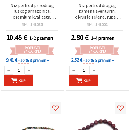
Niz perli od prirodnog
Niz perli od dragog
ruskog amazonita,
kamena aventurin,
premium kvaliteta,
okrugle zelene, rupa 1
okrugle, 8 mm, ~45 kom
mm, 6 mm, ~62 kom
SKU:
141086
SKU:
141002
(asortiman)
10.45
€
2.80
€
1-2 pramen
1-4 pramen
POPUSTI
POPUSTI
ZA KOLIČINU
ZA KOLIČINU
9.41 €
2.52 €
- 10 %
3 pramen +
- 10 %
5 pramen +
KUPI
KUPI