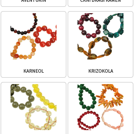
AVENTURIN
CRNI DRAGI KAMEN
"Spremi".
Prihvati
sve
Postavke
KARNEOL
KRIZOKOLA