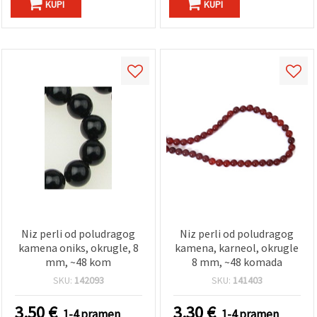
KUPI
KUPI
Niz perli od poludragog
Niz perli od poludragog
kamena oniks, okrugle, 8
kamena, karneol, okrugle
mm, ~48 kom
8 mm, ~48 komada
SKU:
142093
SKU:
141403
3.50
€
3.30
€
1-4 pramen
1-4 pramen