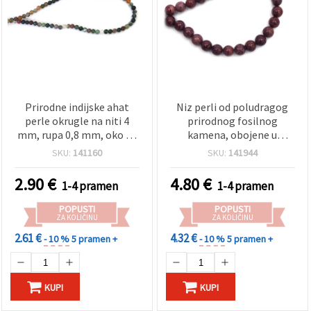
Prirodne indijske ahat
Niz perli od poludragog
perle okrugle na niti 4
prirodnog fosilnog
mm, rupa 0,8 mm, oko 92
kamena, obojene u
kom (assorted/mix)
ljubičasto, okrugle, 10
SKU:
141160
SKU:
141944
mm, ~36 kom, za izradu
nakita
2.90
€
4.80
€
1-4 pramen
1-4 pramen
POPUSTI
POPUSTI
ZA KOLIČINU
ZA KOLIČINU
2.61 €
4.32 €
- 10 %
5 pramen +
- 10 %
5 pramen +
KUPI
KUPI