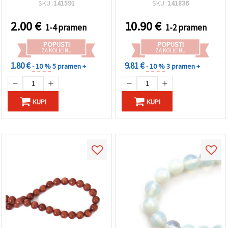
okrugle 4 mm, 100 kom
28 kom
SKU:
141591
SKU:
141836
2.00
€
10.90
€
1-4 pramen
1-2 pramen
POPUSTI
POPUSTI
ZA KOLIČINU
ZA KOLIČINU
1.80 €
9.81 €
- 10 %
5 pramen +
- 10 %
3 pramen +
KUPI
KUPI