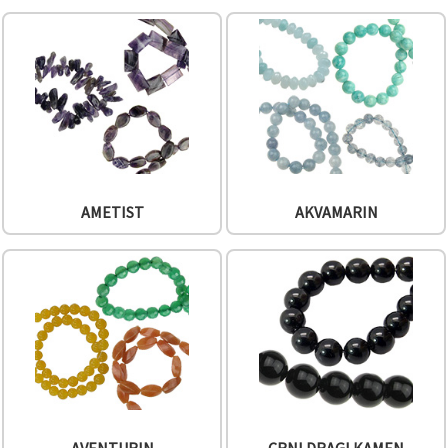
sadržaj i
oglase,
uključujući
uz pomoć
naših
partnera za
analitiku i
marketing.
Možete
pristati na
korištenje
svih
kolačića
AMETIST
AKVAMARIN
klikom na
"Prihvati
sve!" Ili
naznačiti
svoje
preferencije
u
Postavkama
odabirom
određene
vrste
kolačića i
klikom na
gumb