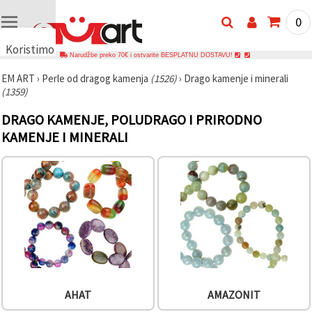
0
Koristimo
Narudžbe preko 70€ i ostvarite BESPLATNU DOSTAVU!
kolačiće
EM ART
›
Perle od dragog kamenja
(1526)
›
Drago kamenje i minerali
🍪
(1359)
Koristimo
kolačiće i
DRAGO KAMENJE, POLUDRAGO I PRIRODNO
slične
tehnologije
KAMENJE I MINERALI
kako bismo
osigurali
ispravno
funkcioniranje
web-
stranice,
poboljšali
vaše
korisničko
iskustvo i,
uz vašu
privolu,
analizirali
promet te
AHAT
AMAZONIT
prikazivali
relevantniji