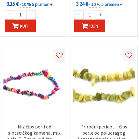
3.15 €
3.24 €
- 10 %
5 pramen +
- 10 %
5 pramen +
KUPI
KUPI
Niz čips perli od
Prirodni peridot – čips
sintetičkog kamena, mix
perle od poludragog