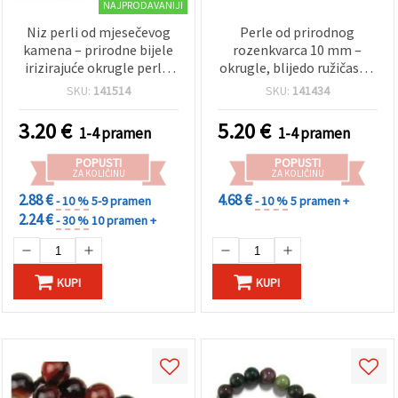
NAJPRODAVANIJI
Niz perli od mjesečevog
Perle od prirodnog
kamena – prirodne bijele
rozenkvarca 10 mm –
irizirajuće okrugle perle,
okrugle, blijedo ružičaste,
10 mm, 38 kom, 40 cm, za
glatko polirane, cijeli niz
SKU:
141514
SKU:
141434
izradu nakita i
(~39 kom) za izradu
rukotvorine
nakita, narukvica, ogrlica i
3.20
€
5.20
€
1-4 pramen
1-4 pramen
DIY perlanje
POPUSTI
POPUSTI
ZA KOLIČINU
ZA KOLIČINU
2.88 €
4.68 €
- 10 %
5-9 pramen
- 10 %
5 pramen +
2.24 €
- 30 %
10 pramen +
KUPI
KUPI