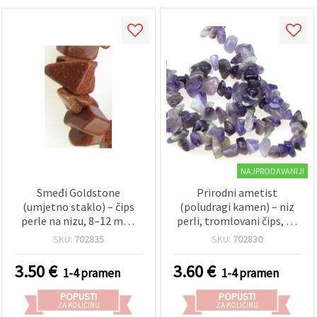
NAJPRODAVANIJI
Smeđi Goldstone
Prirodni ametist
(umjetno staklo) – čips
(poludragi kamen) – niz
perle na nizu, 8–12 mm,
perli, tromlovani čips, za
~90 cm / 36 in – za izradu
izradu nakita, ljubičasta,
SKU:
702835
SKU:
702830
nakita, perlanje i
8–12 mm ~ 90 cm
kreativne rukotvorine
3.50
€
3.60
€
1-4 pramen
1-4 pramen
POPUSTI
POPUSTI
ZA KOLIČINU
ZA KOLIČINU