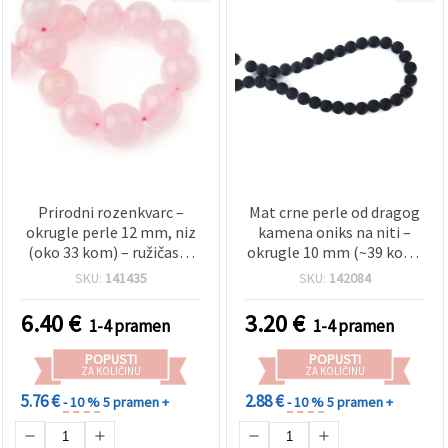
Prirodni rozenkvarc –
Mat crne perle od dragog
okrugle perle 12 mm, niz
kamena oniks na niti –
(oko 33 kom) – ružičaste
okrugle 10 mm (~39 kom)
perle od poludragog
za statement i moderni
SKU:
141435
SKU:
142084
kamena za izradu
dizajn nakita DIY
narukvica i ogrlica, DIY
6.40
€
3.20
€
1-4 pramen
1-4 pramen
nakit i pribor za perlanje
POPUSTI
POPUSTI
ZA KOLIČINU
ZA KOLIČINU
5.76 €
2.88 €
- 10 %
5 pramen +
- 10 %
5 pramen +