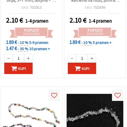
boja, 5–7 mm, duljina ~ 80
kamena na nizu, polirani
cm, za izradu nakita
nepravilni komadići, 5–7
SKU:
702913
SKU:
702899
mm ~ 90 cm, žuto-zelena,
za izradu nakita
2.10
€
2.10
€
1-4 pramen
1-4 pramen
POPUSTI
POPUSTI
ZA KOLIČINU
ZA KOLIČINU
1.89 €
1.89 €
- 10 %
5-9 pramen
- 10 %
5 pramen +
1.47 €
- 30 %
10 pramen +
KUPI
KUPI