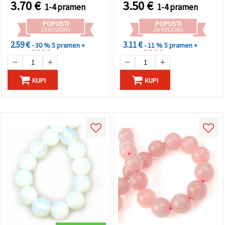
3.70
€
3.50
€
1-4 pramen
1-4 pramen
POPUSTI
POPUSTI
ZA KOLIČINU
ZA KOLIČINU
2.59 €
3.11 €
- 30 %
5 pramen +
- 11 %
5 pramen +
KUPI
KUPI