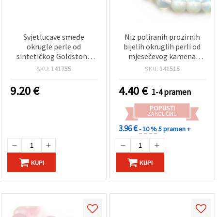
Svjetlucave smeđe
Niz poliranih prozirnih
okrugle perle od
bijelih okruglih perli od
sintetičkog Goldstone
mjesečevog kamena
stakla, 12 mm, bojane, niz
(Opal), 12 mm – poludragi
SKU:
141755
SKU:
141515
32 kom
kamen, ~32 kom za izradu
nakita
9.20
€
4.40
€
1-4 pramen
POPUSTI
ZA KOLIČINU
3.96 €
- 10 %
5 pramen +
KUPI
KUPI