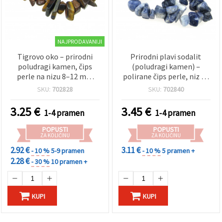
NAJPRODAVANIJI
Tigrovo oko – prirodni
Prirodni plavi sodalit
poludragi kamen, čips
(poludragi kamen) –
perle na nizu 8–12 mm
polirane čips perle, niz 8–
(mješovito), ~90 cm, za
12 mm ~ 90 cm
SKU:
702828
SKU:
702840
izradu nakita
3.25
€
3.45
€
1-4 pramen
1-4 pramen
POPUSTI
POPUSTI
ZA KOLIČINU
ZA KOLIČINU
2.92 €
3.11 €
- 10 %
5-9 pramen
- 10 %
5 pramen +
2.28 €
- 30 %
10 pramen +
KUPI
KUPI