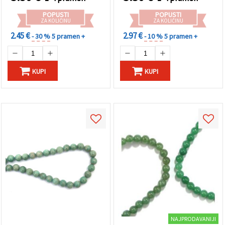
POPUSTI
POPUSTI
ZA KOLIČINU
ZA KOLIČINU
2.45 €
2.97 €
- 30 %
5 pramen +
- 10 %
5 pramen +
KUPI
KUPI
NAJPRODAVANIJI