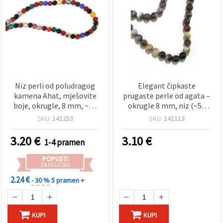
Niz perli od poludragog
Elegant čipkaste
kamena Ahat, mješovite
prugaste perle od agata –
boje, okrugle, 8 mm, ~48
okrugle 8 mm, niz (~50
komada za izradu nakita
kom) za izradu unikatnog
SKU:
141253
SKU:
141113
nakita i hobby DIY
rukotvorine
3.20
€
3.10
€
1-4 pramen
POPUSTI
ZA KOLIČINU
2.24 €
- 30 %
5 pramen +
KUPI
KUPI