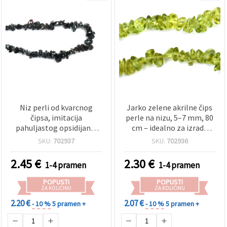
Niz perli od kvarcnog
Jarko zelene akrilne čips
čipsa, imitacija
perle na nizu, 5–7 mm, 80
pahuljastog opsidijana,
cm – idealno za izradu
polirane, 5–7 mm, crna,
nakita i dekoracija
SKU:
702937
SKU:
702936
duljina ~80 cm
2.45
€
2.30
€
1-4 pramen
1-4 pramen
POPUSTI
POPUSTI
ZA KOLIČINU
ZA KOLIČINU
2.20 €
2.07 €
- 10 %
5 pramen +
- 10 %
5 pramen +