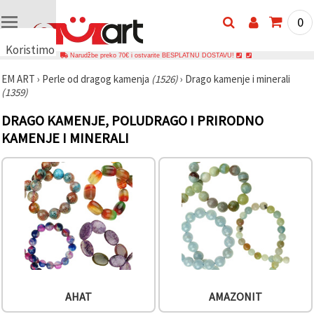
0
Koristimo
Narudžbe preko 70€ i ostvarite BESPLATNU DOSTAVU!
kolačiće
EM ART
›
Perle od dragog kamenja
(1526)
›
Drago kamenje i minerali
🍪
(1359)
Koristimo
kolačiće i
DRAGO KAMENJE, POLUDRAGO I PRIRODNO
slične
tehnologije
KAMENJE I MINERALI
kako bismo
osigurali
ispravno
funkcioniranje
web-
stranice,
poboljšali
vaše
korisničko
iskustvo i,
uz vašu
privolu,
analizirali
promet te
AHAT
AMAZONIT
prikazivali
relevantniji