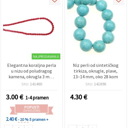
NAJPRODAVANIJI
Elegantna koraljna perla
Niz perli od sintetičkog
u nizu od poludragog
tirkiza, okrugle, plave,
kamena, okrugla 3 mm,
13–14 mm, oko 28 kom
cca 160 komada – perlice
SKU:
141460
SKU:
141896
za izradu nakita DIY
3.00
€
4.30
€
1-4 pramen
POPUSTI
ZA KOLIČINU
2.40 €
- 20 %
5 pramen +