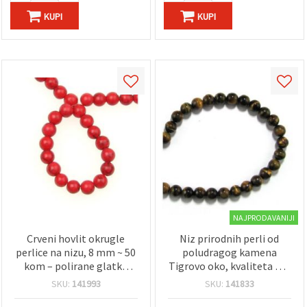
KUPI
KUPI
NAJPRODAVANIJI
Crveni hovlit okrugle
Niz prirodnih perli od
perlice na nizu, 8 mm ~ 50
poludragog kamena
kom – polirane glatke
Tigrovo oko, kvaliteta AB,
perlice za izradu nakita,
okrugle 8 mm, polirane
SKU:
141993
SKU:
141833
DIY narukvice, ogrlice i
smeđe-zlatne, ~48 kom