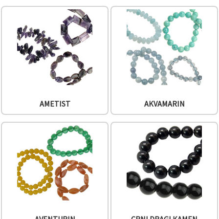
sadržaj i
oglase,
uključujući
uz pomoć
naših
partnera za
analitiku i
marketing.
Možete
pristati na
korištenje
svih
kolačića
AMETIST
AKVAMARIN
klikom na
"Prihvati
sve!" Ili
naznačiti
svoje
preferencije
u
Postavkama
odabirom
određene
vrste
kolačića i
klikom na
gumb