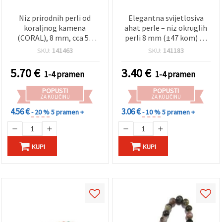
Niz prirodnih perli od
Elegantna svijetlosiva
koraljnog kamena
ahat perle – niz okruglih
(CORAL), 8 mm, cca 50
perli 8 mm (±47 kom) za
komada – perlice za
izradu sofisticiranog
SKU:
141463
SKU:
141183
izradu nakita i hobby craft
nakita DIY
5.70
€
3.40
€
1-4 pramen
1-4 pramen
POPUSTI
POPUSTI
ZA KOLIČINU
ZA KOLIČINU
4.56 €
3.06 €
- 20 %
5 pramen +
- 10 %
5 pramen +
KUPI
KUPI