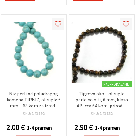
NAJPRODAVANIJI
Niz perli od poludragog
Tigrovo oko – okrugle
kamena TIRKIZ, okrugle 6
perle na niti, 6 mm, klasa
mm, ~68 kom za izradu
AB, cca 64 kom, prirodni
nakita
poludragi kamen
SKU:
141892
SKU:
141832
2.00
€
2.90
€
1-4 pramen
1-4 pramen