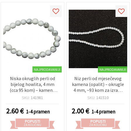
NAJPRODAVANIJI
NAJPRODAVANIJI
Niska okruglih perli od
Niz perli od mjesečevog
bijelog howlita, 4 mm
kamena (opalit) – okrugle
(cca 95 kom) – kamene
4 mm, ~93 kom za izradu
perle s efektom mramora
finog i elegantnog nakita
SKU:
141981
SKU:
141510
za uradi-sam (DIY) izradu
DIY
nakita, narukvice i ogrlice
2.60
€
2.00
€
1-4 pramen
1-4 pramen
POPUSTI
POPUSTI
ZA KOLIČINU
ZA KOLIČINU