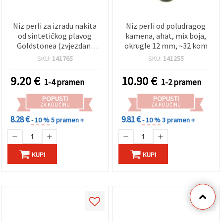
Niz perli za izradu nakita
Niz perli od poludragog
od sintetičkog plavog
kamena, ahat, mix boja,
Goldstonea (zvjezdani
okrugle 12 mm, ~32 kom
kamen), bojene u
SKU:
141765
SKU:
141255
ponoćno plavu boju,
okrugle 12 mm, oko 32
9.20
€
10.90
€
1-4 pramen
1-2 pramen
kom – Kozmični sjaj
POPUSTI
POPUSTI
ZA KOLIČINU
ZA KOLIČINU
8.28 €
9.81 €
- 10 %
5 pramen +
- 10 %
3 pramen +
KUPI
KUPI