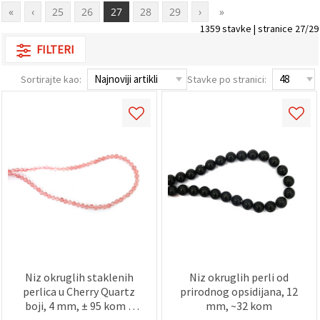
«
‹
25
26
27
28
29
›
»
1359 stavke | stranice 27/29
FILTERI
Sortirajte kao:
Stavke po stranici:
Niz okruglih staklenih
Niz okruglih perli od
perlica u Cherry Quartz
prirodnog opsidijana, 12
boji, 4 mm, ± 95 kom –
mm, ~32 kom