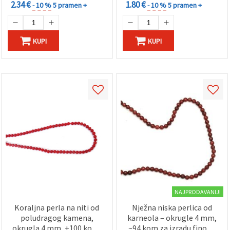
2.34 €
1.80 €
- 10 %
5 pramen +
- 10 %
5 pramen +
KUPI
KUPI
NAJPRODAVANIJI
Koraljna perla na niti od
Nježna nis­ka perlica od
poludragog kamena,
karneola – okrugle 4 mm,
okrugla 4 mm, ±100 kom,
~94 kom za izradu finog i