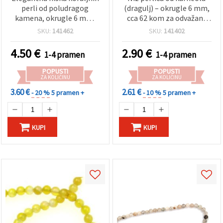
perli od poludragog
(dragulj) – okrugle 6 mm,
kamena, okrugle 6 mm,
cca 62 kom za odvažan i
cca ±64 kom (mješano)
kreativan ručni nakit i
SKU:
141462
SKU:
141402
izradu nakita
4.50
€
2.90
€
1-4 pramen
1-4 pramen
POPUSTI
POPUSTI
ZA KOLIČINU
ZA KOLIČINU
3.60 €
2.61 €
- 20 %
5 pramen +
- 10 %
5 pramen +
KUPI
KUPI