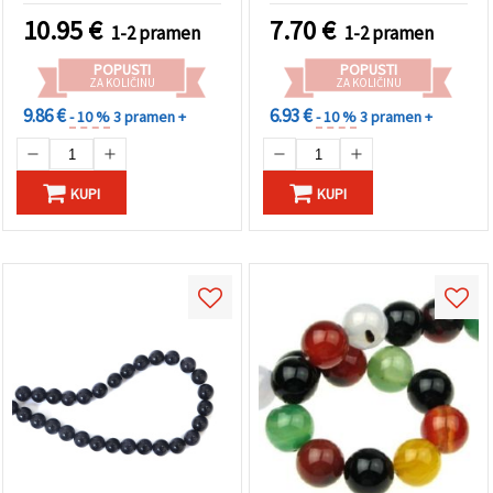
izradu nakita i kreativni
10.95
€
7.70
€
1-2 pramen
1-2 pramen
hobi
POPUSTI
POPUSTI
ZA KOLIČINU
ZA KOLIČINU
9.86 €
6.93 €
- 10 %
3 pramen +
- 10 %
3 pramen +
KUPI
KUPI