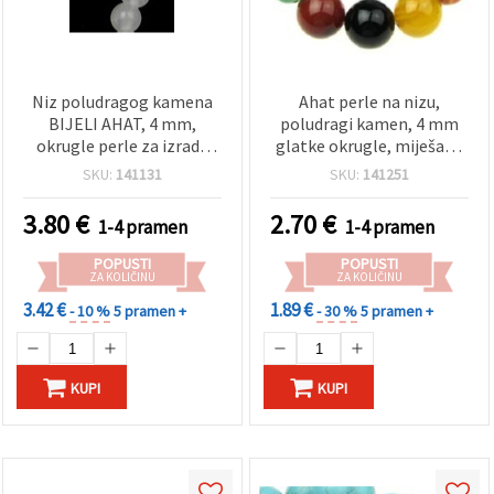
Niz poludragog kamena
Ahat perle na nizu,
BIJELI AHAT, 4 mm,
poludragi kamen, 4 mm
okrugle perle za izradu
glatke okrugle, miješane
nakita – cca 92 komada
boje, cca 92 kom — za
SKU:
141131
SKU:
141251
izradu nakita, DIY
narukvica i ogrlica
3.80
€
2.70
€
1-4 pramen
1-4 pramen
POPUSTI
POPUSTI
ZA KOLIČINU
ZA KOLIČINU
3.42 €
1.89 €
- 10 %
5 pramen +
- 30 %
5 pramen +
KUPI
KUPI