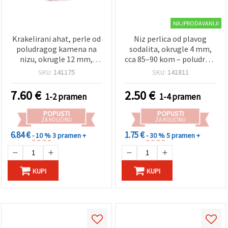
NAJPRODAVANIJI
Krakelirani ahat, perle od
Niz perlica od plavog
poludragog kamena na
sodalita, okrugle 4 mm,
nizu, okrugle 12 mm,
cca 85–90 kom – poludragi
ciklama ružičasta, ~32
kamen za izradu nakita,
SKU:
141175
SKU:
141811
komada
narukvica i ogrlica
7.60
€
2.50
€
1-2 pramen
1-4 pramen
POPUSTI
POPUSTI
ZA KOLIČINU
ZA KOLIČINU
6.84 €
1.75 €
- 10 %
3 pramen +
- 30 %
5 pramen +
KUPI
KUPI