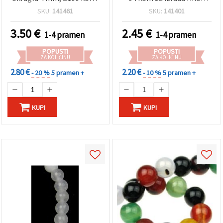
±40 cm
elegantnog nakita DIY
SKU:
141461
SKU:
141401
3.50
€
2.45
€
1-4 pramen
1-4 pramen
POPUSTI
POPUSTI
ZA KOLIČINU
ZA KOLIČINU
2.80 €
2.20 €
- 20 %
5 pramen +
- 10 %
5 pramen +
KUPI
KUPI