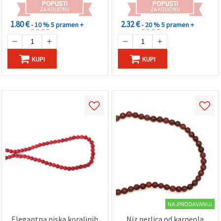
POPUSTI
POPUSTI
ZA KOLIČINU
ZA KOLIČINU
1.80 €
2.32 €
- 10 %
5 pramen +
- 20 %
5 pramen +
KUPI
KUPI
NAJPRODAVANIJI
Elegantna niska koraljnih
Niz perlica od karneola