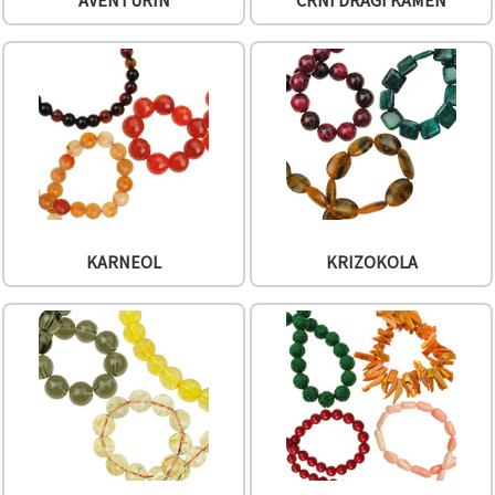
AVENTURIN
CRNI DRAGI KAMEN
"Spremi".
Prihvati
sve
Postavke
KARNEOL
KRIZOKOLA