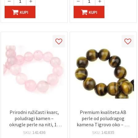
KUPI
KUPI
Prirodni ružičasti kvarc,
Premium kvaliteta AB
poludragi kamen –
perle od poludragog
okrugle perle na niti, 14
kamena Tigrovo oko – 12
mm, oko 28 kom, za
mm okrugle prirodne
SKU:
141436
SKU:
141835
izradu nakita
perle na nizu, ~33 kom, za