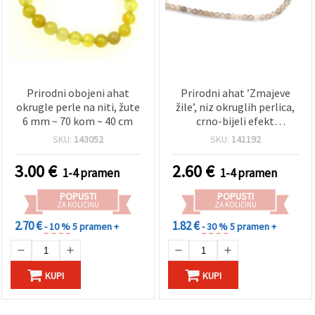
Prirodni obojeni ahat
Prirodni ahat ’Zmajeve
okrugle perle na niti, žute
žile’, niz okruglih perlica,
6 mm ~ 70 kom ~ 40 cm
crno-bijeli efekt
mramora, bojani i grijani,
SKU:
143052
SKU:
141192
6 mm ~63 kom
3.00
€
2.60
€
1-4 pramen
1-4 pramen
POPUSTI
POPUSTI
ZA KOLIČINU
ZA KOLIČINU
2.70 €
1.82 €
- 10 %
5 pramen +
- 30 %
5 pramen +
KUPI
KUPI