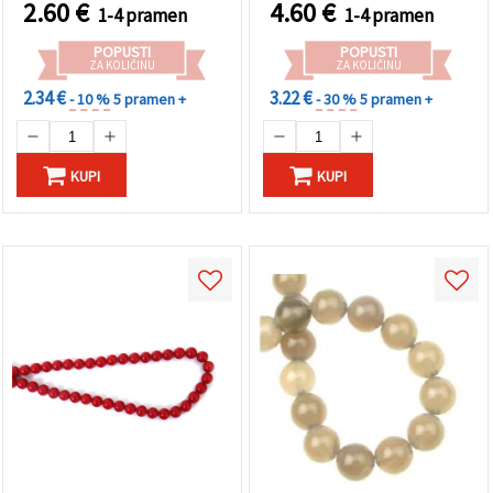
potrepštine za nizanje
za izradu nakita,
2.60
€
4.60
€
1-4 pramen
1-4 pramen
perlica
narukvice i DIY projekte
POPUSTI
POPUSTI
ZA KOLIČINU
ZA KOLIČINU
2.34 €
3.22 €
- 10 %
5 pramen +
- 30 %
5 pramen +
KUPI
KUPI