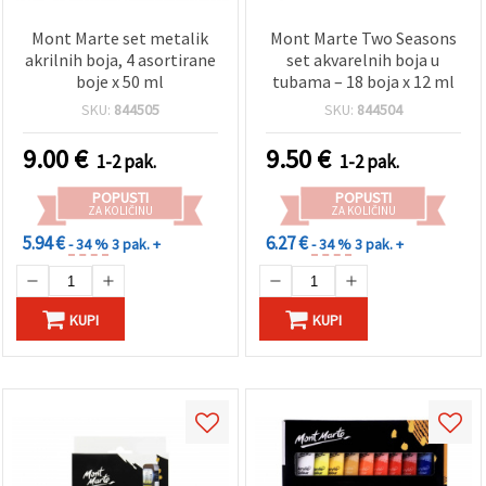
Mont Marte set metalik
Mont Marte Two Seasons
akrilnih boja, 4 asortirane
set akvarelnih boja u
boje x 50 ml
tubama – 18 boja x 12 ml
SKU:
844505
SKU:
844504
9.00
€
9.50
€
1-2 pak.
1-2 pak.
POPUSTI
POPUSTI
ZA KOLIČINU
ZA KOLIČINU
5.94 €
6.27 €
- 34 %
3 pak. +
- 34 %
3 pak. +
KUPI
KUPI