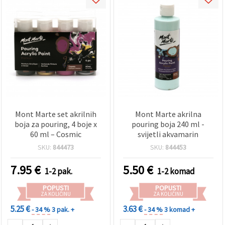
Mont Marte set akrilnih
Mont Marte akrilna
boja za pouring, 4 boje x
pouring boja 240 ml -
60 ml – Cosmic
svijetli akvamarin
SKU:
844473
SKU:
844453
7.95
€
5.50
€
1-2 pak.
1-2 komad
POPUSTI
POPUSTI
ZA KOLIČINU
ZA KOLIČINU
5.25 €
3.63 €
- 34 %
3 pak. +
- 34 %
3 komad +