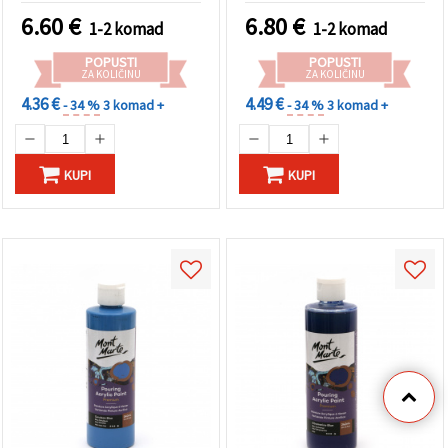
6.60
€
6.80
€
1-2 komad
1-2 komad
POPUSTI
POPUSTI
ZA KOLIČINU
ZA KOLIČINU
4.36 €
4.49 €
- 34 %
3 komad +
- 34 %
3 komad +
KUPI
KUPI