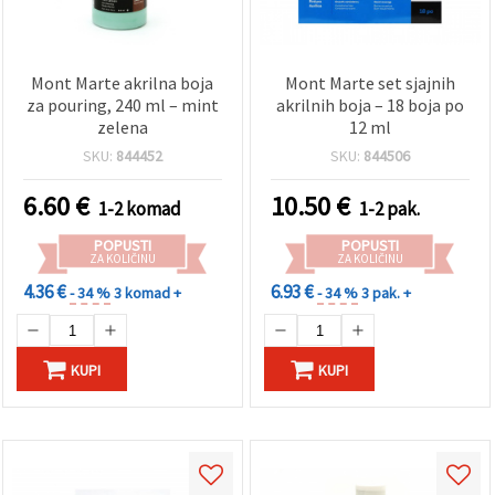
Mont Marte akrilna boja
Mont Marte set sjajnih
za pouring, 240 ml – mint
akrilnih boja – 18 boja po
zelena
12 ml
SKU:
844452
SKU:
844506
6.60
€
10.50
€
1-2 komad
1-2 pak.
POPUSTI
POPUSTI
ZA KOLIČINU
ZA KOLIČINU
4.36 €
6.93 €
- 34 %
3 komad +
- 34 %
3 pak. +
KUPI
KUPI