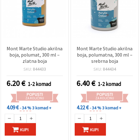
Mont Marte Studio akrilna
Mont Marte Studio akrilna
boja, polumat, 300 ml –
boja, polumatna, 300 ml –
zlatna boja
srebrna boja
SKU:
844433
SKU:
844434
6.20
€
6.40
€
1-2 komad
1-2 komad
POPUSTI
POPUSTI
ZA KOLIČINU
ZA KOLIČINU
4.09 €
4.22 €
- 34 %
3 komad +
- 34 %
3 komad +
KUPI
KUPI