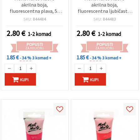
akrilna boja,
akrilna boja,
fluorescentna plava, 50
fluorescentna ljubičasta,
ml
50 ml
SKU:
844484
SKU:
844483
2.80
€
2.80
€
1-2 komad
1-2 komad
POPUSTI
POPUSTI
ZA KOLIČINU
ZA KOLIČINU
1.85 €
1.85 €
- 34 %
3 komad +
- 34 %
3 komad +
KUPI
KUPI