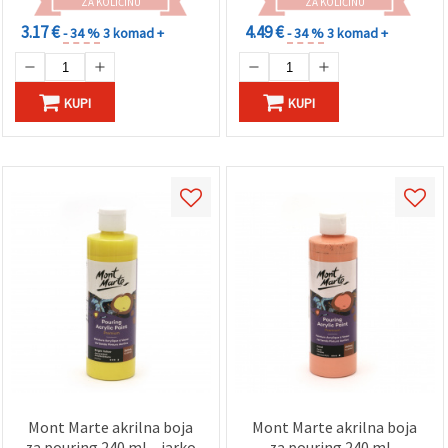
ZA KOLIČINU
ZA KOLIČINU
3.17 €
4.49 €
- 34 %
3 komad +
- 34 %
3 komad +
KUPI
KUPI
Mont Marte akrilna boja
Mont Marte akrilna boja
za pouring 240 ml – jarko
za pouring 240 ml -