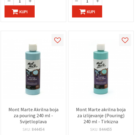
KUPI
KUPI
Mont Marte Akrilna boja
Mont Marte akrilna boja
za pouring 240 ml -
za izlijevanje (Pouring)
Svijetloplava
240 ml - Tirkizna
SKU:
844454
SKU:
844455