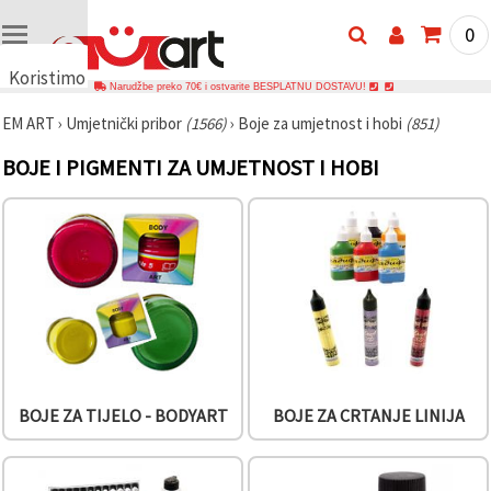
0
Koristimo
Narudžbe preko 70€ i ostvarite BESPLATNU DOSTAVU!
kolačiće
EM ART
›
Umjetnički pribor
(1566)
›
Boje za umjetnost i hobi
(851)
🍪
Koristimo
BOJE I PIGMENTI ZA UMJETNOST I HOBI
kolačiće i
slične
tehnologije
kako bismo
osigurali
ispravno
funkcioniranje
web-
stranice,
poboljšali
vaše
korisničko
iskustvo i,
uz vašu
privolu,
BOJE ZA TIJELO - BODYART
BOJE ZA CRTANJE LINIJA
analizirali
promet te
prikazivali
relevantniji