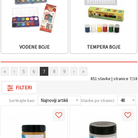
VODENE BOJE
TEMPERA BOJE
«
‹
5
6
7
8
9
›
»
851 stavke | stranice 7/18
FILTERI
Sortirajte kao:
Stavke po stranici: