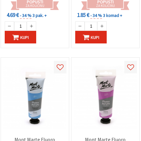
POPUSTI
POPUSTI
ZA KOLIČINU
ZA KOLIČINU
4.69 €
1.85 €
- 34 %
3 pak. +
- 34 %
3 komad +
KUPI
KUPI
Mont Marte Fluoro
Mont Marte Fluoro