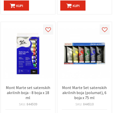
KUPI
KUPI
Mont Marte set satenskih
Mont Marte Set satenskih
akrilnih boja - 8 boja x 18
akrilnih boja (polumat), 6
ml
boja x 75 ml
SKU:
844509
SKU:
844510