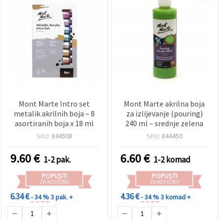
Mont Marte Intro set
Mont Marte akrilna boja
metalik akrilnih boja – 8
za izlijevanje (pouring)
asortiranih boja x 18 ml
240 ml – srednje zelena
SKU:
844508
SKU:
844450
9.60
€
6.60
€
1-2 pak.
1-2 komad
POPUSTI
POPUSTI
ZA KOLIČINU
ZA KOLIČINU
6.34 €
4.36 €
- 34 %
3 pak. +
- 34 %
3 komad +