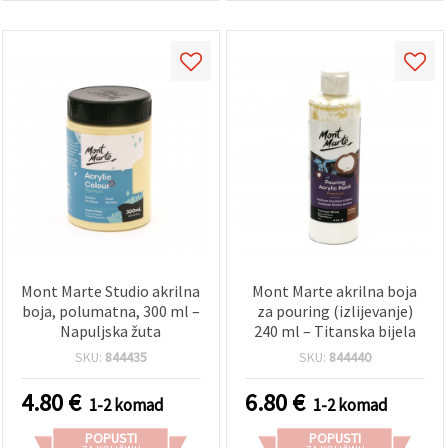
Mont Marte Studio akrilna
Mont Marte akrilna boja
boja, polumatna, 300 ml –
za pouring (izlijevanje)
Napuljska žuta
240 ml – Titanska bijela
SKU:
844435
SKU:
844440
4.80
€
6.80
€
1-2 komad
1-2 komad
POPUSTI
POPUSTI