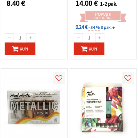
8.40
€
14.00
€
1-2 pak.
POPUSTI
ZA KOLIČINU
9.24 €
- 34 %
3 pak. +
KUPI
KUPI