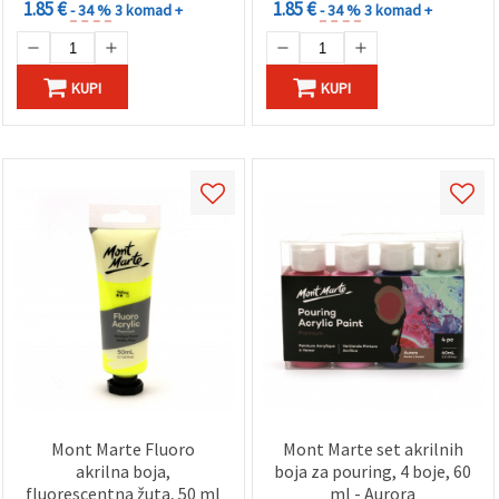
1.85 €
1.85 €
- 34 %
3 komad +
- 34 %
3 komad +
KUPI
KUPI
Mont Marte Fluoro
Mont Marte set akrilnih
akrilna boja,
boja za pouring, 4 boje, 60
fluorescentna žuta, 50 ml
ml - Aurora