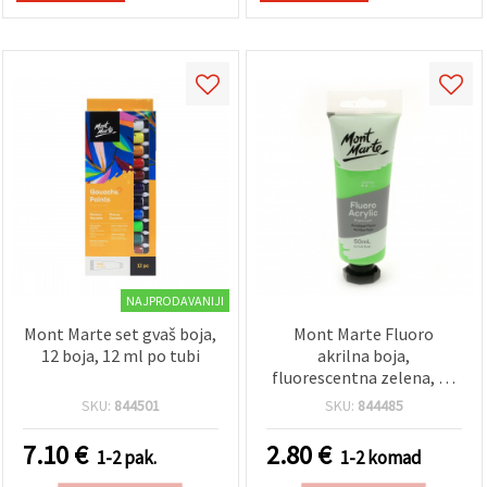
NAJPRODAVANIJI
Mont Marte set gvaš boja,
Mont Marte Fluoro
12 boja, 12 ml po tubi
akrilna boja,
fluorescentna zelena, 50
ml
SKU:
844501
SKU:
844485
7.10
€
2.80
€
1-2 pak.
1-2 komad