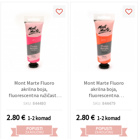
Mont Marte Fluoro
Mont Marte Fluoro
akrilna boja,
akrilna boja,
fluorescentna ružičasta,
fluorescentna
50 ml
narančasta, 50 ml
SKU:
844480
SKU:
844479
2.80
€
2.80
€
1-2 komad
1-2 komad
POPUSTI
POPUSTI
ZA KOLIČINU
ZA KOLIČINU