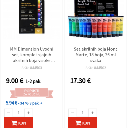
MM Dimension Uvodni
Set akrilnih boja Mont
set, komplet sjajnih
Marte, 18 boja, 36 ml
akrilnih boja visoke
svaka
viskoznosti, 8 boja x 18 ml
SKU:
844503
SKU:
844502
9.00
€
17.30
€
1-2 pak.
POPUSTI
ZA KOLIČINU
5.94 €
- 34 %
3 pak. +
KUPI
KUPI