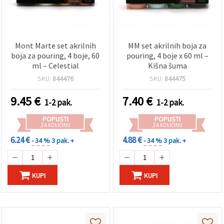
Mont Marte set akrilnih
MM set akrilnih boja za
boja za pouring, 4 boje, 60
pouring, 4 boje x 60 ml –
ml – Celestial
Kišna šuma
SKU:
844476
SKU:
844475
9.45
€
7.40
€
1-2 pak.
1-2 pak.
POPUSTI
POPUSTI
ZA KOLIČINU
ZA KOLIČINU
6.24 €
4.88 €
- 34 %
3 pak. +
- 34 %
3 pak. +
KUPI
KUPI