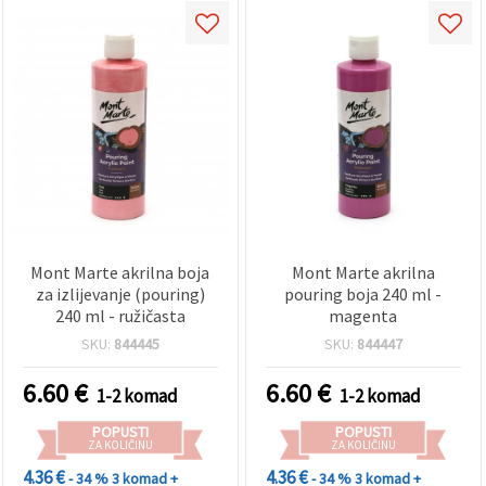
Mont Marte akrilna boja
Mont Marte akrilna
za izlijevanje (pouring)
pouring boja 240 ml -
240 ml - ružičasta
magenta
SKU:
844445
SKU:
844447
6.60
€
6.60
€
1-2 komad
1-2 komad
POPUSTI
POPUSTI
ZA KOLIČINU
ZA KOLIČINU
4.36 €
4.36 €
- 34 %
3 komad +
- 34 %
3 komad +