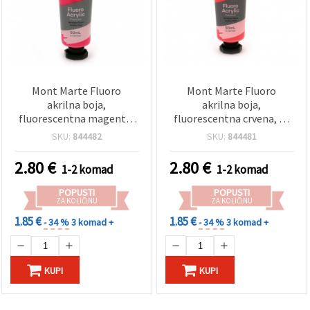
Mont Marte Fluoro
Mont Marte Fluoro
akrilna boja,
akrilna boja,
fluorescentna magenta,
fluorescentna crvena, 50
50 ml
ml
SKU:
844482
SKU:
844481
2.80
€
2.80
€
1-2 komad
1-2 komad
POPUSTI
POPUSTI
ZA KOLIČINU
ZA KOLIČINU
1.85 €
1.85 €
- 34 %
3 komad +
- 34 %
3 komad +
KUPI
KUPI