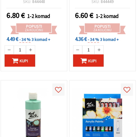
SKU:
844448
SKU:
844449
6.80
€
6.60
€
1-2 komad
1-2 komad
POPUSTI
POPUSTI
ZA KOLIČINU
ZA KOLIČINU
4.49 €
4.36 €
- 34 %
3 komad +
- 34 %
3 komad +
KUPI
KUPI