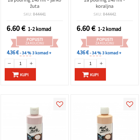
žuta
koraljna
SKU:
844441
SKU:
844442
6.60
€
6.60
€
1-2 komad
1-2 komad
POPUSTI
POPUSTI
ZA KOLIČINU
ZA KOLIČINU
4.36 €
4.36 €
- 34 %
3 komad +
- 34 %
3 komad +
KUPI
KUPI