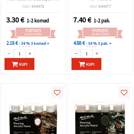
SKU:
844478
SKU:
844477
3.30
€
7.40
€
1-2 komad
1-2 pak.
POPUSTI
POPUSTI
ZA KOLIČINU
ZA KOLIČINU
2.18 €
4.88 €
- 34 %
3 komad +
- 34 %
3 pak. +
KUPI
KUPI