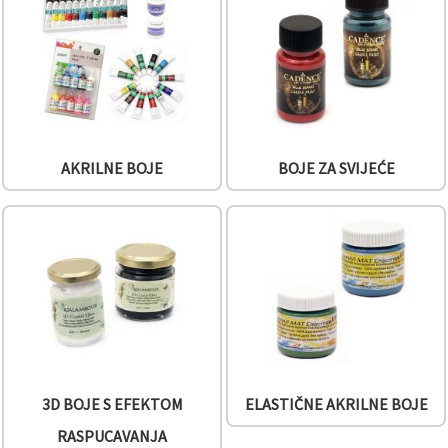
sadržaj i
oglase,
uključujući
uz pomoć
naših
partnera za
analitiku i
marketing.
Možete
pristati na
AKRILNE BOJE
BOJE ZA SVIJEĆE
korištenje
svih
kolačića
klikom na
"Prihvati
sve!" Ili
naznačiti
svoje
preferencije
u
Postavkama
odabirom
određene
vrste
kolačića i
3D BOJE S EFEKTOM
ELASTIČNE AKRILNE BOJE
klikom na
gumb
RASPUCAVANJA