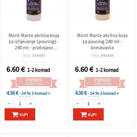
Mont Marte akrilna boja
Mont Marte akrilna boja
za izlijevanje (pouring) -
za pouring 240 ml -
240 ml - prašnjavo
breskvasta
ružičasta
SKU:
844443
SKU:
844444
6.60
€
6.60
€
1-2 komad
1-2 komad
POPUSTI
POPUSTI
ZA KOLIČINU
ZA KOLIČINU
4.36 €
4.36 €
- 34 %
3 komad +
- 34 %
3 komad +
KUPI
KUPI