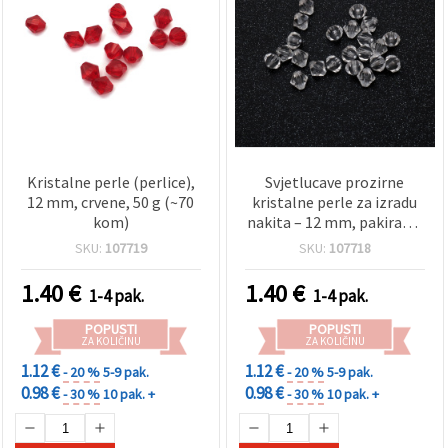
Kristalne perle (perlice),
Svjetlucave prozirne
12 mm, crvene, 50 g (~70
kristalne perle za izradu
kom)
nakita – 12 mm, pakiranje
~70 kom (50 g)
SKU:
107719
SKU:
107718
1.40
€
1.40
€
1-4 pak.
1-4 pak.
POPUSTI
POPUSTI
ZA KOLIČINU
ZA KOLIČINU
1.12 €
1.12 €
- 20 %
5-9 pak.
- 20 %
5-9 pak.
0.98 €
0.98 €
- 30 %
10 pak. +
- 30 %
10 pak. +