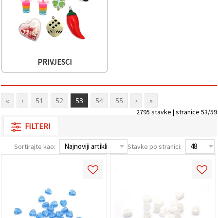
PRIVJESCI
«
‹
51
52
53
54
55
›
»
2795 stavke | stranice 53/59
FILTERI
Sortirajte kao:
Stavke po stranici: