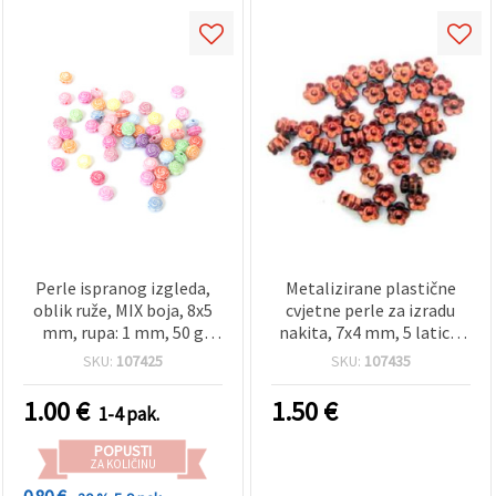
Perle ispranog izgleda,
Metalizirane plastične
oblik ruže, MIX boja, 8x5
cvjetne perle za izradu
mm, rupa: 1 mm, 50 g
nakita, 7x4 mm, 5 latica,
(~250 kom)
crvene - 50 g
SKU:
107425
SKU:
107435
1.00
€
1.50
€
1-4 pak.
POPUSTI
ZA KOLIČINU