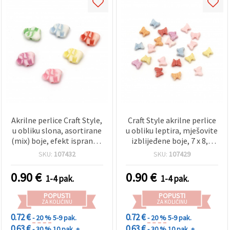
Akrilne perlice Craft Style,
Craft Style akrilne perlice
u obliku slona, asortirane
u obliku leptira, mješovite
(mix) boje, efekt ispranog
izblijeđene boje, 7 x 8,5
izgleda, 11x9 mm, rupa 1
mm, rupa 1,5 mm – 50 g
SKU:
107432
SKU:
107429
mm – 50 g (~145 kom.)
(~320 kom)
0.90
€
0.90
€
1-4 pak.
1-4 pak.
POPUSTI
POPUSTI
ZA KOLIČINU
ZA KOLIČINU
0.72 €
0.72 €
- 20 %
5-9 pak.
- 20 %
5-9 pak.
0.63 €
0.63 €
- 30 %
10 pak. +
- 30 %
10 pak. +