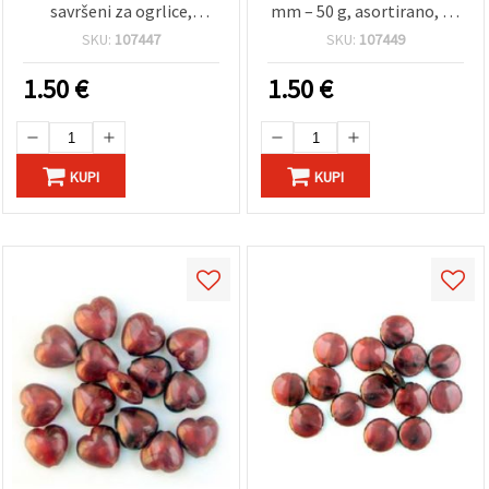
savršeni za ogrlice,
mm – 50 g, asortirano, za
narukvice i uradi-sam
ogrlice, narukvice i DIY
SKU:
107447
SKU:
107449
projekte izrade nakita
izradu nakita
1.50
€
1.50
€
KUPI
KUPI