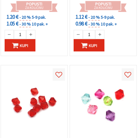
POPUSTI
POPUSTI
ZA KOLIČINU
ZA KOLIČINU
1.20 €
1.12 €
- 20 %
5-9 pak.
- 20 %
5-9 pak.
1.05 €
0.98 €
- 30 %
10 pak. +
- 30 %
10 pak. +
KUPI
KUPI