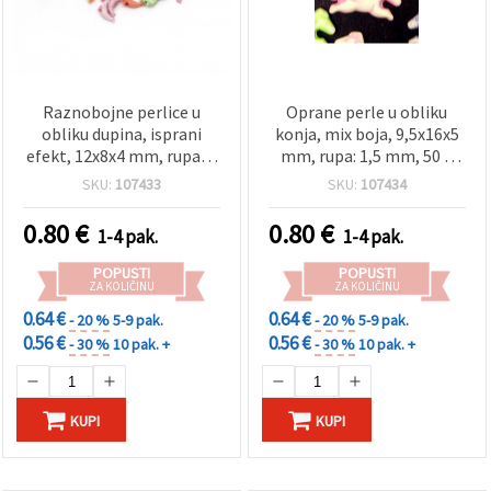
Raznobojne perlice u
Oprane perle u obliku
obliku dupina, isprani
konja, mix boja, 9,5x16x5
efekt, 12x8x4 mm, rupa: 1
mm, rupa: 1,5 mm, 50 g
mm, 50 g (~340 kom)
(~120 kom)
SKU:
107433
SKU:
107434
0.80
€
0.80
€
1-4 pak.
1-4 pak.
POPUSTI
POPUSTI
ZA KOLIČINU
ZA KOLIČINU
0.64 €
0.64 €
- 20 %
5-9 pak.
- 20 %
5-9 pak.
0.56 €
0.56 €
- 30 %
10 pak. +
- 30 %
10 pak. +
KUPI
KUPI