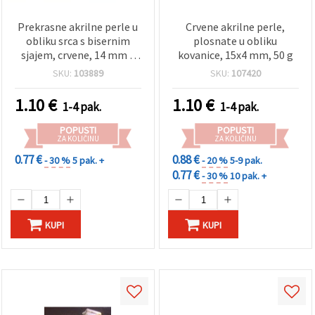
Prekrasne akrilne perle u
Crvene akrilne perle,
obliku srca s bisernim
plosnate u obliku
sjajem, crvene, 14 mm –
kovanice, 15x4 mm, 50 g
pakiranje od 50 g, idealne
SKU:
103889
SKU:
107420
za romantičan nakit,
kreativne narukvice i DIY
1.10
€
1.10
€
1-4 pak.
1-4 pak.
dekoracije
POPUSTI
POPUSTI
ZA KOLIČINU
ZA KOLIČINU
0.77 €
0.88 €
- 30 %
5 pak. +
- 20 %
5-9 pak.
0.77 €
- 30 %
10 pak. +
KUPI
KUPI