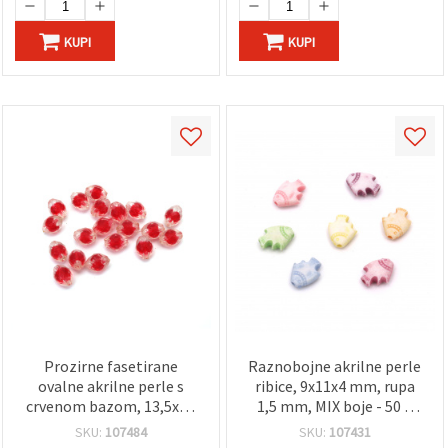
KUPI
KUPI
Prozirne fasetirane
Raznobojne akrilne perle
ovalne akrilne perle s
ribice, 9x11x4 mm, rupa
crvenom bazom, 13,5x10
1,5 mm, MIX boje - 50 g
mm, rupa: 2 mm - 50
(~150 kom)
SKU:
107484
SKU:
107431
grama (~70 kom)