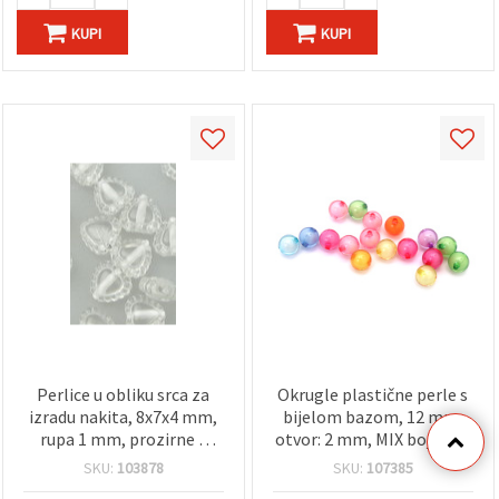
KUPI
KUPI
Perlice u obliku srca za
Okrugle plastične perle s
izradu nakita, 8x7x4 mm,
bijelom bazom, 12 mm,
rupa 1 mm, prozirne s
otvor: 2 mm, MIX boje - 50
bijelim detaljima, 20 g
g (~57 kom)
SKU:
103878
SKU:
107385
(cca 175 kom)