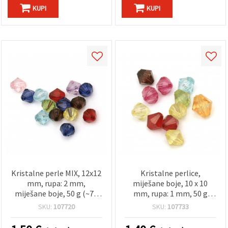
KUPI
KUPI
Kristalne perle MIX, 12x12
Kristalne perlice,
mm, rupa: 2 mm,
miješane boje, 10 x 10
miješane boje, 50 g (~70
mm, rupa: 1 mm, 50 g
kom)
(~120 kom)
SKU:
107720
SKU:
107733