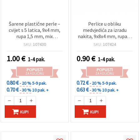
Šarene plastične perle –
Perlice u obliku
cvijet s 5 latica, 9x4 mm,
medvjedića za izradu
rupa 1,5 mm, mix
nakita, 9x8x4 mm, rupa: 2
pastelnih boja, 50 g (~280
mm, mix izblijedjelih boja
SKU:
107430
SKU:
107424
kom)
– 50 g (~230 kom.)
1.00
€
0.90
€
1-4 pak.
1-4 pak.
POPUSTI
POPUSTI
ZA KOLIČINU
ZA KOLIČINU
0.80 €
0.72 €
- 20 %
5-9 pak.
- 20 %
5-9 pak.
0.70 €
0.63 €
- 30 %
10 pak. +
- 30 %
10 pak. +
KUPI
KUPI