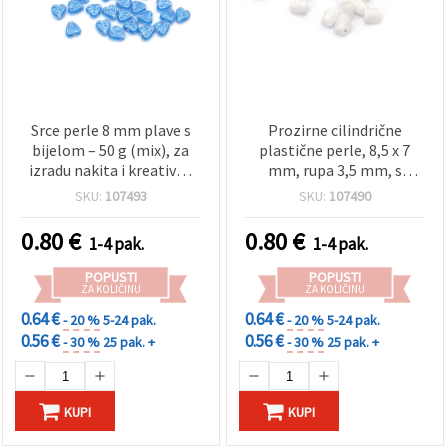
Srce perle 8 mm plave s
Prozirne cilindrične
bijelom – 50 g (mix), za
plastične perle, 8,5 x 7
izradu nakita i kreativne
mm, rupa 3,5 mm, s
hobby radove
bijelim detaljima, 20 g
SKU:
107493
SKU:
107490
(~75 kom)
0.80
€
0.80
€
1-4 pak.
1-4 pak.
POPUSTI
POPUSTI
ZA KOLIČINU
ZA KOLIČINU
0.64 €
0.64 €
- 20 %
5-24 pak.
- 20 %
5-24 pak.
0.56 €
0.56 €
- 30 %
25 pak. +
- 30 %
25 pak. +
KUPI
KUPI