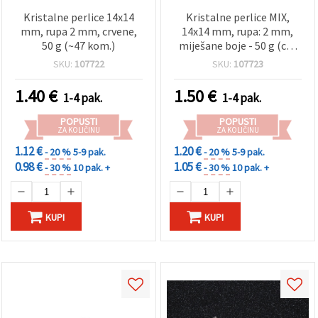
Kristalne perlice 14x14
Kristalne perlice MIX,
mm, rupa 2 mm, crvene,
14x14 mm, rupa: 2 mm,
50 g (~47 kom.)
miješane boje - 50 g (cca
47 kom.)
SKU:
107722
SKU:
107723
1.40
€
1.50
€
1-4 pak.
1-4 pak.
POPUSTI
POPUSTI
ZA KOLIČINU
ZA KOLIČINU
1.12 €
1.20 €
- 20 %
5-9 pak.
- 20 %
5-9 pak.
0.98 €
1.05 €
- 30 %
10 pak. +
- 30 %
10 pak. +
KUPI
KUPI