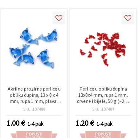
Akrilne prozirne perlice u
Perlice u obliku dupina
obliku dupina, 13 x 8 x 4
13x8x4 mm, rupa 1 mm,
mm, rupa 1 mm, plava i
crvene i bijele, 50 g (~290
bijela (mješovito), 20 g
kom)
SKU:
107488
SKU:
107487
(~120 kom)
1.00
€
1.20
€
1-4 pak.
1-4 pak.
POPUSTI
POPUSTI
ZA KOLIČINU
ZA KOLIČINU