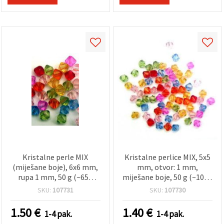
Kristalne perle MIX
Kristalne perlice MIX, 5x5
(miješane boje), 6x6 mm,
mm, otvor: 1 mm,
rupa 1 mm, 50 g (~650
miješane boje, 50 g (~1000
kom), za izradu nakita
kom.)
SKU:
107731
SKU:
107730
1.50
€
1.40
€
1-4 pak.
1-4 pak.