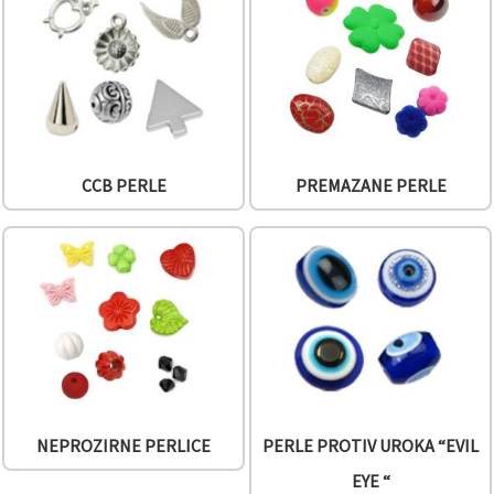
sadržaj i
oglase,
uključujući
uz pomoć
naših
partnera za
analitiku i
marketing.
Možete
pristati na
CCB PERLE
PREMAZANE PERLE
korištenje
svih
kolačića
klikom na
"Prihvati
sve!" Ili
naznačiti
svoje
preferencije
u
Postavkama
odabirom
određene
vrste
kolačića i
NEPROZIRNE PERLICE
PERLE PROTIV UROKA “EVIL
klikom na
gumb
EYE “