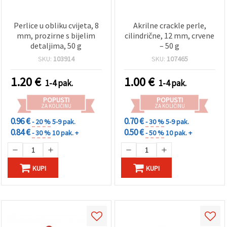
Perlice u obliku cvijeta, 8
Akrilne crackle perle,
mm, prozirne s bijelim
cilindrične, 12 mm, crvene
detaljima, 50 g
– 50 g
SKU:
103914
SKU:
107465
1.20
€
1.00
€
1-4 pak.
1-4 pak.
POPUSTI
POPUSTI
ZA KOLIČINU
ZA KOLIČINU
0.96 €
0.70 €
- 20 %
5-9 pak.
- 30 %
5-9 pak.
0.84 €
0.50 €
- 30 %
10 pak. +
- 50 %
10 pak. +
KUPI
KUPI