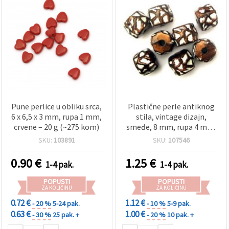
Pune perlice u obliku srca,
Plastične perle antiknog
6 x 6,5 x 3 mm, rupa 1 mm,
stila, vintage dizajn,
crvene – 20 g (~275 kom)
smeđe, 8 mm, rupa 4 mm,
pakiranje 21 kom
SKU:
103891
SKU:
107546
0.90
€
1.25
€
1-4 pak.
1-4 pak.
POPUSTI
POPUSTI
ZA KOLIČINU
ZA KOLIČINU
0.72 €
1.12 €
- 20 %
5-24 pak.
- 10 %
5-9 pak.
0.63 €
1.00 €
- 30 %
25 pak. +
- 20 %
10 pak. +