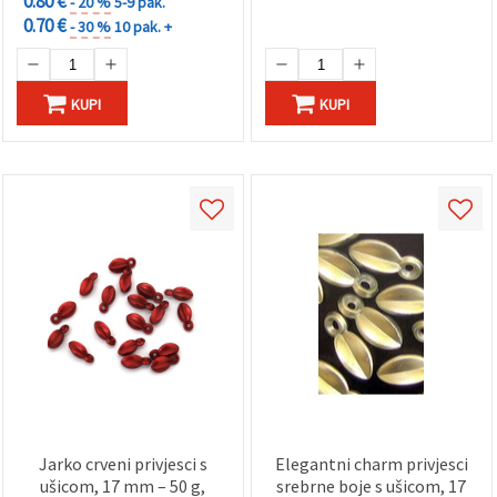
0.80 €
- 20 %
5-9 pak.
0.70 €
- 30 %
10 pak. +
KUPI
KUPI
Jarko crveni privjesci s
Elegantni charm privjesci
ušicom, 17 mm – 50 g,
srebrne boje s ušicom, 17