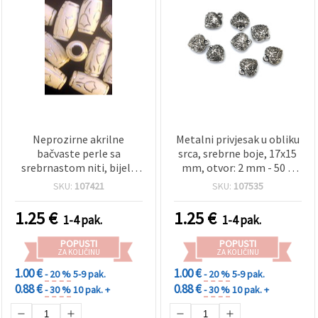
Neprozirne akrilne
Metalni privjesak u obliku
bačvaste perle sa
srca, srebrne boje, 17x15
srebrnastom niti, bijele
mm, otvor: 2 mm - 50 g
16x9 mm, rupa 4 mm – 50
(~62 kom)
SKU:
107421
SKU:
107535
g ~85 kom
1.25
€
1.25
€
1-4 pak.
1-4 pak.
POPUSTI
POPUSTI
ZA KOLIČINU
ZA KOLIČINU
1.00 €
1.00 €
- 20 %
5-9 pak.
- 20 %
5-9 pak.
0.88 €
0.88 €
- 30 %
10 pak. +
- 30 %
10 pak. +