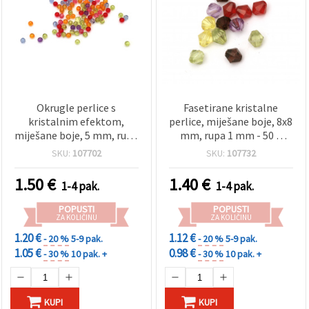
Okrugle perlice s
Fasetirane kristalne
kristalnim efektom,
perlice, miješane boje, 8x8
miješane boje, 5 mm, rupa
mm, rupa 1 mm - 50 g
1 mm, pakiranje 50 g
(~240 kom)
SKU:
107702
SKU:
107732
(~750 kom.) – za izradu
nakita, narukvica i
1.50
€
1.40
€
1-4 pak.
1-4 pak.
dekoracija
POPUSTI
POPUSTI
ZA KOLIČINU
ZA KOLIČINU
1.20 €
1.12 €
- 20 %
5-9 pak.
- 20 %
5-9 pak.
1.05 €
0.98 €
- 30 %
10 pak. +
- 30 %
10 pak. +
KUPI
KUPI