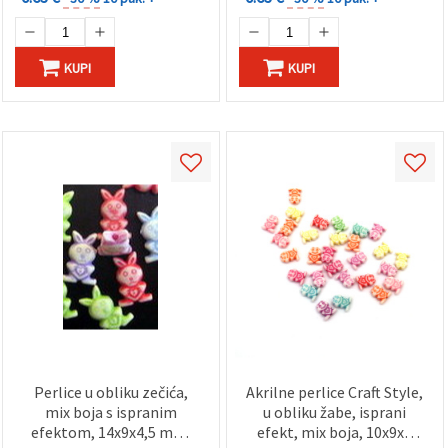
KUPI
KUPI
Perlice u obliku zečića,
Akrilne perlice Craft Style,
mix boja s ispranim
u obliku žabe, isprani
efektom, 14x9x4,5 mm,
efekt, mix boja, 10x9x4