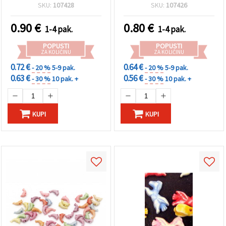
rupa 1 mm - 50 g (~125
mm, rupa: 1.5 mm, 50 g
SKU:
107428
SKU:
107426
kom)
(cca 210 kom)
0.90
€
0.80
€
1-4 pak.
1-4 pak.
POPUSTI
POPUSTI
ZA KOLIČINU
ZA KOLIČINU
0.72 €
0.64 €
- 20 %
5-9 pak.
- 20 %
5-9 pak.
0.63 €
0.56 €
- 30 %
10 pak. +
- 30 %
10 pak. +
KUPI
KUPI