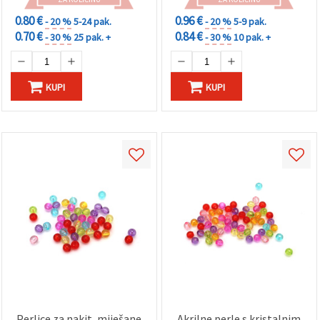
0.80 €
0.96 €
- 20 %
5-24 pak.
- 20 %
5-9 pak.
0.70 €
0.84 €
- 30 %
25 pak. +
- 30 %
10 pak. +
KUPI
KUPI
Perlice za nakit, miješane
Akrilne perle s kristalnim