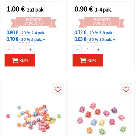
1.00
€
0.90
€
za1 pak.
1-4 pak.
POPUSTI
POPUSTI
ZA KOLIČINU
ZA KOLIČINU
0.80 €
0.72 €
- 20 %
2-4 pak.
- 20 %
5-9 pak.
0.70 €
0.63 €
- 30 %
5 pak. +
- 30 %
10 pak. +
KUPI
KUPI