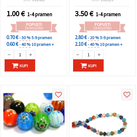
za izradu nakita, ogrlica,
narukvica i dekorativnih
1.00
€
3.50
€
1-4 pramen
1-4 pramen
rukotvorina
POPUSTI
POPUSTI
ZA KOLIČINU
ZA KOLIČINU
0.70 €
2.80 €
- 30 %
5-9 pramen
- 20 %
5-9 pramen
0.60 €
2.10 €
- 40 %
10 pramen +
- 40 %
10 pramen +
KUPI
KUPI