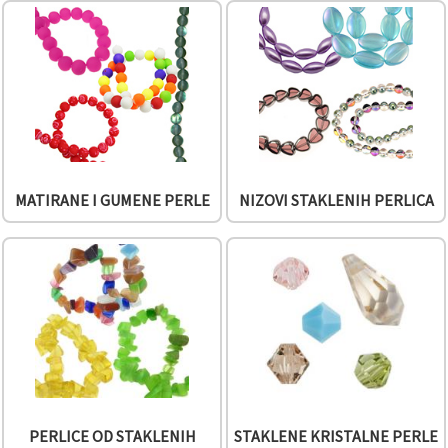
sadržaj i
oglase,
uključujući
uz pomoć
naših
partnera za
analitiku i
marketing.
Možete
pristati na
korištenje
svih
MATIRANE I GUMENE PERLE
NIZOVI STAKLENIH PERLICA
kolačića
klikom na
"Prihvati
sve!" Ili
naznačiti
svoje
preferencije
u
Postavkama
odabirom
određene
vrste
kolačića i
klikom na
gumb
PERLICE OD STAKLENIH
STAKLENE KRISTALNE PERLE