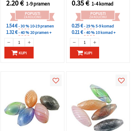
2.20
€
0.35
€
1-9 pramen
1-4 komad
POPUSTI
POPUSTI
ZA KOLIČINU
ZA KOLIČINU
1.54 €
0.25 €
- 30 %
10-19 pramen
- 29 %
5-9 komad
1.32 €
0.21 €
- 40 %
20 pramen +
- 40 %
10 komad +
KUPI
KUPI