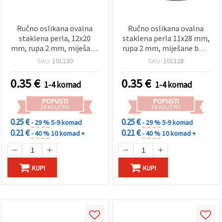
Ručno oslikana ovalna
Ručno oslikana ovalna
staklena perla, 12x20
staklena perla 11x28 mm,
mm, rupa 2 mm, miješane
rupa 2 mm, miješane boje
boje - 1 komad
- 1 komad
SKU:
101130
SKU:
101128
0.35
€
0.35
€
1-4 komad
1-4 komad
POPUSTI
POPUSTI
ZA KOLIČINU
ZA KOLIČINU
0.25 €
0.25 €
- 29 %
5-9 komad
- 29 %
5-9 komad
0.21 €
0.21 €
- 40 %
10 komad +
- 40 %
10 komad +
KUPI
KUPI