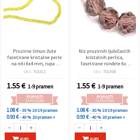
Prozirne limun-žute
Niz prozirnih ljubičastih
fasetirane kristalne perle
kristalnih perlica,
na niti 6x4 mm, rupa 1
fasetirane rondele 6x4
mm – savršene za izradu
mm, rupa 1 mm, oko 88
SKU:
702311
SKU:
702308
nakita, modne dodatke i
kom za DIY izradu nakita i
dekorativne DIY projekte,
rukotvorine
1.55
€
1.55
€
1-9 pramen
1-9 pramen
~88 kom
POPUSTI
POPUSTI
ZA KOLIČINU
ZA KOLIČINU
1.08 €
1.08 €
- 30 %
10-19 pramen
- 30 %
10-19 pramen
0.93 €
0.93 €
- 40 %
20 pramen +
- 40 %
20 pramen +
KUPI
KUPI