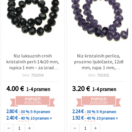
Niz luksuznih crnih
Niz kristalnih perlica,
kristalnih perli 14x10 mm,
prozirno ljubičaste, 12x8
rupica 1 mm – za izradu
mm, rupa: 1 mm,
nakita, modne dodatke i
približno 72 kom
SKU:
702304
SKU:
702301
DIY projekte, ~60 kom
4.00
€
3.20
€
1-4 pramen
1-4 pramen
POPUSTI
POPUSTI
ZA KOLIČINU
ZA KOLIČINU
2.80 €
2.24 €
- 30 %
5-9 pramen
- 30 %
5-9 pramen
2.40 €
1.92 €
- 40 %
10 pramen +
- 40 %
10 pramen +