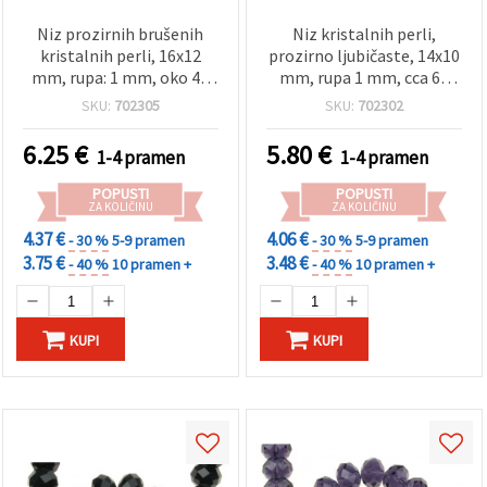
Niz prozirnih brušenih
Niz kristalnih perli,
kristalnih perli, 16x12
prozirno ljubičaste, 14x10
mm, rupa: 1 mm, oko 48
mm, rupa 1 mm, cca 60
kom, materijal za izradu
kom, za izradu nakita i
SKU:
702305
SKU:
702302
nakita (DIY)
rukotvorine
6.25
€
5.80
€
1-4 pramen
1-4 pramen
POPUSTI
POPUSTI
ZA KOLIČINU
ZA KOLIČINU
4.37 €
4.06 €
- 30 %
5-9 pramen
- 30 %
5-9 pramen
3.75 €
3.48 €
- 40 %
10 pramen +
- 40 %
10 pramen +
KUPI
KUPI