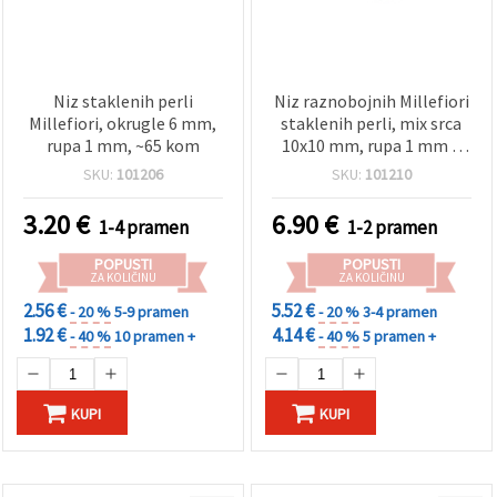
Niz staklenih perli
Niz raznobojnih Millefiori
Millefiori, okrugle 6 mm,
staklenih perli, mix srca
rupa 1 mm, ~65 kom
10x10 mm, rupa 1 mm –
savršeno za izradu nakita,
SKU:
101206
SKU:
101210
modne dodatke i DIY
projekte – ~38 kom
3.20
€
6.90
€
1-4 pramen
1-2 pramen
POPUSTI
POPUSTI
ZA KOLIČINU
ZA KOLIČINU
2.56 €
5.52 €
- 20 %
5-9 pramen
- 20 %
3-4 pramen
1.92 €
4.14 €
- 40 %
10 pramen +
- 40 %
5 pramen +
KUPI
KUPI