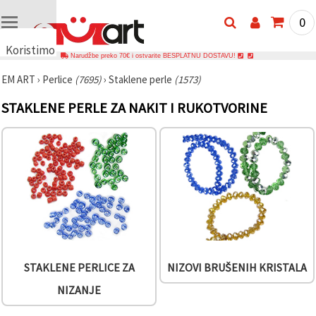
0
Koristimo
Narudžbe preko 70€ i ostvarite BESPLATNU DOSTAVU!
kolačiće
EM ART
›
Perlice
(7695)
›
Staklene perle
(1573)
🍪
Koristimo
STAKLENE PERLE ZA NAKIT I RUKOTVORINE
kolačiće i
slične
tehnologije
kako bismo
osigurali
ispravno
funkcioniranje
web-
stranice,
poboljšali
vaše
korisničko
iskustvo i,
uz vašu
privolu,
STAKLENE PERLICE ZA
NIZOVI BRUŠENIH KRISTALA
analizirali
promet te
NIZANJE
prikazivali
relevantniji