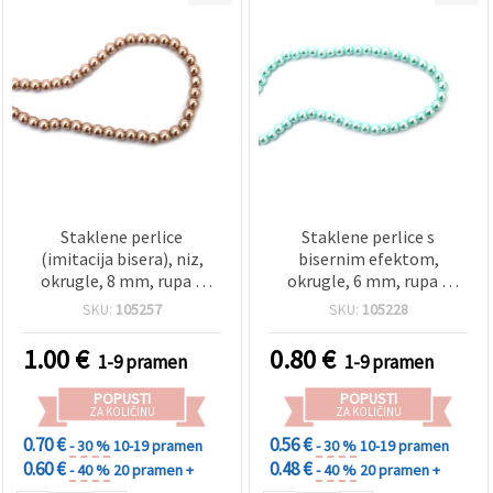
Staklene perlice
Staklene perlice s
(imitacija bisera), niz,
bisernim efektom,
okrugle, 8 mm, rupa 1
okrugle, 6 mm, rupa 1
mm, kapućino, ±80 cm
mm, svijetli akvamarin,
SKU:
105257
SKU:
105228
(~110 kom), za izradu
niz ~80 cm (~140 kom), za
nakita i rukotvorina
DIY izradu nakita i
1.00
€
0.80
€
1-9 pramen
1-9 pramen
dodataka
POPUSTI
POPUSTI
ZA KOLIČINU
ZA KOLIČINU
0.70 €
0.56 €
- 30 %
10-19 pramen
- 30 %
10-19 pramen
0.60 €
0.48 €
- 40 %
20 pramen +
- 40 %
20 pramen +