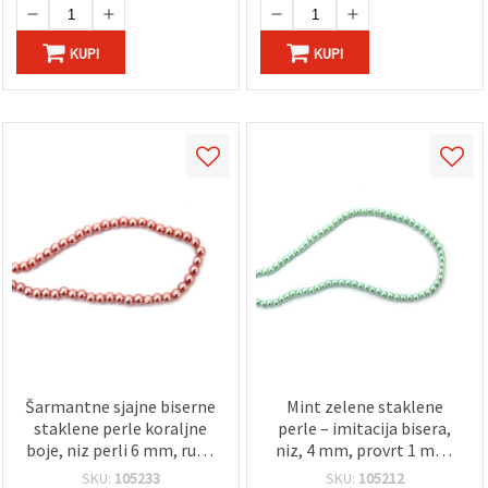
KUPI
KUPI
Šarmantne sjajne biserne
Mint zelene staklene
staklene perle koraljne
perle – imitacija bisera,
boje, niz perli 6 mm, rupa
niz, 4 mm, provrt 1 mm,
1 mm – savršene za
±80 cm, cca 216 kom, za
SKU:
105233
SKU:
105212