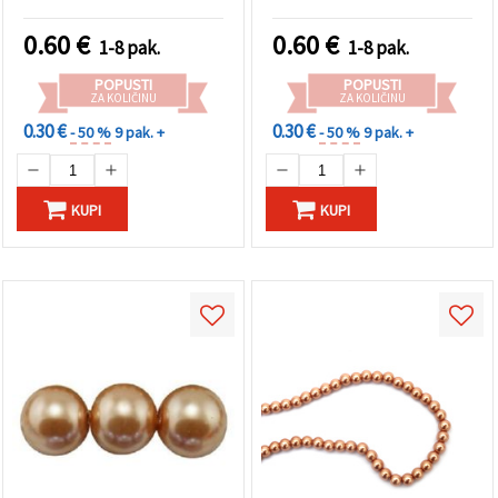
hobi, ručne radove i
dekoraciju
0.60
€
0.60
€
1-8 pak.
1-8 pak.
POPUSTI
POPUSTI
ZA KOLIČINU
ZA KOLIČINU
0.30 €
0.30 €
- 50 %
9 pak. +
- 50 %
9 pak. +
KUPI
KUPI