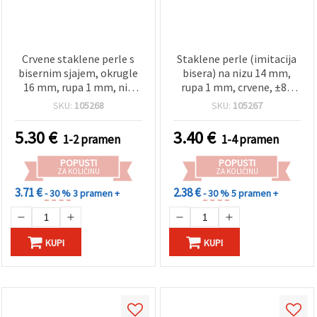
Crvene staklene perle s
Staklene perle (imitacija
bisernim sjajem, okrugle
bisera) na nizu 14 mm,
16 mm, rupa 1 mm, niz
rupa 1 mm, crvene, ±80
~80 cm (~50 kom), za DIY
cm (~60 kom)
SKU:
105268
SKU:
105267
izradu nakita
5.30
€
3.40
€
1-2 pramen
1-4 pramen
POPUSTI
POPUSTI
ZA KOLIČINU
ZA KOLIČINU
3.71 €
2.38 €
- 30 %
3 pramen +
- 30 %
5 pramen +
KUPI
KUPI