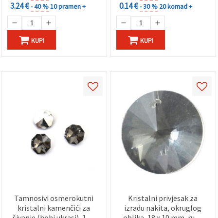
3.24 €
0.14 €
- 40 %
10 pramen +
- 30 %
20 komad +
KUPI
KUPI
Tamnosivi osmerokutni
Kristalni privjesak za
kristalni kamenčići za
izradu nakita, okruglog
šivanje (hobi ukrasi), 14 x
oblika, 18 x 10 mm, rupa