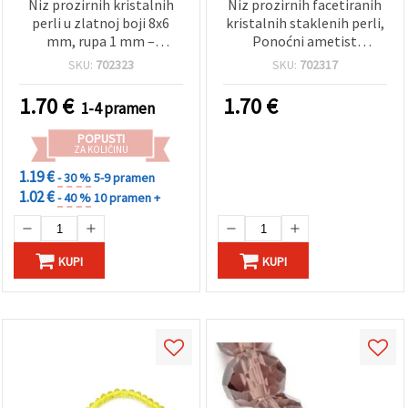
Niz prozirnih kristalnih
Niz prozirnih facetiranih
perli u zlatnoj boji 8x6
kristalnih staklenih perli,
mm, rupa 1 mm –
Ponoćni ametist
savršeno za izradu nakita,
(ljubičasta), 8x6 mm, rupa
SKU:
702323
SKU:
702317
modne dodatke i DIY
1 mm, ~68 kom
dekoracije, oko 68 kom.
1.70
€
1.70
€
1-4 pramen
POPUSTI
ZA KOLIČINU
1.19 €
- 30 %
5-9 pramen
1.02 €
- 40 %
10 pramen +
KUPI
KUPI