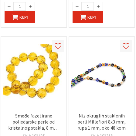
KUPI
KUPI
Smeđe fazetirane
Niz okruglih staklenih
poliedarske perle od
perli Millefiori 8x3 mm,
kristalnog stakla, 8 mm,
rupa 1 mm, oko 48 kom
rupa 1 mm – niz 43 kom
SKU:
101425
SKU:
101213