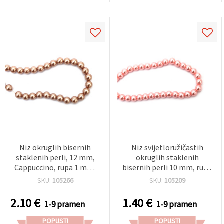
Niz okruglih bisernih
Niz svijetloružičastih
staklenih perli, 12 mm,
okruglih staklenih
Cappuccino, rupa 1 mm,
bisernih perli 10 mm, rupa
cca 70 kom, cca 80 cm, za
Ø 1 mm – idealno za
SKU:
105266
SKU:
105209
izradu nakita i dekoracije
izradu nakita, modnih
dodataka i DIY
2.10
€
1.40
€
1-9 pramen
1-9 pramen
rukotvorina, ~80 cm (~90
kom)
POPUSTI
POPUSTI