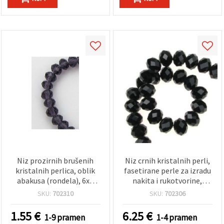
Niz prozirnih brušenih
Niz crnih kristalnih perli,
kristalnih perlica, oblik
fasetirane perle za izradu
abakusa (rondela), 6x4
nakita i rukotvorine,
mm, rupa: 1 mm,
15x12 mm, promjer rupe 2
SKU:
702310
SKU:
702306
ljubičaste, ~88 kom
mm, oko 49 komada
1.55
€
6.25
€
1-9 pramen
1-4 pramen