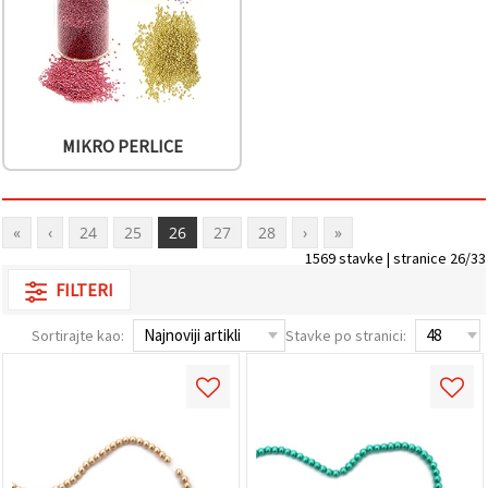
MIKRO PERLICE
«
‹
24
25
26
27
28
›
»
1569 stavke | stranice 26/33
FILTERI
Sortirajte kao:
Stavke po stranici: