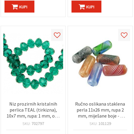
KUPI
KUPI
Niz prozirnih kristalnih
Ručno oslikana staklena
perlica TEAL (tirkizna),
perla 11x26 mm, rupa 2
10x7 mm, rupa: 1 mm, oko
mm, miješane boje - 1
68 kom – za izradu nakita i
kom
SKU:
702797
SKU:
101129
DIY rukotvorine