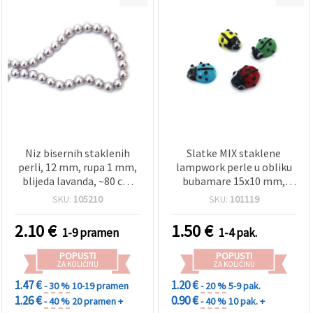
Niz bisernih staklenih
Slatke MIX staklene
perli, 12 mm, rupa 1 mm,
lampwork perle u obliku
blijeda lavanda, ~80 cm
bubamare 15x10 mm,
(~70 kom), za DIY ogrlice,
rupa 1,5–2 mm – savršene
SKU:
105210
SKU:
101119
narukvice i ukrase za
za izradu nakita, dodatke i
odjeću
DIY projekte – pakiranje
2.10
€
1.50
€
1-9 pramen
1-4 pak.
od 4 kom
POPUSTI
POPUSTI
ZA KOLIČINU
ZA KOLIČINU
1.47 €
1.20 €
- 30 %
10-19 pramen
- 20 %
5-9 pak.
1.26 €
0.90 €
- 40 %
20 pramen +
- 40 %
10 pak. +