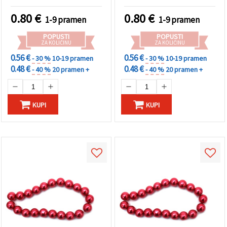
naušnice, narukvice,
izradu nakita
ogrlice i kreativni DIY
0.80
€
0.80
€
1-9 pramen
1-9 pramen
nakit, cca 80 cm (cca 140
kom.)
POPUSTI
POPUSTI
ZA KOLIČINU
ZA KOLIČINU
0.56 €
0.56 €
- 30 %
10-19 pramen
- 30 %
10-19 pramen
0.48 €
0.48 €
- 40 %
20 pramen +
- 40 %
20 pramen +
KUPI
KUPI