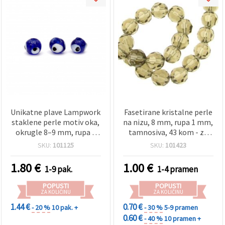
Unikatne plave Lampwork
Fasetirane kristalne perle
staklene perle motiv oka,
na nizu, 8 mm, rupa 1 mm,
okrugle 8–9 mm, rupa 2
tamnosiva, 43 kom - za
mm – idealne za izradu
izradu nakita i DIY
SKU:
101125
SKU:
101423
nakita, amajlije i DIY hobi
projekte
projekte – pakiranje 10
1.80
€
1.00
€
1-9 pak.
1-4 pramen
kom
POPUSTI
POPUSTI
ZA KOLIČINU
ZA KOLIČINU
1.44 €
0.70 €
- 20 %
10 pak. +
- 30 %
5-9 pramen
0.60 €
- 40 %
10 pramen +