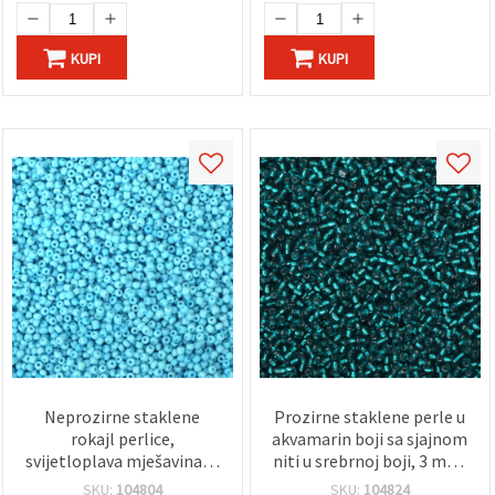
KUPI
KUPI
Neprozirne staklene
Prozirne staklene perle u
rokajl perlice,
akvamarin boji sa sjajnom
svijetloplava mješavina, 2
niti u srebrnoj boji, 3 mm,
mm, 50 g – idealne za
50 g
SKU:
104804
SKU:
104824