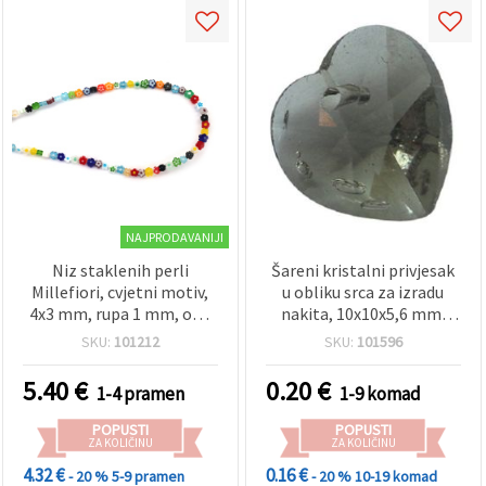
NAJPRODAVANIJI
Niz staklenih perli
Šareni kristalni privjesak
Millefiori, cvjetni motiv,
u obliku srca za izradu
4x3 mm, rupa 1 mm, oko
nakita, 10x10x5,6 mm,
92 kom, mješovito, za
otvor: 0,9 mm
SKU:
101212
SKU:
101596
izradu nakita
5.40
€
0.20
€
1-4 pramen
1-9 komad
POPUSTI
POPUSTI
ZA KOLIČINU
ZA KOLIČINU
4.32 €
0.16 €
- 20 %
5-9 pramen
- 20 %
10-19 komad