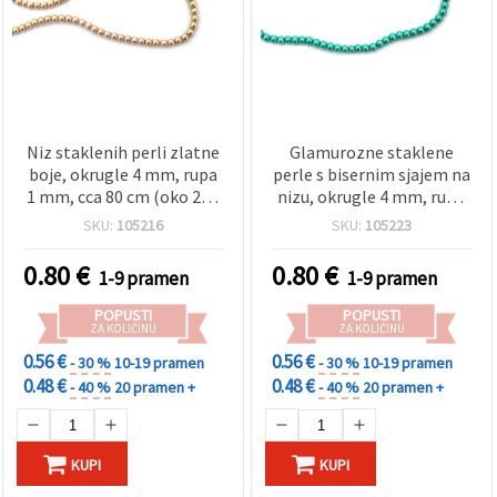
Niz staklenih perli zlatne
Glamurozne staklene
boje, okrugle 4 mm, rupa
perle s bisernim sjajem na
1 mm, cca 80 cm (oko 216
nizu, okrugle 4 mm, rupa
kom), za izradu nakita
1 mm, tamni akvamarin,
SKU:
105216
SKU:
105223
~80 cm (~216 kom), za
izradu nakita i DIY hobi
0.80
€
0.80
€
1-9 pramen
1-9 pramen
projekte
POPUSTI
POPUSTI
ZA KOLIČINU
ZA KOLIČINU
0.56 €
0.56 €
- 30 %
10-19 pramen
- 30 %
10-19 pramen
0.48 €
0.48 €
- 40 %
20 pramen +
- 40 %
20 pramen +
KUPI
KUPI