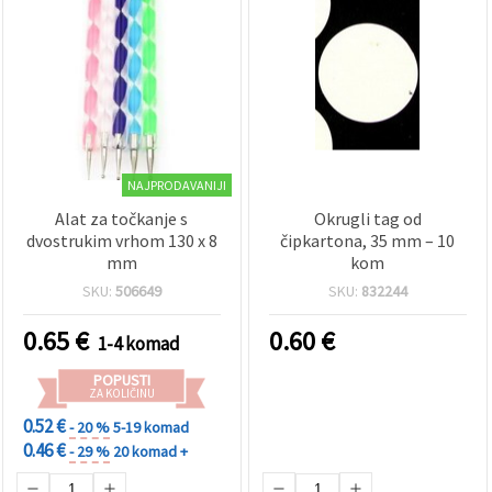
NAJPRODAVANIJI
Alat za točkanje s
Okrugli tag od
dvostrukim vrhom 130 x 8
čipkartona, 35 mm – 10
mm
kom
SKU:
506649
SKU:
832244
0.65
€
0.60
€
1-4 komad
POPUSTI
ZA KOLIČINU
0.52 €
- 20 %
5-19 komad
0.46 €
- 29 %
20 komad +