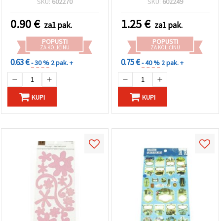
SKU:
602270
SKU:
602249
0.90
€
1.25
€
za1 pak.
za1 pak.
POPUSTI
POPUSTI
ZA KOLIČINU
ZA KOLIČINU
0.63 €
0.75 €
- 30 %
2 pak. +
- 40 %
2 pak. +
KUPI
KUPI