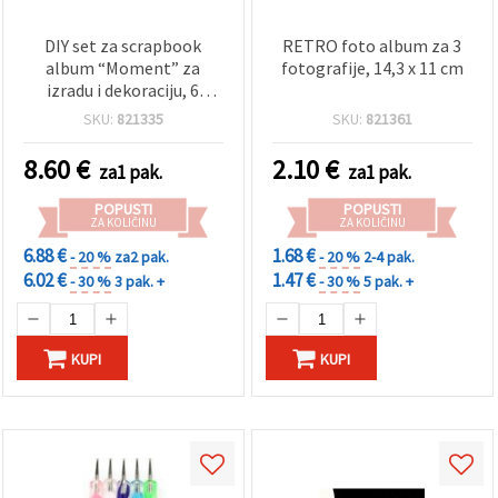
DIY set za scrapbook
RETRO foto album za 3
album “Moment” za
fotografije, 14,3 x 11 cm
izradu i dekoraciju, 6
stranica
SKU:
821335
SKU:
821361
8.60
€
2.10
€
za1 pak.
za1 pak.
POPUSTI
POPUSTI
ZA KOLIČINU
ZA KOLIČINU
6.88 €
1.68 €
- 20 %
za2 pak.
- 20 %
2-4 pak.
6.02 €
1.47 €
- 30 %
3 pak. +
- 30 %
5 pak. +
KUPI
KUPI