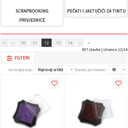
SCRAPBOOKING
PEČATI I JASTUČIĆI ZA TINTU
PRIVJESNICE
«
‹
10
11
12
13
14
›
»
657 stavke | stranice 12/14
FILTERI
Sortirajte kao:
Stavke po stranici: