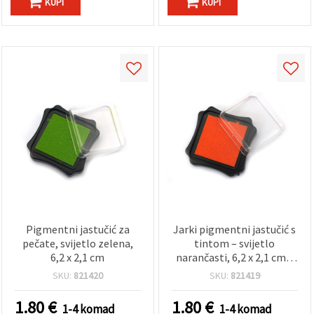
KUPI
KUPI
Pigmentni jastučić za
Jarki pigmentni jastučić s
pečate, svijetlo zelena,
tintom – svijetlo
6,2 x 2,1 cm
narančasti, 6,2 x 2,1 cm –
idealan za pečatiranje,
SKU:
821420
SKU:
821419
scrapbooking i DIY hobi
projekte
1.80
€
1.80
€
1-4 komad
1-4 komad