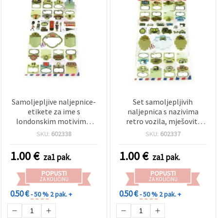
Samoljepljive naljepnice-
Set samoljepljivih
etikete za ime s
naljepnica s nazivima
londonskim motivima,
retro vozila, mješoviti
mješoviti oblici
oblici – za scrapbooking i
SKU:
602338
SKU:
602337
kreativni hobi
1.00
€
1.00
€
za1 pak.
za1 pak.
POPUSTI
POPUSTI
ZA KOLIČINU
ZA KOLIČINU
0.50 €
0.50 €
- 50 %
2 pak. +
- 50 %
2 pak. +