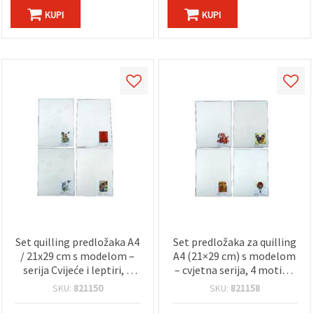
KUPI
KUPI
Set quilling predložaka A4
Set predložaka za quilling
/ 21x29 cm s modelom –
A4 (21×29 cm) s modelom
serija Cvijeće i leptiri, 4
– cvjetna serija, 4 motiva,
dizajna, asortirano – 1
1 kom
SKU:
821150
SKU:
821158
kom