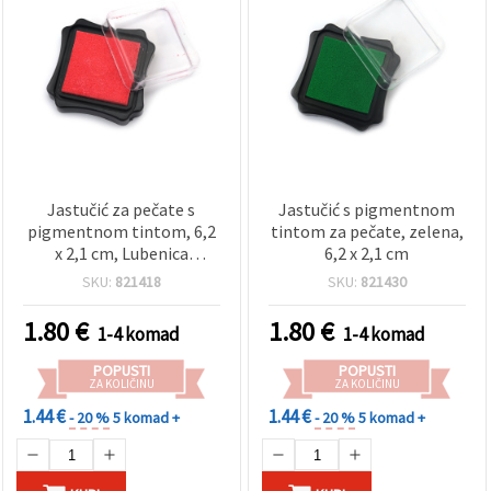
Jastučić za pečate s
Jastučić s pigmentnom
pigmentnom tintom, 6,2
tintom za pečate, zelena,
x 2,1 cm, Lubenica
6,2 x 2,1 cm
(crvena) – za
SKU:
821418
SKU:
821430
scrapbooking, čestitke i
DIY kreativne projekte
1.80
€
1.80
€
1-4 komad
1-4 komad
POPUSTI
POPUSTI
ZA KOLIČINU
ZA KOLIČINU
1.44 €
1.44 €
- 20 %
5 komad +
- 20 %
5 komad +