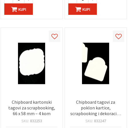
KUPI
KUPI
Chipboard kartonski
Chipboard tagovi za
tagovi za scrapbooking,
poklon kartice,
66 x 58 mm – 4 kom
scrapbooking i dekoraciju,
40 x 48 mm - 6 kom
SKU:
832253
SKU:
832247