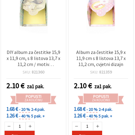
DIY album za čestitke 15,9
Album za čestitke 15,9 x
x 11,9 cm, s 8 listova 13,7 x
11,9 cm s 8 listova 13,7 x
11,2 cm / motiv
11,2 cm, cvjetni dizajn
fotoaparata
SKU:
821360
SKU:
821359
2.10
€
2.10
€
za1 pak.
za1 pak.
POPUSTI
POPUSTI
ZA KOLIČINU
ZA KOLIČINU
1.68 €
1.68 €
- 20 %
2-4 pak.
- 20 %
2-4 pak.
1.26 €
1.26 €
- 40 %
5 pak. +
- 40 %
5 pak. +