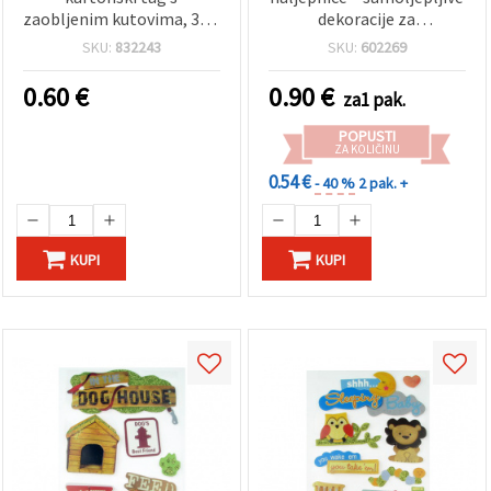
zaobljenim kutovima, 34 x
dekoracije za
34 mm – 10 kom
scrapbooking, dnevnike i
SKU:
832243
SKU:
602269
kreativne projekte
0.60
€
0.90
€
za1 pak.
POPUSTI
ZA KOLIČINU
0.54 €
- 40 %
2 pak. +
KUPI
KUPI