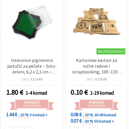
NAJPRODAVANIJI
Intenzivni pigmentni
Kartonske kartice za
jastučić za pečate – žuto-
ručne radove i
zeleni, 6,2 x 2,1 cm –
scrapbooking, 100~110 x
Savršen za pečatiranje,
75~80 x 1 mm, miješani
SKU:
821440
SKU:
820546
scrapbooking i kreativne
motivi
uradi-sam projekte
1.80
€
0.10
€
1-4 komad
1-19 komad
POPUSTI
POPUSTI
ZA KOLIČINU
ZA KOLIČINU
1.44 €
0.08 €
- 20 %
5 komad +
- 20 %
20-49 komad
0.07 €
- 30 %
50 komad +