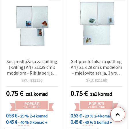
Set predložaka za quilling
Set predložaka za quilling
(kviling) A4 / 21x29 cm s
A4 / 21 x 29 cm s modelom
modelom - Riblja serija, 3
– mješovita serija, 3 vrste
dizajna - 1 kom
– 1 kom
SKU:
821156
SKU:
821160
0.75
€
0.75
€
za1 komad
za1 komad
POPUSTI
POPUSTI
ZA KOLIČINU
ZA KOLIČINU
0.53 €
0.53 €
- 29 %
2-4 komad
- 29 %
2-4 komad
0.45 €
0.45 €
- 40 %
5 komad +
- 40 %
5 komad +