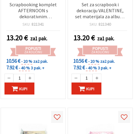
Scrapbooking komplet
Set za scrapbook i
AFTERNOON s
dekoraciju VALENTINE,
dekorativnim
set materijala za album,
materijalima i albumom,
12 listova, 22,5 x 26 cm,
SKU:
821341
SKU:
821340
12 listova, 22,5 x 26 cm
asortirano
13.20
€
13.20
€
za1 pak.
za1 pak.
POPUSTI
POPUSTI
ZA KOLIČINU
ZA KOLIČINU
10.56 €
10.56 €
- 20 %
za2 pak.
- 20 %
za2 pak.
7.92 €
7.92 €
- 40 %
3 pak. +
- 40 %
3 pak. +
KUPI
KUPI