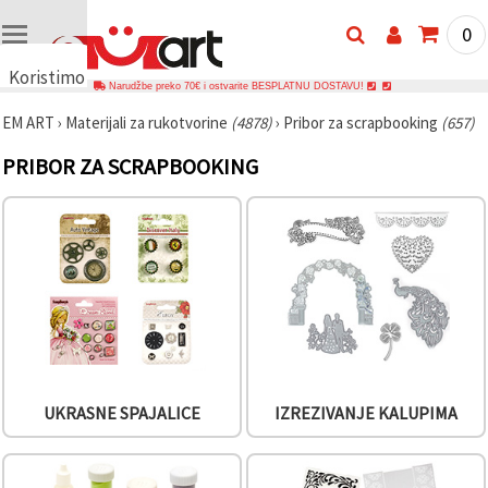
0
Koristimo
Narudžbe preko 70€ i ostvarite BESPLATNU DOSTAVU!
kolačiće
EM ART
›
Materijali za rukotvorine
(4878)
›
Pribor za scrapbooking
(657)
🍪
Koristimo
PRIBOR ZA SCRAPBOOKING
kolačiće i
slične
tehnologije
kako bismo
osigurali
ispravno
funkcioniranje
web-
stranice,
poboljšali
vaše
korisničko
iskustvo i,
uz vašu
privolu,
UKRASNE SPAJALICE
IZREZIVANJE KALUPIMA
analizirali
promet te
prikazivali
relevantniji