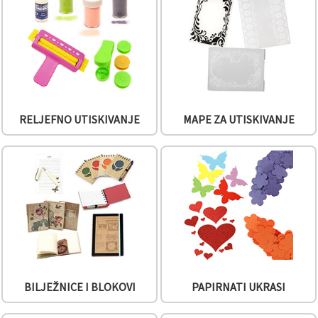
sadržaj i
oglase,
uključujući
uz pomoć
naših
partnera za
analitiku i
marketing.
Možete
pristati na
RELJEFNO UTISKIVANJE
MAPE ZA UTISKIVANJE
korištenje
svih
kolačića
klikom na
"Prihvati
sve!" Ili
naznačiti
svoje
preferencije
u
Postavkama
odabirom
određene
vrste
kolačića i
BILJEŽNICE I BLOKOVI
PAPIRNATI UKRASI
klikom na
gumb