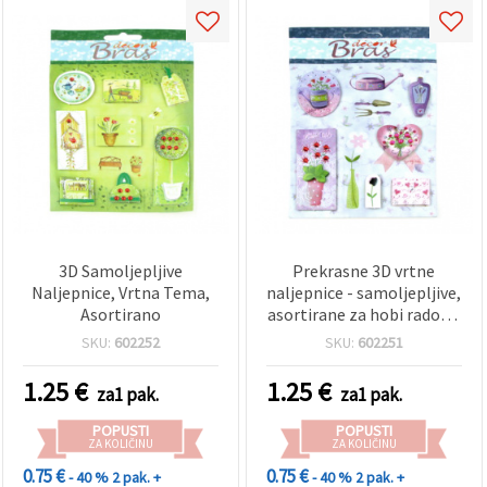
3D Samoljepljive
Prekrasne 3D vrtne
Naljepnice, Vrtna Tema,
naljepnice - samoljepljive,
Asortirano
asortirane za hobi radove,
scrapbooking i uređenje
SKU:
602252
SKU:
602251
doma
1.25
€
1.25
€
za1 pak.
za1 pak.
POPUSTI
POPUSTI
ZA KOLIČINU
ZA KOLIČINU
0.75 €
0.75 €
- 40 %
2 pak. +
- 40 %
2 pak. +