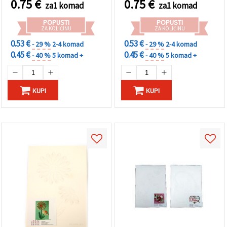
0.75
€
0.75
€
za1 komad
za1 komad
POPUSTI
POPUSTI
ZA KOLIČINU
ZA KOLIČINU
0.53 €
0.53 €
- 29 %
2-4 komad
- 29 %
2-4 komad
0.45 €
0.45 €
- 40 %
5 komad +
- 40 %
5 komad +
KUPI
KUPI