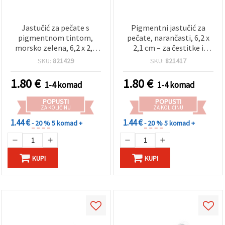
Jastučić za pečate s
Pigmentni jastučić za
pigmentnom tintom,
pečate, narančasti, 6,2 x
morsko zelena, 6,2 x 2,1
2,1 cm – za čestitke i
cm, prozirni poklopac
kartice, scrapbooking,
SKU:
821429
SKU:
821417
dekoracije i uradi sam
(DIY) projekte
1.80
€
1.80
€
1-4 komad
1-4 komad
POPUSTI
POPUSTI
ZA KOLIČINU
ZA KOLIČINU
1.44 €
1.44 €
- 20 %
5 komad +
- 20 %
5 komad +
KUPI
KUPI