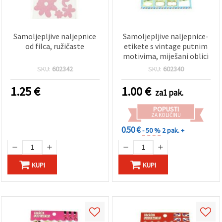
Samoljepljive naljepnice
Samoljepljive naljepnice-
od filca, ružičaste
etikete s vintage putnim
motivima, miješani oblici
SKU:
602342
SKU:
602340
1.25
€
1.00
€
za1 pak.
POPUSTI
ZA KOLIČINU
0.50 €
- 50 %
2 pak. +
KUPI
KUPI