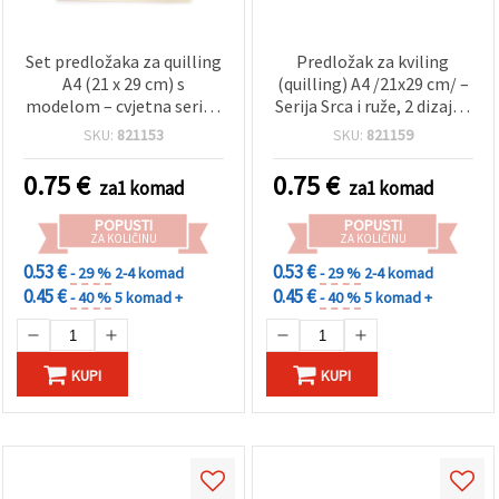
Set predložaka za quilling
Predložak za kviling
A4 (21 x 29 cm) s
(quilling) A4 /21x29 cm/ –
modelom – cvjetna serija,
Serija Srca i ruže, 2 dizajna
2 vrste (asortirano) – 1
– 1 kom
SKU:
821153
SKU:
821159
kom
0.75
€
0.75
€
za1 komad
za1 komad
POPUSTI
POPUSTI
ZA KOLIČINU
ZA KOLIČINU
0.53 €
0.53 €
- 29 %
2-4 komad
- 29 %
2-4 komad
0.45 €
0.45 €
- 40 %
5 komad +
- 40 %
5 komad +
KUPI
KUPI