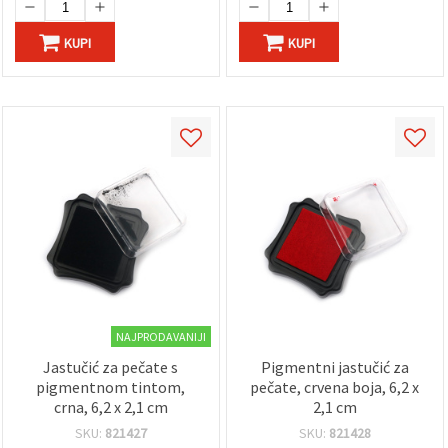
KUPI
KUPI
NAJPRODAVANIJI
Jastučić za pečate s
Pigmentni jastučić za
pigmentnom tintom,
pečate, crvena boja, 6,2 x
crna, 6,2 x 2,1 cm
2,1 cm
SKU:
821427
SKU:
821428