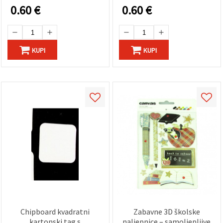
0.60
€
0.60
€
KUPI
KUPI
Chipboard kvadratni
Zabavne 3D školske
kartonski tag s
naljepnice – samoljepljive