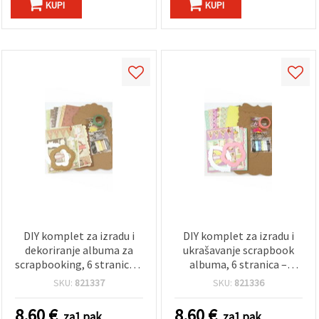
KUPI
KUPI
DIY komplet za izradu i
DIY komplet za izradu i
dekoriranje albuma za
ukrašavanje scrapbook
scrapbooking, 6 stranica –
albuma, 6 stranica –
“Happy Day“
“Sjećanja”
SKU:
821337
SKU:
821336
8.60
€
8.60
€
za1 pak.
za1 pak.