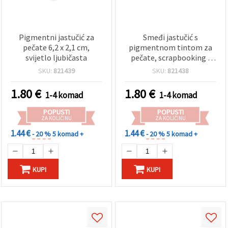
Pigmentni jastučić za
Smeđi jastučić s
pečate 6,2 x 2,1 cm,
pigmentnom tintom za
svijetlo ljubičasta
pečate, scrapbooking i
hobi radove, 6,2 x 2,1 cm
SKU:
821439
SKU:
821438
1.80
€
1.80
€
1-4 komad
1-4 komad
POPUSTI
POPUSTI
ZA KOLIČINU
ZA KOLIČINU
1.44 €
1.44 €
- 20 %
5 komad +
- 20 %
5 komad +
KUPI
KUPI