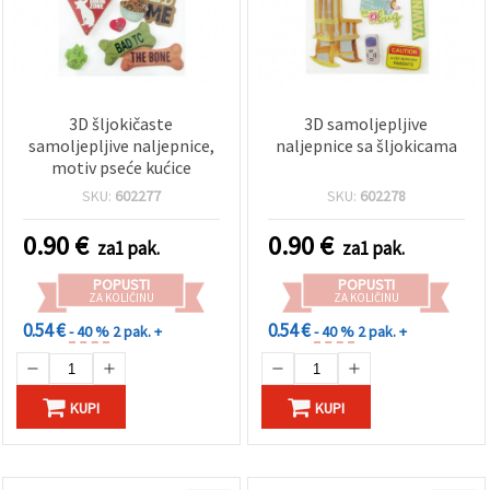
3D šljokičaste
3D samoljepljive
samoljepljive naljepnice,
naljepnice sa šljokicama
motiv pseće kućice
SKU:
602277
SKU:
602278
0.90
€
0.90
€
za1 pak.
za1 pak.
POPUSTI
POPUSTI
ZA KOLIČINU
ZA KOLIČINU
0.54 €
0.54 €
- 40 %
2 pak. +
- 40 %
2 pak. +
KUPI
KUPI