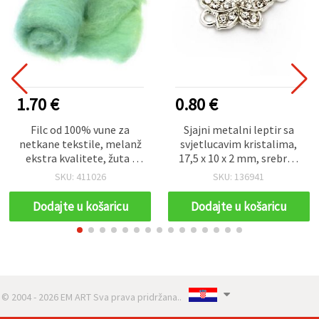
1.70 €
0.80 €
Filc od 100% vune za
Sjajni metalni leptir sa
netkane tekstile, melanž
svjetlucavim kristalima,
ekstra kvalitete, žuta i
17,5 x 10 x 2 mm, srebrna
tirkizna, 700x600 mm, 50
boja, 2 kom — konektor
SKU: 411026
SKU: 136941
g
za izradu nakita i
kreativne projekte
Dodajte u košaricu
Dodajte u košaricu
© 2004 - 2026 EM ART Sva prava pridržana..