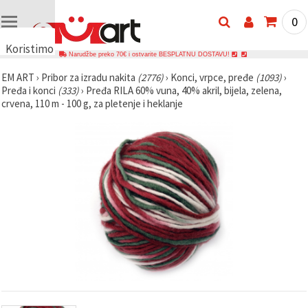
0
Koristimo
Narudžbe preko 70€ i ostvarite BESPLATNU DOSTAVU!
kolačiće
EM ART
›
Pribor za izradu nakita
(2776)
›
Konci, vrpce, pređe
(1093)
›
🍪
Pređa i konci
(333)
›
Pređa RILA 60% vuna, 40% akril, bijela, zelena,
Koristimo
crvena, 110 m - 100 g, za pletenje i heklanje
kolačiće i
slične
tehnologije
kako bismo
osigurali
ispravno
funkcioniranje
web-
stranice,
poboljšali
vaše
korisničko
iskustvo i,
uz vašu
privolu,
analizirali
promet te
prikazivali
relevantniji