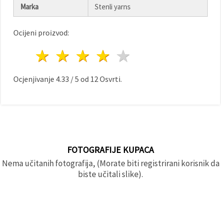
"Spremi".
Marka
Stenli yarns
Prihvati
Ocijeni proizvod:
sve
1 zvijezda
2 zvijezde
3 zvijezde
4 zvijezde
5 zvijezde
Postavke
Ocjenjivanje
4.33
/
5
od
12
Osvrti.
FOTOGRAFIJE KUPACA
Nema učitanih fotografija, (Morate biti registrirani korisnik da
biste učitali slike).