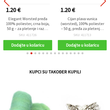
1.20 €
1.20 €
Elegant Worsted pređa
Cijan plava vunica
100% poliester, crna boja,
(worsted), 100% poliester
50 g – za pletenje i razne
– 50 g, pređa za pletenje i
hobi ručne radove
heklanje EM ART
SKU: 411726
SKU: 411713
Dodajte u košaricu
Dodajte u košaricu
KUPCI SU TAKOĐER KUPILI