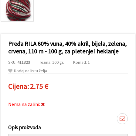
sadržaj i
oglase,
uključujući
uz pomoć
naših
partnera za
analitiku i
marketing.
Pređa RILA 60% vuna, 40% akril, bijela, zelena,
Možete
pristati na
crvena, 110 m - 100 g, za pletenje i heklanje
korištenje
svih
SKU:
411323
Težina: 100 gr.
Komad: 1
kolačića
klikom na
Dodaj na listu želja
"Prihvati
sve!" Ili
naznačiti
Cijena:
2.75 €
svoje
preferencije
u
Postavkama
Nema na zalihi:
odabirom
određene
vrste
kolačića i
klikom na
Opis proizvoda
gumb