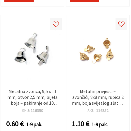
"Spremi".
Prihvati
sve
Postavke
Metalna zvonca, 9,5 x 11
Metalni privjesci –
mm, otvor 2,5 mm, bijela
zvončići, 8x8 mm, rupica 2
boja – pakiranje od 10
mm, boja svijetlog zlata –
kom
pakiranje 10 komada
SKU:
116350
SKU:
116352
0.60
€
1.10
€
1-9 pak.
1-9 pak.