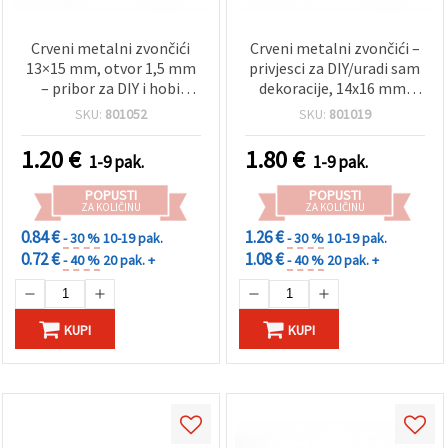
Crveni metalni zvončići
Crveni metalni zvončići –
13×15 mm, otvor 1,5 mm
privjesci za DIY/uradi sam
– pribor za DIY i hobi
dekoracije, 14x16 mm,
dekoracije, set 10 kom
rupa: 2 mm – 10 kom
SKU:
801052
SKU:
801019
1.20
€
1.80
€
1-9 pak.
1-9 pak.
POPUSTI
POPUSTI
ZA KOLIČINU
ZA KOLIČINU
0.84 €
1.26 €
- 30 %
10-19 pak.
- 30 %
10-19 pak.
0.72 €
1.08 €
- 40 %
20 pak. +
- 40 %
20 pak. +
KUPI
KUPI