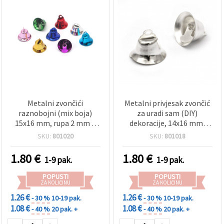
Metalni zvončići
Metalni privjesak zvončić
raznobojni (mix boja)
za uradi sam (DIY)
15x16 mm, rupa 2 mm –
dekoracije, 14x16 mm,
set od 10 komada za DIY
rupa 2 mm, bijela boja - 10
SKU:
801020
SKU:
801018
hobi i dekorativne
kom
projekte
1.80
€
1.80
€
1-9 pak.
1-9 pak.
POPUSTI
POPUSTI
ZA KOLIČINU
ZA KOLIČINU
1.26 €
1.26 €
- 30 %
10-19 pak.
- 30 %
10-19 pak.
1.08 €
1.08 €
- 40 %
20 pak. +
- 40 %
20 pak. +