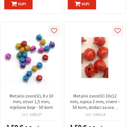
KUPI
KUPI
Metalni zvončići, 8 x 10
Metalni zvončići 10x12
mm, otvor 1,5 mm,
mm, rupica 2 mm, crveni –
mješane boje - 50 kom
50 kom, dodaci za uradi
sam
SKU:
106137
SKU:
106124