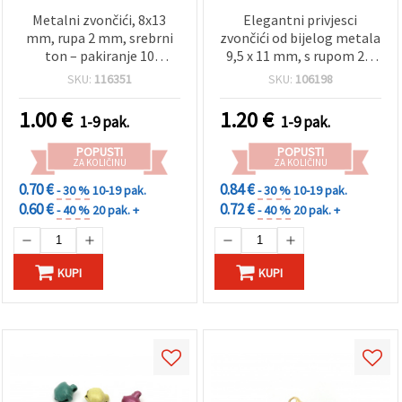
Metalni zvončići, 8x13
Elegantni privjesci
mm, rupa 2 mm, srebrni
zvončići od bijelog metala
ton – pakiranje 10
9,5 x 11 mm, s rupom 2,5
komada
mm – set od 10 za
SKU:
116351
SKU:
106198
kreativne DIY rukotvorine
i dekorativne projekte
1.00
€
1.20
€
1-9 pak.
1-9 pak.
POPUSTI
POPUSTI
ZA KOLIČINU
ZA KOLIČINU
0.70 €
0.84 €
- 30 %
10-19 pak.
- 30 %
10-19 pak.
0.60 €
0.72 €
- 40 %
20 pak. +
- 40 %
20 pak. +
KUPI
KUPI