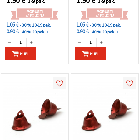
1.50
€
1.50
€
1-9 pak.
1-9 pak.
POPUSTI
POPUSTI
ZA KOLIČINU
ZA KOLIČINU
1.05 €
1.05 €
- 30 %
10-19 pak.
- 30 %
10-19 pak.
0.90 €
0.90 €
- 40 %
20 pak. +
- 40 %
20 pak. +
KUPI
KUPI