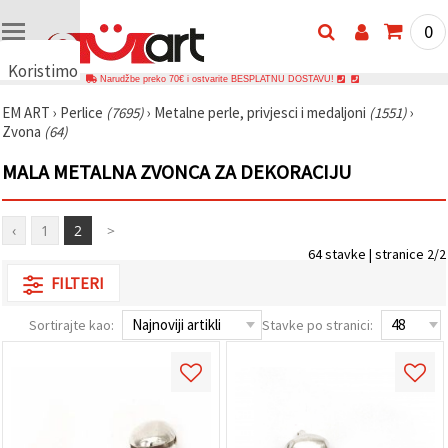
0
Koristimo
Narudžbe preko 70€ i ostvarite BESPLATNU DOSTAVU!
kolačiće
EM ART
›
Perlice
(7695)
›
Metalne perle, privjesci i medaljoni
(1551)
›
🍪
Zvona
(64)
Koristimo
kolačiće i
MALA METALNA ZVONCA ZA DEKORACIJU
slične
tehnologije
kako bismo
osigurali
‹
1
2
>
ispravno
funkcioniranje
64 stavke | stranice 2/2
web-
stranice,
FILTERI
poboljšali
vaše
Sortirajte kao:
Stavke po stranici:
korisničko
iskustvo i,
uz vašu
privolu,
analizirali
promet te
prikazivali
relevantniji