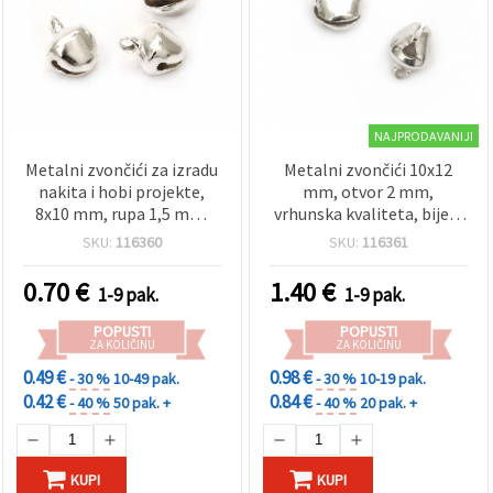
sadržaj i
oglase,
uključujući
uz pomoć
naših
partnera za
analitiku i
marketing.
NAJPRODAVANIJI
Možete
Metalni zvončići za izradu
Metalni zvončići 10x12
pristati na
nakita i hobi projekte,
mm, otvor 2 mm,
korištenje
8x10 mm, rupa 1,5 mm,
vrhunska kvaliteta, bijela
svih
kolačića
bijela boja, 50 kom
boja - 50 kom (za izradu
SKU:
116360
SKU:
116361
klikom na
nakita i hobi)
"Prihvati
sve!" Ili
0.70
€
1.40
€
1-9 pak.
1-9 pak.
naznačiti
svoje
POPUSTI
POPUSTI
preferencije
ZA KOLIČINU
ZA KOLIČINU
u
Postavkama
0.49 €
0.98 €
- 30 %
10-49 pak.
- 30 %
10-19 pak.
odabirom
0.42 €
0.84 €
- 40 %
50 pak. +
- 40 %
20 pak. +
određene
vrste
kolačića i
klikom na
gumb
KUPI
KUPI