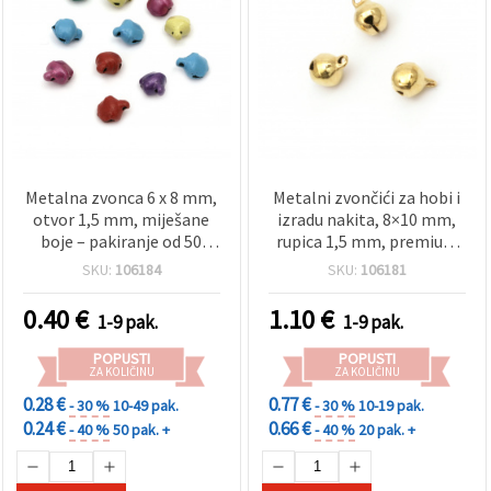
Metalna zvonca 6 x 8 mm,
Metalni zvončići za hobi i
otvor 1,5 mm, miješane
izradu nakita, 8×10 mm,
boje – pakiranje od 50
rupica 1,5 mm, premium
komada
kvaliteta, u zlatnoj boji —
SKU:
106184
SKU:
106181
20 kom
0.40
€
1.10
€
1-9 pak.
1-9 pak.
POPUSTI
POPUSTI
ZA KOLIČINU
ZA KOLIČINU
0.28 €
0.77 €
- 30 %
10-49 pak.
- 30 %
10-19 pak.
0.24 €
0.66 €
- 40 %
50 pak. +
- 40 %
20 pak. +