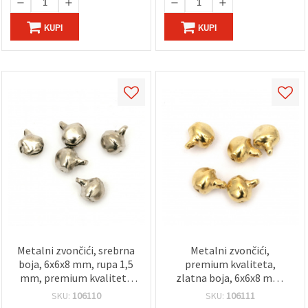
KUPI
KUPI
Metalni zvončići, srebrna
Metalni zvončići,
boja, 6x6x8 mm, rupa 1,5
premium kvaliteta,
mm, premium kvaliteta
zlatna boja, 6x6x8 mm,
za izradu nakita i DIY
rupa 1,5 mm, za izradu
SKU:
106110
SKU:
106111
ručne radove – 50 kom.
nakita i DIY dekoracije - 50