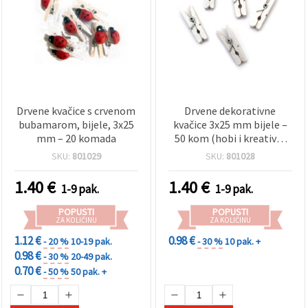
Drvene kvačice s crvenom
Drvene dekorativne
bubamarom, bijele, 3x25
kvačice 3x25 mm bijele –
mm – 20 komada
50 kom (hobi i kreativni
pribor)
SKU:
801029
SKU:
801028
1.40
€
1.40
€
1-9 pak.
1-9 pak.
POPUSTI
POPUSTI
ZA KOLIČINU
ZA KOLIČINU
1.12 €
0.98 €
- 20 %
10-19 pak.
- 30 %
10 pak. +
0.98 €
- 30 %
20-49 pak.
0.70 €
- 50 %
50 pak. +