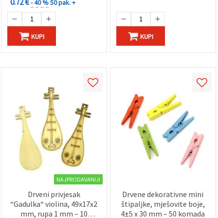
0.72 €
- 40 %
50 pak. +
KUPI
KUPI
NAJPRODAVANIJI
Drveni privjesak
Drvene dekorativne mini
“Gadulka“ violina, 49x17x2
štipaljke, mješovite boje,
mm, rupa 1 mm – 10
4±5 x 30 mm – 50 komada