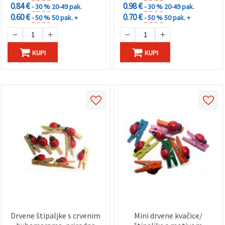
0.84 €
0.98 €
- 30 %
20-49 pak.
- 30 %
20-49 pak.
0.60 €
0.70 €
- 50 %
50 pak. +
- 50 %
50 pak. +
KUPI
KUPI
Drvene štipaljke s crvenim
Mini drvene kvačice/