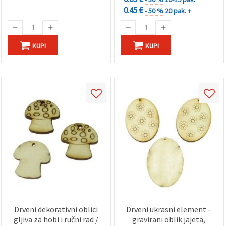
0.45 €
- 50 %
20 pak. +
KUPI
KUPI
Drveni dekorativni oblici
Drveni ukrasni element –
gljiva za hobi i ručni rad /
gravirani oblik jajeta,