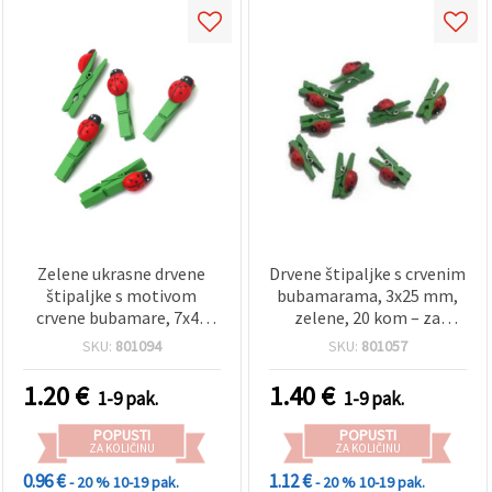
Zelene ukrasne drvene
Drvene štipaljke s crvenim
štipaljke s motivom
bubamarama, 3x25 mm,
crvene bubamare, 7x46
zelene, 20 kom – za
mm – 10 kom.
kreativni hobi i
SKU:
801094
SKU:
801057
scrapbooking
1.20
€
1.40
€
1-9 pak.
1-9 pak.
POPUSTI
POPUSTI
ZA KOLIČINU
ZA KOLIČINU
0.96 €
1.12 €
- 20 %
10-19 pak.
- 20 %
10-19 pak.