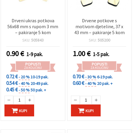
Drveni ukras potkova
Drvene potkove s
56x68 mm s rupom 3 mm
motivom djeteline, 37 x
– pakiranje 5 kom
43 mm – pakiranje 5 kom
SKU:
505843
SKU:
505200
0.90
€
1.00
€
1-9 pak.
1-5 pak.
POPUSTI
POPUSTI
ZA KOLIČINU
ZA KOLIČINU
0.72 €
0.70 €
- 20 %
10-19 pak.
- 30 %
6-19 pak.
0.54 €
0.60 €
- 40 %
20-49 pak.
- 40 %
20 pak. +
0.45 €
- 50 %
50 pak. +
KUPI
KUPI