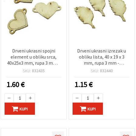
Drveni ukrasni spojni
Drveni ukrasni izrezak u
element u obliku srca,
obliku lista, 40 x 19 x 3
40x25x3 mm, rupa 3 mm –
mm, rupa 3 mm -
pakiranje 10 kom
pakiranje od 10 komada
SKU:
832435
SKU:
832440
1.60
€
1.15
€
KUPI
KUPI