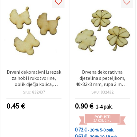
Drveni dekorativni izrezak
Drvena dekorativna
za hobi i rukotvorine,
djetelina s peteljkom,
oblik dječja kolica,
40x33x3 mm, rupa 3 mm –
30x30x3 mm – pakiranje
set od 10 komada, za hobi
SKU:
832437
SKU:
832432
10 kom
i ručne radove
0.45
€
0.90
€
1-4 pak.
POPUSTI
ZA KOLIČINU
0.72 €
- 20 %
5-9 pak.
0.63 €
- 30 %
10-19 pak.