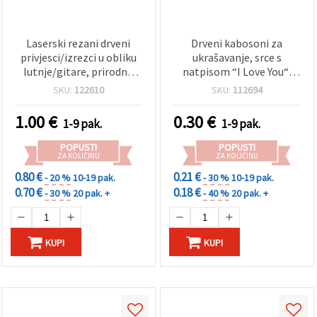
Laserski rezani drveni
Drveni kabosoni za
privjesci/izrezci u obliku
ukrašavanje, srce s
lutnje/gitare, prirodno
natpisom “I Love You“,
neobrađeno drvo – 70 × 25
prirodna boja drveta,
SKU:
122610
SKU:
112694
× 2,5 mm, rupa 2 mm,
21x15x1.5 mm, 10 kom
pakiranje 5 kom, za DIY
1.00
€
0.30
€
1-9 pak.
1-9 pak.
ukrase, scrapbooking i
izradu nakita
POPUSTI
POPUSTI
ZA KOLIČINU
ZA KOLIČINU
0.80 €
0.21 €
- 20 %
10-19 pak.
- 30 %
10-19 pak.
0.70 €
0.18 €
- 30 %
20 pak. +
- 40 %
20 pak. +
KUPI
KUPI