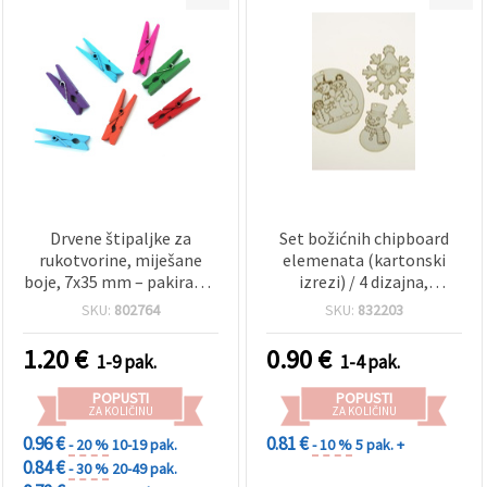
Drvene štipaljke za
Set božićnih chipboard
rukotvorine, miješane
elemenata (kartonski
boje, 7x35 mm – pakiranje
izrezi) / 4 dizajna,
12 kom
dimenzije od 30x35 mm
SKU:
802764
SKU:
832203
do 70x75 mm
1.20
€
0.90
€
1-9 pak.
1-4 pak.
POPUSTI
POPUSTI
ZA KOLIČINU
ZA KOLIČINU
0.96 €
0.81 €
- 20 %
10-19 pak.
- 10 %
5 pak. +
0.84 €
- 30 %
20-49 pak.