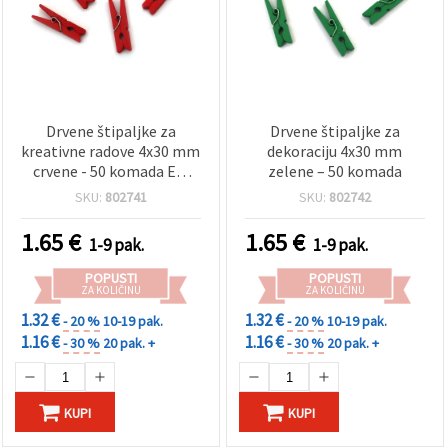
Drvene štipaljke za
Drvene štipaljke za
kreativne radove 4x30 mm
dekoraciju 4x30 mm
crvene - 50 komada EM
zelene – 50 komada
ART
SKU:
802741
SKU:
802742
1.65
€
1.65
€
1-9 pak.
1-9 pak.
POPUSTI
POPUSTI
ZA KOLIČINU
ZA KOLIČINU
1.32 €
1.32 €
- 20 %
10-19 pak.
- 20 %
10-19 pak.
1.16 €
1.16 €
- 30 %
20 pak. +
- 30 %
20 pak. +
KUPI
KUPI