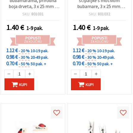
bubamarama, prirodna
štipaljke s motivom
boja drveta, 3 x 25 mm –
bubamare, 3 x 25 mm,
20 komada, za DIY i hobi
miješane boje, pakiranje
SKU:
801031
SKU:
801032
dekoracije
20 kom – dekorativne za
DIY, scrapbooking,
1.40
€
1.40
€
1-9 pak.
1-9 pak.
izlaganje fotografija i
dekoracije za zabave
POPUSTI
POPUSTI
ZA KOLIČINU
ZA KOLIČINU
1.12 €
1.12 €
- 20 %
10-19 pak.
- 20 %
10-19 pak.
0.98 €
0.98 €
- 30 %
20-49 pak.
- 30 %
20-49 pak.
0.70 €
0.70 €
- 50 %
50 pak. +
- 50 %
50 pak. +
KUPI
KUPI