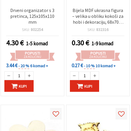
Drveni organizator s 3
Bijela MDF ukrasna figura
pretinca, 125x105x110
– velika u obliku kokoši za
mm
hobi i dekoraciju, 68x70x3
mm
SKU:
802254
SKU:
832316
4.30
€
0.30
€
1-5 komad
1-9 komad
POPUSTI
POPUSTI
ZA KOLIČINU
ZA KOLIČINU
3.44 €
0.27 €
- 20 %
6 komad +
- 10 %
10 komad +
KUPI
KUPI