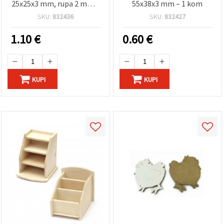
25x25x3 mm, rupa 2 mm –
55x38x3 mm – 1 kom
pakiranje 10 kom
SKU:
832436
SKU:
832427
1.10
€
0.60
€
KUPI
KUPI