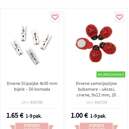
NAJPRODAVANIJI
Drvene štipaljke 4x30 mm
Drvene samoljepljive
bijele – 50 komada
bubamare – ukrasi,
crvene, 9x12 mm, 20
komada
SKU:
802740
SKU:
802739
1.65
€
1.00
€
1-9 pak.
1-9 pak.
POPUSTI
POPUSTI