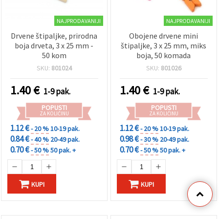
NAJPRODAVANIJI
NAJPRODAVANIJI
Drvene štipaljke, prirodna
Obojene drvene mini
boja drveta, 3 x 25 mm -
štipaljke, 3 x 25 mm, miks
50 kom
boja, 50 komada
SKU:
801024
SKU:
801026
1.40
€
1.40
€
1-9 pak.
1-9 pak.
POPUSTI
POPUSTI
ZA KOLIČINU
ZA KOLIČINU
1.12 €
1.12 €
- 20 %
10-19 pak.
- 20 %
10-19 pak.
0.84 €
0.98 €
- 40 %
20-49 pak.
- 30 %
20-49 pak.
0.70 €
0.70 €
- 50 %
50 pak. +
- 50 %
50 pak. +
KUPI
KUPI