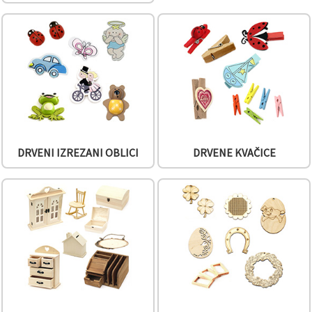
sadržaj i
oglase,
uključujući
uz pomoć
naših
partnera za
analitiku i
marketing.
Možete
pristati na
korištenje
svih
kolačića
DRVENI IZREZANI OBLICI
DRVENE KVAČICE
klikom na
"Prihvati
sve!" Ili
naznačiti
svoje
preferencije
u
Postavkama
odabirom
određene
vrste
kolačića i
klikom na
gumb