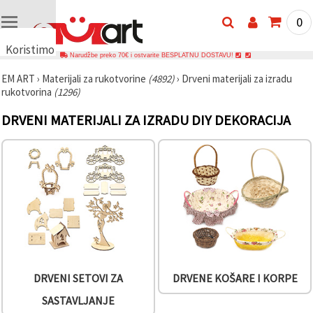
0
Koristimo
Narudžbe preko 70€ i ostvarite BESPLATNU DOSTAVU!
kolačiće
EM ART
›
Materijali za rukotvorine
(4892)
›
Drveni materijali za izradu
🍪
rukotvorina
(1296)
Koristimo
kolačiće i
DRVENI MATERIJALI ZA IZRADU DIY DEKORACIJA
slične
tehnologije
kako bismo
osigurali
ispravno
funkcioniranje
web-
stranice,
poboljšali
vaše
korisničko
iskustvo i,
uz vašu
privolu,
analizirali
DRVENI SETOVI ZA
DRVENE KOŠARE I KORPE
promet te
prikazivali
SASTAVLJANJE
relevantniji