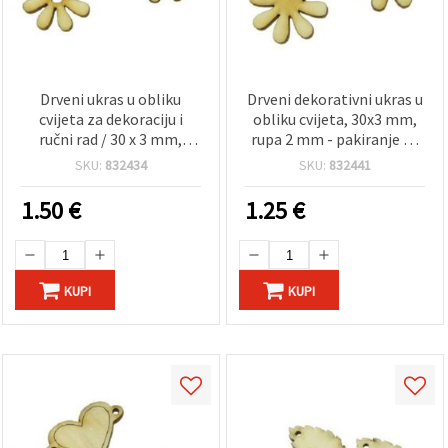
Drveni ukras u obliku
Drveni dekorativni ukras u
cvijeta za dekoraciju i
obliku cvijeta, 30x3 mm,
ručni rad / 30 x 3 mm,
rupa 2 mm - pakiranje 10
rupa: 5 mm – 10 kom
kom
SKU:
832434
SKU:
832441
1.50
€
1.25
€
KUPI
KUPI