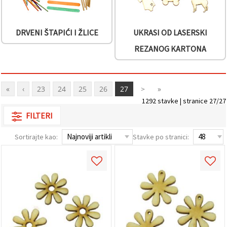
DRVENI ŠTAPIĆI I ŽLICE
UKRASI OD LASERSKI
REZANOG KARTONA
«
‹
23
24
25
26
27
>
»
1292 stavke | stranice 27/27
FILTERI
Sortirajte kao:
Stavke po stranici: