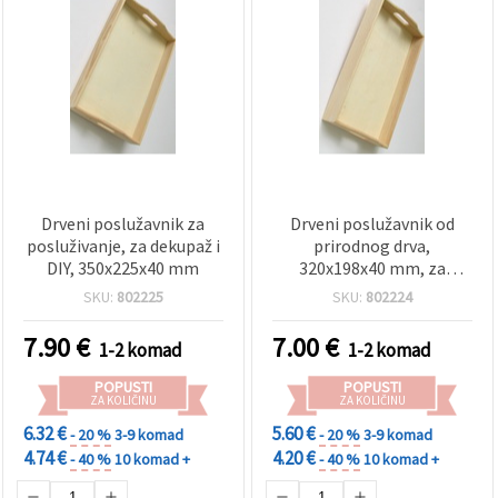
Drveni poslužavnik za
Drveni poslužavnik od
posluživanje, za dekupaž i
prirodnog drva,
DIY, 350x225x40 mm
320x198x40 mm, za
dekupaž i dekoriranje
SKU:
802225
SKU:
802224
7.90
€
7.00
€
1-2 komad
1-2 komad
POPUSTI
POPUSTI
ZA KOLIČINU
ZA KOLIČINU
6.32 €
5.60 €
- 20 %
3-9 komad
- 20 %
3-9 komad
4.74 €
4.20 €
- 40 %
10 komad +
- 40 %
10 komad +