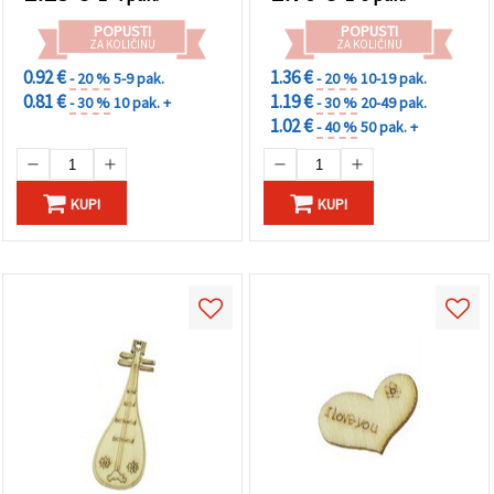
POPUSTI
POPUSTI
ZA KOLIČINU
ZA KOLIČINU
0.92 €
1.36 €
- 20 %
5-9 pak.
- 20 %
10-19 pak.
0.81 €
1.19 €
- 30 %
10 pak. +
- 30 %
20-49 pak.
1.02 €
- 40 %
50 pak. +
KUPI
KUPI