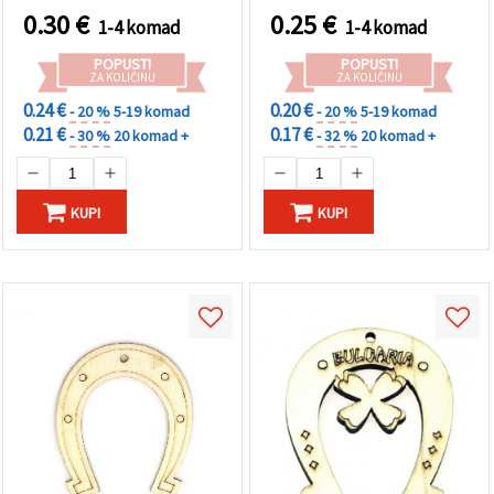
0.30
€
0.25
€
1-4 komad
1-4 komad
POPUSTI
POPUSTI
ZA KOLIČINU
ZA KOLIČINU
0.24 €
0.20 €
- 20 %
5-19 komad
- 20 %
5-19 komad
0.21 €
0.17 €
- 30 %
20 komad +
- 32 %
20 komad +
KUPI
KUPI