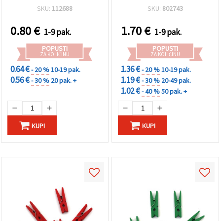
komada
SKU:
112688
SKU:
802743
0.80
€
1.70
€
1-9 pak.
1-9 pak.
POPUSTI
POPUSTI
ZA KOLIČINU
ZA KOLIČINU
0.64 €
1.36 €
- 20 %
10-19 pak.
- 20 %
10-19 pak.
0.56 €
1.19 €
- 30 %
20 pak. +
- 30 %
20-49 pak.
1.02 €
- 40 %
50 pak. +
KUPI
KUPI