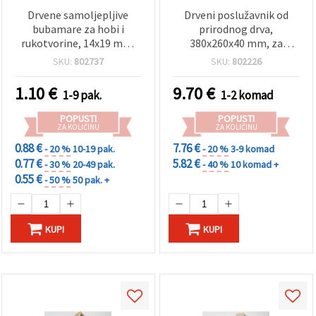
Drvene samoljepljive
Drveni poslužavnik od
bubamare za hobi i
prirodnog drva,
rukotvorine, 14x19 mm,
380x260x40 mm, za
crvena boja – 20 komada
dekupaž i DIY
SKU:
802737
SKU:
802226
1.10
€
9.70
€
1-9 pak.
1-2 komad
POPUSTI
POPUSTI
ZA KOLIČINU
ZA KOLIČINU
0.88 €
7.76 €
- 20 %
10-19 pak.
- 20 %
3-9 komad
0.77 €
5.82 €
- 30 %
20-49 pak.
- 40 %
10 komad +
0.55 €
- 50 %
50 pak. +
KUPI
KUPI