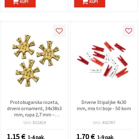
KUPI
KUPI
Protobugarska rozeta,
Drvene štipaljke 4x30
drveni ornament, 34x38x3
mm, mix tri boje - 50 kom
mm, rupa 2,7 mm –
pakiranje od 5 komada
SKU:
832419
SKU:
802787
1.15
€
1.70
€
1-4 pak.
1-9 pak.