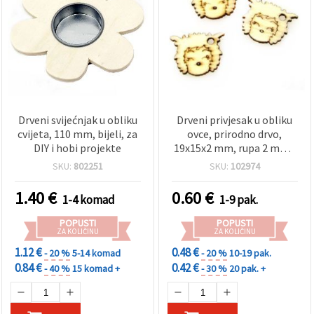
Drveni svijećnjak u obliku
Drveni privjesak u obliku
cvijeta, 110 mm, bijeli, za
ovce, prirodno drvo,
DIY i hobi projekte
19x15x2 mm, rupa 2 mm -
20 komada
SKU:
802251
SKU:
102974
1.40
€
0.60
€
1-4 komad
1-9 pak.
POPUSTI
POPUSTI
ZA KOLIČINU
ZA KOLIČINU
1.12 €
0.48 €
- 20 %
5-14 komad
- 20 %
10-19 pak.
0.84 €
0.42 €
- 40 %
15 komad +
- 30 %
20 pak. +