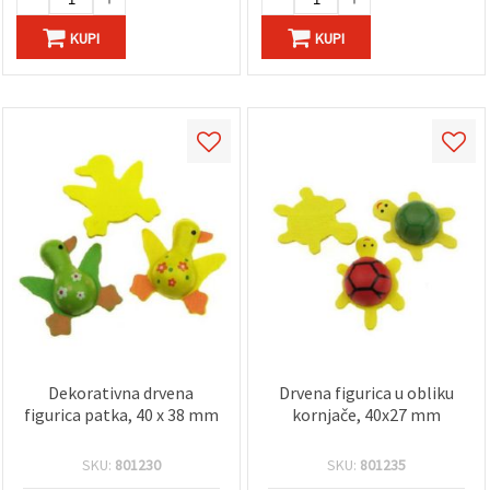
KUPI
KUPI
Dekorativna drvena
Drvena figurica u obliku
figurica patka, 40 x 38 mm
kornjače, 40x27 mm
SKU:
801230
SKU:
801235