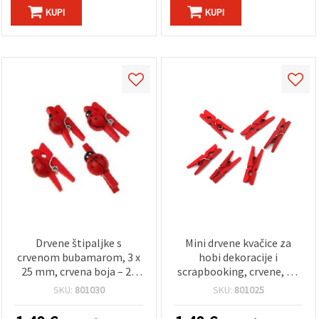
KUPI
KUPI
Drvene štipaljke s
Mini drvene kvačice za
crvenom bubamarom, 3 x
hobi dekoracije i
25 mm, crvena boja – 20
scrapbooking, crvene, 3 x
komada, za hobi i
25 mm - 50 kom
SKU:
801030
SKU:
801025
rukotvorine