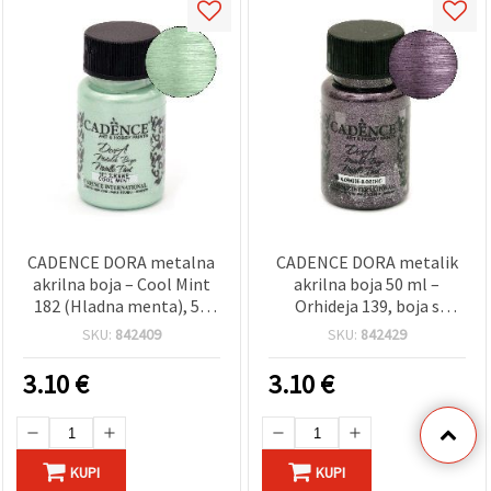
CADENCE DORA metalna
CADENCE DORA metalik
akrilna boja – Cool Mint
akrilna boja 50 ml –
182 (Hladna menta), 50
Orhideja 139, boja s
ml, na bazi vode,
metalik efektom za hobi,
SKU:
842409
SKU:
842429
višenamjenska za razne
uradi sam (DIY) i
površine, sa svjetlucavim
dekorativno slikanje na
3.10
€
3.10
€
završetkom – za hobi/DIY,
platnu, drvu i papiru
platno, drvo, papir
KUPI
KUPI