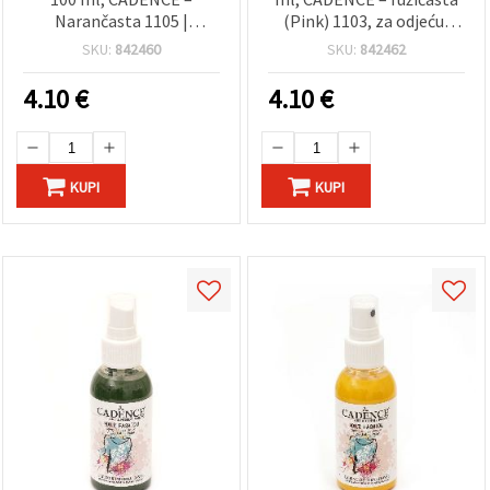
Narančasta 1105 |
(Pink) 1103, za odjeću,
Netoksična boja za
obuću i DIY/uradi sam
SKU:
842460
SKU:
842462
tkanine, majice, traper,
projekte
platno i uradi-sam
4.10
€
4.10
€
projekte
KUPI
KUPI