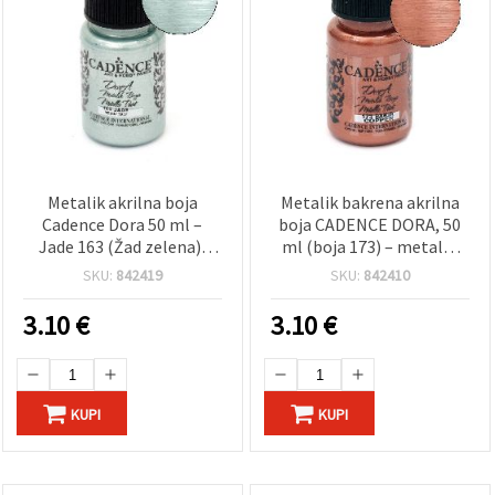
Metalik akrilna boja
Metalik bakrena akrilna
Cadence Dora 50 ml –
boja CADENCE DORA, 50
Jade 163 (Žad zelena),
ml (boja 173) – metalni
svjetlucava za DIY, platno,
efekt za platno, drvo,
SKU:
842419
SKU:
842410
drvo, papir i modele
papir i tkaninu
3.10
€
3.10
€
KUPI
KUPI