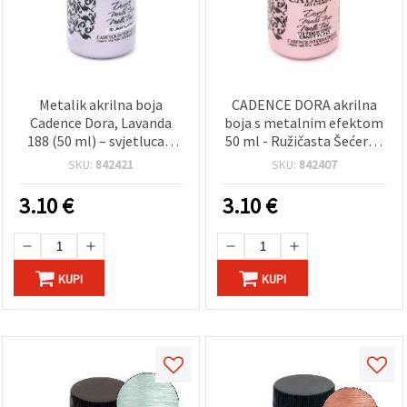
Metalik akrilna boja
CADENCE DORA akrilna
Cadence Dora, Lavanda
boja s metalnim efektom
188 (50 ml) – svjetlucavi
50 ml - Ružičasta Šećerna
efekt za više površina:
vata 176 | Svjetlucavi
SKU:
842421
SKU:
842407
rukotvorine, DIY, platno,
završetak za hobi i DIY
drvo, papir i plastiku
rukotvorine, platno, papir
3.10
€
3.10
€
i drvo
KUPI
KUPI