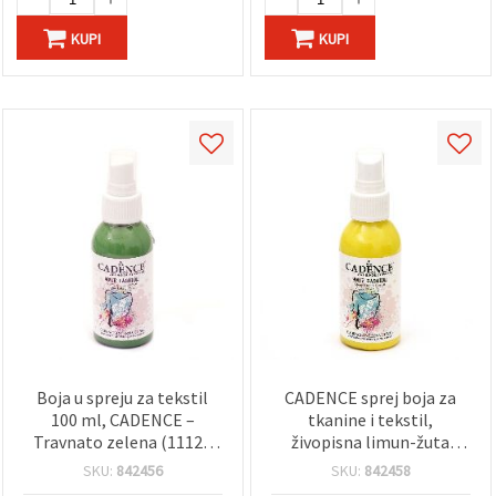
KUPI
KUPI
Boja u spreju za tekstil
CADENCE sprej boja za
100 ml, CADENCE –
tkanine i tekstil,
Travnato zelena (1112),
živopisna limun-žuta
brzosušeća, netoksična za
1101, aerosolni sprej 100
SKU:
842456
SKU:
842458
majice, traper, platno i
ml – brzosušeća, postojan