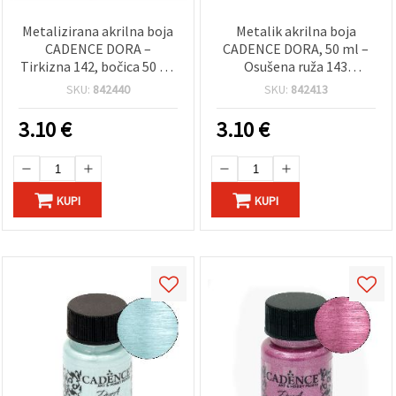
Metalizirana akrilna boja
Metalik akrilna boja
CADENCE DORA –
CADENCE DORA, 50 ml –
Tirkizna 142, bočica 50 ml
Osušena ruža 143
| Visokokvalitetna
(ružičasta, biserni sjaj) |
SKU:
842440
SKU:
842413
svjetlucava metalna
Višenamjenska
tirkizna boja za DIY/uradi
dekorativna boja za razne
3.10
€
3.10
€
sam, platno, drvo, papir
površine – craft i DIY
te craft i hobi projekte
KUPI
KUPI