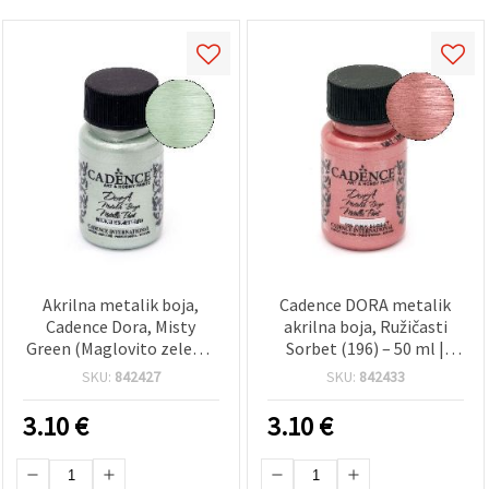
Akrilna metalik boja,
Cadence DORA metalik
Cadence Dora, Misty
akrilna boja, Ružičasti
Green (Maglovito zelena)
Sorbet (196) – 50 ml |
193 – bočica 50 ml |
Metalik ružičasta boja za
SKU:
842427
SKU:
842433
svjetlucavi metalik
hobi i DIY projekte, za više
završni sjaj za DIY, dekor i
površina (drvo, platno,
3.10
€
3.10
€
hobi projekte
papir, keramika)