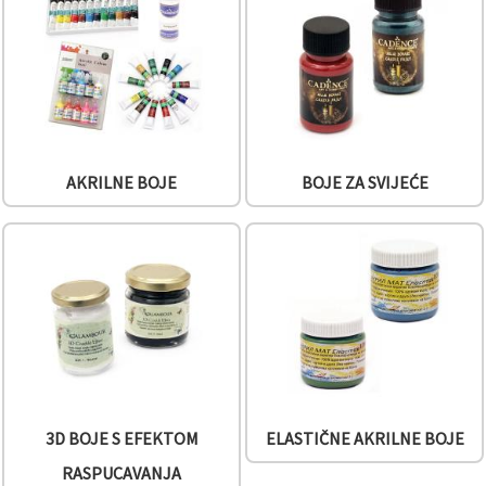
sadržaj i
oglase,
uključujući
uz pomoć
naših
partnera za
analitiku i
marketing.
Možete
pristati na
AKRILNE BOJE
BOJE ZA SVIJEĆE
korištenje
svih
kolačića
klikom na
"Prihvati
sve!" Ili
naznačiti
svoje
preferencije
u
Postavkama
odabirom
određene
vrste
kolačića i
3D BOJE S EFEKTOM
ELASTIČNE AKRILNE BOJE
klikom na
gumb
RASPUCAVANJA