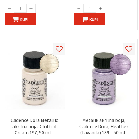
projekte
KUPI
KUPI
Cadence Dora Metallic
Metalik akrilna boja,
akrilna boja, Clotted
Cadence Dora, Heather
Cream 197, 50 ml –
(Lavanda) 189 – 50 ml |
metalik krem efekt za
Boja s metalik efektom