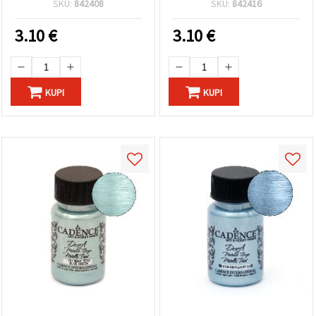
SKU:
842408
SKU:
842416
rukotvorine, DIY i
za hobi, craft i umjetničke
dekorativnu umjetnost
projekte
3.10
€
3.10
€
KUPI
KUPI