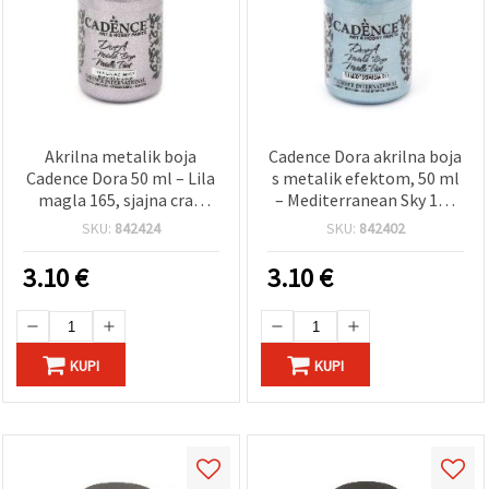
Akrilna metalik boja
Cadence Dora akrilna boja
Cadence Dora 50 ml – Lila
s metalik efektom, 50 ml
magla 165, sjajna craft
– Mediterranean Sky 158
boja za umjetnost i DIY
(svijetloplava),
SKU:
842424
SKU:
842402
projekte
visokopigmentirana,
postojana završnica za
3.10
€
3.10
€
umjetnost, rukotvorine i
uradi-sam projekte
KUPI
KUPI