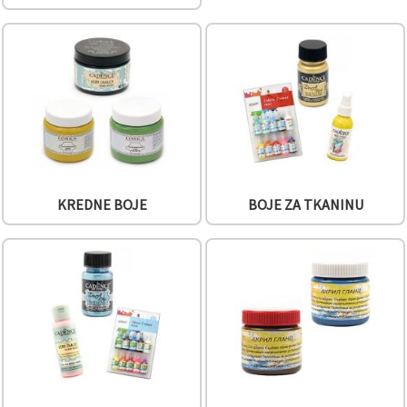
"Spremi".
Prihvati
sve
Postavke
KREDNE BOJE
BOJE ZA TKANINU