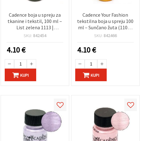
Cadence boja u spreju za
Cadence Your Fashion
tkanine i tekstil, 100 ml –
tekstilna boja u spreju 100
List zelena 1113 |
ml – Sunčano žuta (1102),
Intenzivna boja za tekstil
sprej za tkaninu za odjeću,
SKU:
842454
SKU:
842466
za odjeću, obuću, platno i
T-majice i DIY projekte
DIY hobi rukotvorine
4.10
€
4.10
€
KUPI
KUPI