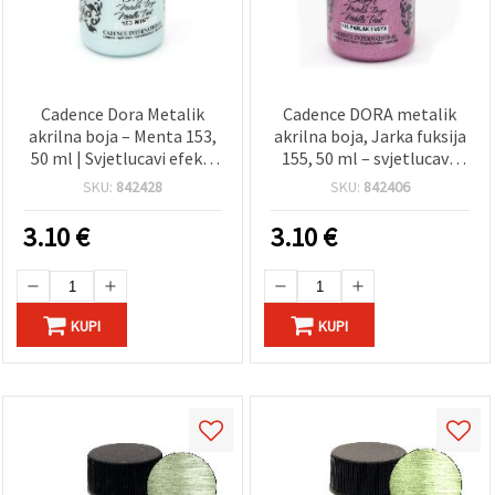
Cadence Dora Metalik
Cadence DORA metalik
akrilna boja – Menta 153,
akrilna boja, Jarka fuksija
50 ml | Svjetlucavi efekt,
155, 50 ml – svjetlucava
za različite površine, za
boja za platno, drvo,
SKU:
842428
SKU:
842406
hobi i DIY projekte te
papir, DIY/uradi-sam i
dekoracije doma
dekorativne projekte
3.10
€
3.10
€
KUPI
KUPI