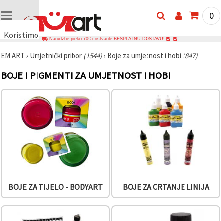
0
Koristimo
Narudžbe preko 70€ i ostvarite BESPLATNU DOSTAVU!
kolačiće
EM ART
›
Umjetnički pribor
(1544)
›
Boje za umjetnost i hobi
(847)
🍪
Koristimo
BOJE I PIGMENTI ZA UMJETNOST I HOBI
kolačiće i
slične
tehnologije
kako bismo
osigurali
ispravno
funkcioniranje
web-
stranice,
poboljšali
vaše
korisničko
iskustvo i,
uz vašu
privolu,
BOJE ZA TIJELO - BODYART
BOJE ZA CRTANJE LINIJA
analizirali
promet te
prikazivali
relevantniji