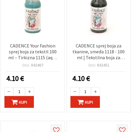
CADENCE Your Fashion
CADENCE sprej boja za
sprej boja za tekstil 100
tkanine, smeđa 1118 - 100
ml – Tirkizna 1115 (aqua
ml | Tekstilna boja za
plava) za majice, odjeću,
tkanine, odjeću, majice i
SKU:
842467
SKU:
842451
traper, platno i DIY/hobi
uradi-sam projekte
projekte
4.10
€
4.10
€
KUPI
KUPI