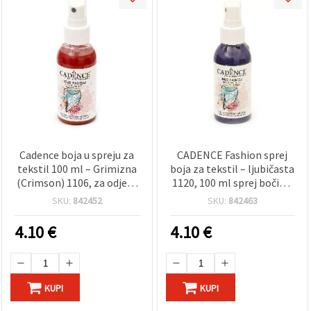
Cadence boja u spreju za
CADENCE Fashion sprej
tekstil 100 ml – Grimizna
boja za tekstil – ljubičasta
(Crimson) 1106, za odjeću
1120, 100 ml sprej bočica,
i majice, DIY oslikavanje
za odjeću i kreativne DIY
SKU:
842452
SKU:
842463
tkanina i hobi projekte
projekte
4.10
€
4.10
€
KUPI
KUPI