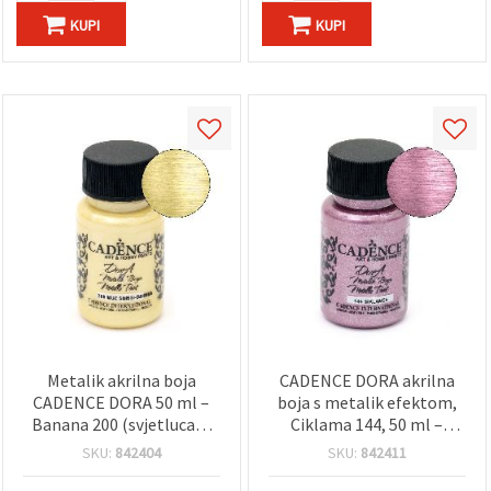
KUPI
KUPI
Metalik akrilna boja
CADENCE DORA akrilna
CADENCE DORA 50 ml –
boja s metalik efektom,
Banana 200 (svjetlucava
Ciklama 144, 50 ml –
žuta) za hobi, dekupaž,
visoka pokrivnost, brzo
SKU:
842404
SKU:
842411
DIY, drvo, platno, papir i
sušenje, za razne
tekstil
površine, svjetlucavi