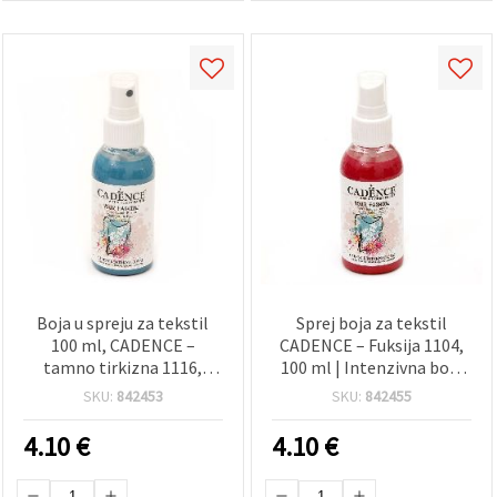
Boja u spreju za tekstil
Sprej boja za tekstil
100 ml, CADENCE –
CADENCE – Fuksija 1104,
tamno tirkizna 1116,
100 ml | Intenzivna boja
brzosušeća za majice,
za majice, odjeću, DIY
SKU:
842453
SKU:
842455
odjeću i platno, idealna za
rukotvorine, modni dizajn
DIY hobi i umjetničke
i hobi projekte
4.10
€
4.10
€
projekte