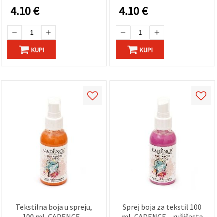
presvlake – živopisan
završni sloj za odjeću,
4.10
€
4.10
€
završetak
majice, tapecirani
namještaj i DIY hobi
projekte
KUPI
KUPI
Tekstilna boja u spreju,
Sprej boja za tekstil 100
100 ml, CADENCE –
ml, CADENCE – ružičasta