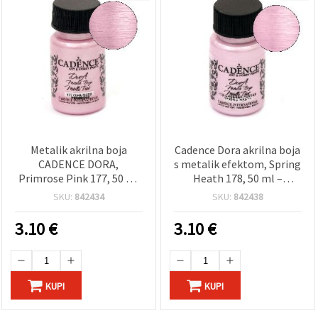
Metalik akrilna boja
Cadence Dora akrilna boja
CADENCE DORA,
s metalik efektom, Spring
Primrose Pink 177, 50 ml
Heath 178, 50 ml –
– svjetlucava boja za
sedefasti sjaj za DIY, hobi i
SKU:
842434
SKU:
842438
umjetnost, kreativni hobi
ručni rad, za platno, drvo,
i DIY projekte na drvu,
papir i plastiku
3.10
€
3.10
€
platnu, papiru i plastici
KUPI
KUPI