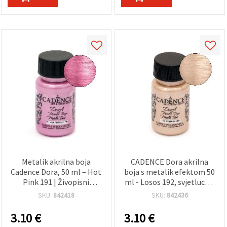
Metalik akrilna boja
CADENCE Dora akrilna
Cadence Dora, 50 ml – Hot
boja s metalik efektom 50
Pink 191 | Živopisni
ml - Losos 192, svjetlucavi
metalik završni sjaj za DIY,
(shimmer) završetak,
SKU:
842418
SKU:
842436
hobi i umjetničke
višenamjenska boja za
projekte: platno, drvo,
različite površine, za DIY,
3.10
€
3.10
€
papir i plastika
hobi & craft i umjetničke