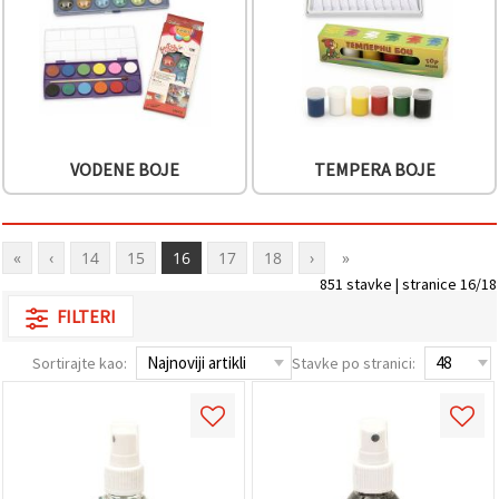
VODENE BOJE
TEMPERA BOJE
«
‹
14
15
16
17
18
›
»
851 stavke | stranice 16/18
FILTERI
Sortirajte kao:
Stavke po stranici: