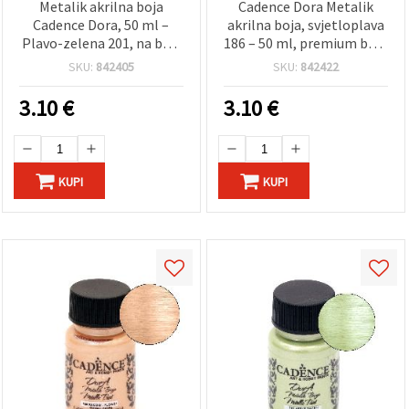
Metalik akrilna boja
Cadence Dora Metalik
Cadence Dora, 50 ml –
akrilna boja, svjetloplava
Plavo-zelena 201, na bazi
186 – 50 ml, premium boja
vode, šimer efekt za
s metalnim efektom za
SKU:
842405
SKU:
842422
umjetnost, hobi i DIY
umjetnost, hobi i
projekte
uradi‑sam projekte na
3.10
€
3.10
€
različitim površinama
KUPI
KUPI