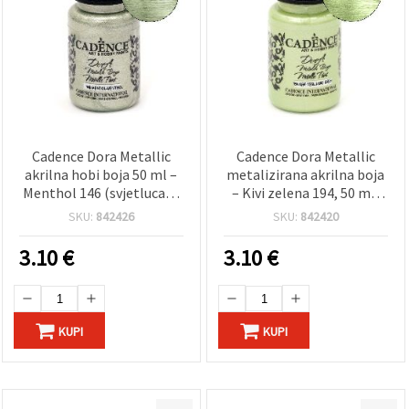
Cadence Dora Metallic
Cadence Dora Metallic
akrilna hobi boja 50 ml –
metalizirana akrilna boja
Menthol 146 (svjetlucava
– Kivi zelena 194, 50 ml,
mint zelena), na bazi
na bazi vode, brzosušeća,
SKU:
842426
SKU:
842420
vode, za DIY, platno, drvo i
svjetlucavi metalik
papir
završetak za hobi, platno,
3.10
€
3.10
€
drvo, papir i uradi sam
(DIY)
KUPI
KUPI