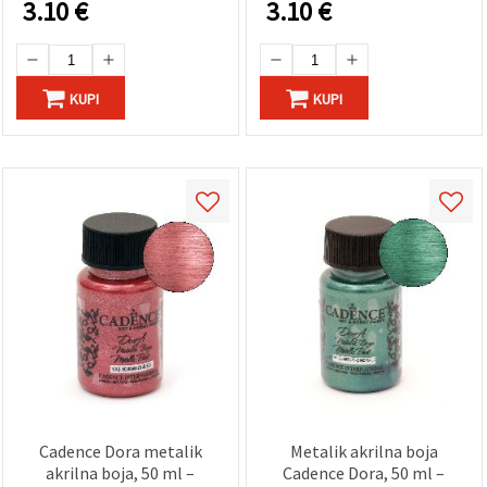
3.10
€
3.10
€
završetak za umjetnost,
hobi i uradi-sam projekte
KUPI
KUPI
Cadence Dora metalik
Metalik akrilna boja
akrilna boja, 50 ml –
Cadence Dora, 50 ml –