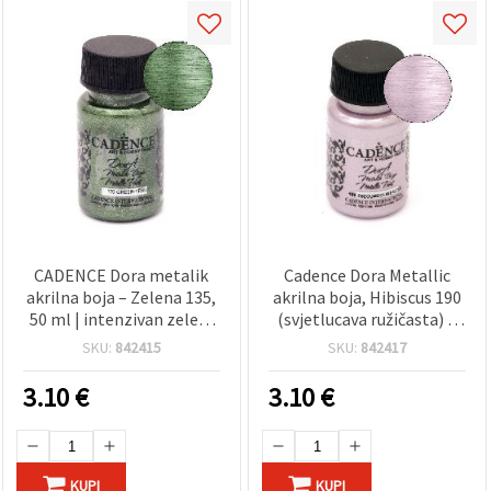
CADENCE Dora metalik
Cadence Dora Metallic
akrilna boja – Zelena 135,
akrilna boja, Hibiscus 190
50 ml | intenzivan zeleni
(svjetlucava ružičasta) –
sjaj, glatko nanošenje za
50 ml | Vrhunska boja s
SKU:
842415
SKU:
842417
umjetnost, hobi i DIY; za
metalnim efektom za
platno, drvo i papir
hobi, DIY i dekorativne
3.10
€
3.10
€
projekte
KUPI
KUPI