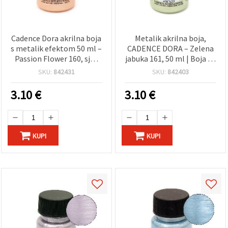
Cadence Dora akrilna boja
Metalik akrilna boja,
s metalik efektom 50 ml –
CADENCE DORA – Zelena
Passion Flower 160, sjaj,
jabuka 161, 50 ml | Boja za
visoka pokrivnost,
rukotvorine s metalik
SKU:
842431
SKU:
842403
jednostavno nanošenje,
efektom za umjetnost,
za razne površine, hobi i
DIY i hobi projekte, za
3.10
€
3.10
€
kreativne radove (bez
različite površine
pravog metala)
KUPI
KUPI